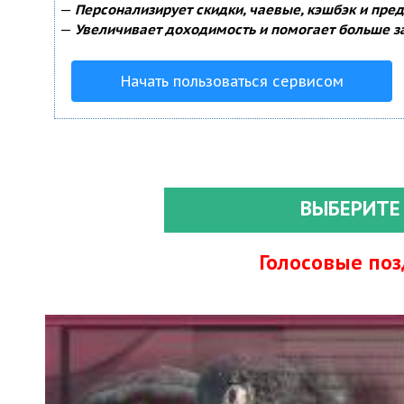
—
Персонализирует скидки, чаевые, кэшбэк и пре
—
Увеличивает доходимость и помогает больше з
Начать пользоваться сервисом
ВЫБЕРИТЕ
Голосовые по