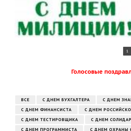
1
Голосовые поздрав
ВСЕ
С ДНЕМ БУХГАЛТЕРА
С ДНЕМ ЗНА
С ДНЕМ ФИНАНСИСТА
С ДНЕМ РОССИЙСКО
С ДНЕМ ТЕСТИРОВЩИКА
С ДНЕМ СОЛИДА
С ДНЕМ ПРОГРАММИСТА
С ДНЕМ ОХРАНЫ