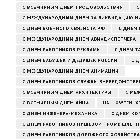
С ВСЕМИРНЫМ ДНЕМ ПРОДОВОЛЬСТВИЯ
С
С МЕЖДУНАРОДНЫМ ДНЕМ ЗА ЛИКВИДАЦИЮ 
С ДНЕМ ВОЕННОГО СВЯЗИСТА РФ
С ДНЕМ
С МЕЖДУНАРОДНЫМ ДНЕМ АВИАДИСПЕТЧЕРА
С ДНЕМ РАБОТНИКОВ РЕКЛАМЫ
С ДНЕМ Т
С ДНЕМ БАБУШЕК И ДЕДУШЕК РОССИИ
С 
С МЕЖДУНАРОДНЫМ ДНЕМ АНИМАЦИИ
С ДНЕМ РАБОТНИКОВ СЛУЖБЫ ВНЕВЕДОМСТВЕ
С ВСЕМИРНЫМ ДНЕМ АРХИТЕКТУРЫ
С МЕ
С ВСЕМИРНЫМ ДНЕМ ЯЙЦА
HALLOWEEN, Х
С ДНЕМ ИНЖЕНЕРА-МЕХАНИКА
С ДНЕМ К
С ДНЕМ РАБОТНИКОВ ПИЩЕВОЙ ПРОМЫШЛЕН
С ДНЕМ РАБОТНИКОВ ДОРОЖНОГО ХОЗЯЙСТВА