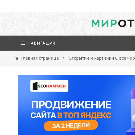
МИР
ОТ
НАВИГАЦИЯ
Главная страница
Открытки и картинки С всеми