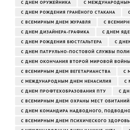
С ДНЕМ ОРУЖЕЙНИКА
С МЕЖДУНАРОДНЫМ
С ДНЕМ РОЖДЕНИЯ ГРАНЁНОГО СТАКАНА
С ВСЕМИРНЫМ ДНЕМ ЖУРАВЛЯ
С ВСЕМИР
С ДНЕМ ДИЗАЙНЕРА-ГРАФИКА
С ДНЕМ ЯД
С ДНЕМ РОЖДЕНИЯ БЮСТГАЛЬТЕРА
С ДНЕ
С ДНЕМ ПАТРУЛЬНО-ПОСТОВОЙ СЛУЖБЫ ПОЛИ
С ДНЕМ ОКОНЧАНИЯ ВТОРОЙ МИРОВОЙ ВОЙН
С ВСЕМИРНЫМ ДНЕМ ВЕГЕТАРИАНСТВА
С 
С МЕЖДУНАРОДНЫМ ДНЕМ НЕНАСИЛИЯ
С
С ДНЕМ ПРОФТЕХОБРАЗОВАНИЯ ПТУ
С Д
С ВСЕМИРНЫМ ДНЕМ ОХРАНЫ МЕСТ ОБИТАНИЙ
С ДНЕМ КОМАНДИРА НАДВОДНОГО, ПОДВОДНО
С ВСЕМИРНЫМ ДНЕМ ПСИХИЧЕСКОГО ЗДОРОВЬ