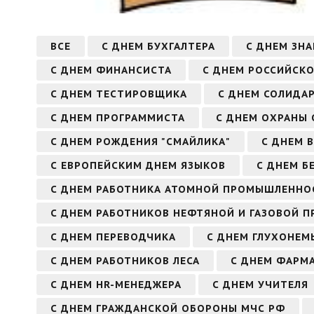
ВСЕ
С ДНЕМ БУХГАЛТЕРА
С ДНЕМ ЗНА
С ДНЕМ ФИНАНСИСТА
С ДНЕМ РОССИЙСКО
С ДНЕМ ТЕСТИРОВЩИКА
С ДНЕМ СОЛИДА
С ДНЕМ ПРОГРАММИСТА
С ДНЕМ ОХРАНЫ
С ДНЕМ РОЖДЕНИЯ "СМАЙЛИКА"
С ДНЕМ 
С ЕВРОПЕЙСКИМ ДНЕМ ЯЗЫКОВ
С ДНЕМ Б
С ДНЕМ РАБОТНИКА АТОМНОЙ ПРОМЫШЛЕННО
С ДНЕМ РАБОТНИКОВ НЕФТЯНОЙ И ГАЗОВОЙ
С ДНЕМ ПЕРЕВОДЧИКА
С ДНЕМ ГЛУХОНЕМ
С ДНЕМ РАБОТНИКОВ ЛЕСА
С ДНЕМ ФАРМ
С ДНЕМ HR-МЕНЕДЖЕРА
С ДНЕМ УЧИТЕЛЯ
С ДНЕМ ГРАЖДАНСКОЙ ОБОРОНЫ МЧС РФ