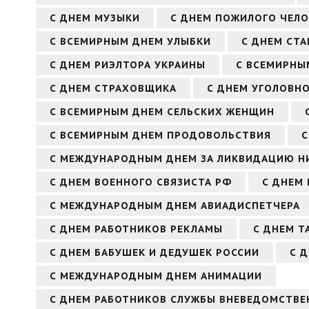
С ДНЕМ МУЗЫКИ
С ДНЕМ ПОЖИЛОГО ЧЕЛО
С ВСЕМИРНЫМ ДНЕМ УЛЫБКИ
С ДНЕМ СТ
С ДНЕМ РИЭЛТОРА УКРАИНЫ
С ВСЕМИРНЫ
С ДНЕМ СТРАХОВЩИКА
С ДНЕМ УГОЛОВН
С ВСЕМИРНЫМ ДНЕМ СЕЛЬСКИХ ЖЕНЩИН
С ВСЕМИРНЫМ ДНЕМ ПРОДОВОЛЬСТВИЯ
С
С МЕЖДУНАРОДНЫМ ДНЕМ ЗА ЛИКВИДАЦИЮ 
С ДНЕМ ВОЕННОГО СВЯЗИСТА РФ
С ДНЕМ
С МЕЖДУНАРОДНЫМ ДНЕМ АВИАДИСПЕТЧЕРА
С ДНЕМ РАБОТНИКОВ РЕКЛАМЫ
С ДНЕМ Т
С ДНЕМ БАБУШЕК И ДЕДУШЕК РОССИИ
С 
С МЕЖДУНАРОДНЫМ ДНЕМ АНИМАЦИИ
С ДНЕМ РАБОТНИКОВ СЛУЖБЫ ВНЕВЕДОМСТВЕ