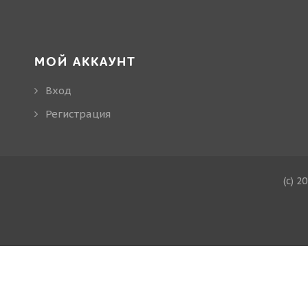
МОЙ АККАУНТ
Вход
Регистрация
(c) 2