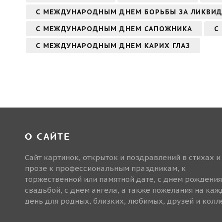
С МЕЖДУНАРОДНЫМ ДНЕМ БОРЬБЫ ЗА ЛИКВИ
С МЕЖДУНАРОДНЫМ ДНЕМ САПОЖНИКА
С
С МЕЖДУНАРОДНЫМ ДНЕМ КАРИХ ГЛАЗ
О САЙТЕ
Сайт картинок, открыток и поздравлений в стихах и
прозе к профессиональным праздникам, к
торжественной или памятной дате, с днем рождения
свадьбой, с днем ангела, а также пожелания на ка
день для родных, близких, любимых, друзей и колле