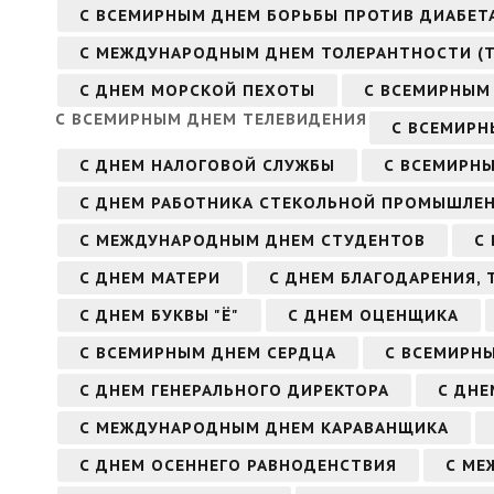
С ВСЕМИРНЫМ ДНЕМ БОРЬБЫ ПРОТИВ ДИАБЕТ
С МЕЖДУНАРОДНЫМ ДНЕМ ТОЛЕРАНТНОСТИ (
С ДНЕМ МОРСКОЙ ПЕХОТЫ
С ВСЕМИРНЫМ
С ВСЕМИРНЫМ ДНЕМ ТЕЛЕВИДЕНИЯ
С ВСЕМИРН
С ДНЕМ НАЛОГОВОЙ СЛУЖБЫ
С ВСЕМИРНЫ
С ДНЕМ РАБОТНИКА СТЕКОЛЬНОЙ ПРОМЫШЛЕ
С МЕЖДУНАРОДНЫМ ДНЕМ СТУДЕНТОВ
С
С ДНЕМ МАТЕРИ
С ДНЕМ БЛАГОДАРЕНИЯ, 
С ДНЕМ БУКВЫ "Ё"
С ДНЕМ ОЦЕНЩИКА
С ВСЕМИРНЫМ ДНЕМ СЕРДЦА
С ВСЕМИРН
С ДНЕМ ГЕНЕРАЛЬНОГО ДИРЕКТОРА
С ДНЕ
С МЕЖДУНАРОДНЫМ ДНЕМ КАРАВАНЩИКА
С ДНЕМ ОСЕННЕГО РАВНОДЕНСТВИЯ
С МЕ