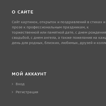
О САЙТЕ
Сайт картинок, открыток и поздравлений в стихах и
прозе к профессиональным праздникам, к
торжественной или памятной дате, с днем рождения
свадьбой, с днем ангела, а также пожелания на ка
день для родных, близких, любимых, друзей и колле
МОЙ АККАУНТ
Вход
Регистрация