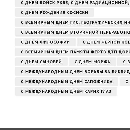
С ДНЕМ ВОЙСК РХБЗ, С ДНЕМ РАДИАЦИОННОЙ
С ДНЕМ РОЖДЕНИЯ СОСИСКИ
С ВСЕМИРНЫМ ДНЕМ ГИС, ГЕОГРАФИЧЕСКИХ 
С ВСЕМИРНЫМ ДНЕМ ВТОРИЧНОЙ ПЕРЕРАБОТКИ
С ДНЕМ ФИЛОСОФИИ
С ДНЕМ ЧЕРНОЙ КО
С ВСЕМИРНЫМ ДНЕМ ПАМЯТИ ЖЕРТВ ДТП ДО
С ДНЕМ СЫНОВЕЙ
С ДНЕМ МОРЖА
С 
С МЕЖДУНАРОДНЫМ ДНЕМ БОРЬБЫ ЗА ЛИКВИ
С МЕЖДУНАРОДНЫМ ДНЕМ САПОЖНИКА
С
С МЕЖДУНАРОДНЫМ ДНЕМ КАРИХ ГЛАЗ