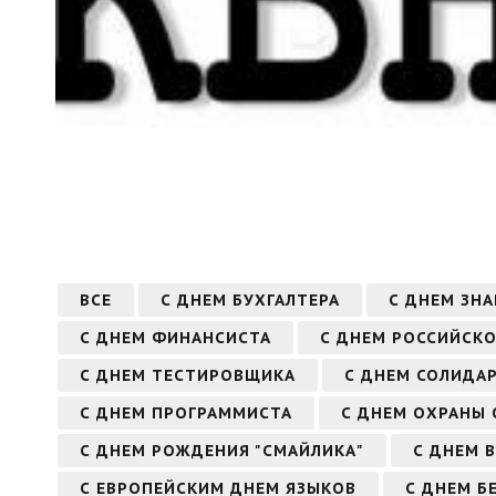
ВСЕ
С ДНЕМ БУХГАЛТЕРА
С ДНЕМ ЗНА
С ДНЕМ ФИНАНСИСТА
С ДНЕМ РОССИЙСКО
С ДНЕМ ТЕСТИРОВЩИКА
С ДНЕМ СОЛИДА
С ДНЕМ ПРОГРАММИСТА
С ДНЕМ ОХРАНЫ
С ДНЕМ РОЖДЕНИЯ "СМАЙЛИКА"
С ДНЕМ 
С ЕВРОПЕЙСКИМ ДНЕМ ЯЗЫКОВ
С ДНЕМ Б