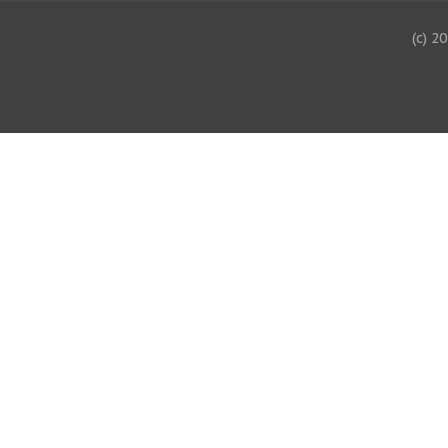
(c) 2