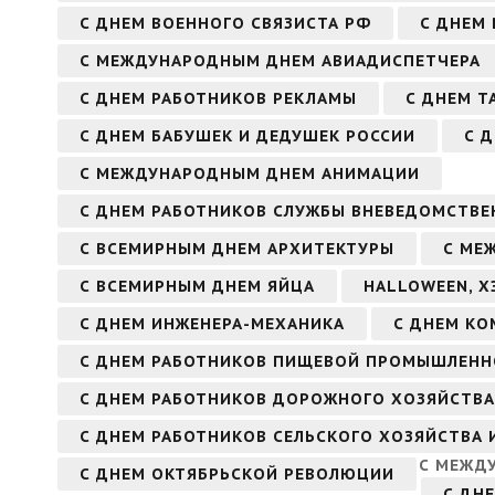
С ДНЕМ ВОЕННОГО СВЯЗИСТА РФ
С ДНЕМ
С МЕЖДУНАРОДНЫМ ДНЕМ АВИАДИСПЕТЧЕРА
С ДНЕМ РАБОТНИКОВ РЕКЛАМЫ
С ДНЕМ Т
С ДНЕМ БАБУШЕК И ДЕДУШЕК РОССИИ
С 
С МЕЖДУНАРОДНЫМ ДНЕМ АНИМАЦИИ
С ДНЕМ РАБОТНИКОВ СЛУЖБЫ ВНЕВЕДОМСТВЕ
С ВСЕМИРНЫМ ДНЕМ АРХИТЕКТУРЫ
С МЕ
С ВСЕМИРНЫМ ДНЕМ ЯЙЦА
HALLOWEEN, Х
С ДНЕМ ИНЖЕНЕРА-МЕХАНИКА
С ДНЕМ К
С ДНЕМ РАБОТНИКОВ ПИЩЕВОЙ ПРОМЫШЛЕН
С ДНЕМ РАБОТНИКОВ ДОРОЖНОГО ХОЗЯЙСТВА
С ДНЕМ РАБОТНИКОВ СЕЛЬСКОГО ХОЗЯЙСТВА
С МЕЖД
С ДНЕМ ОКТЯБРЬСКОЙ РЕВОЛЮЦИИ
С ДН