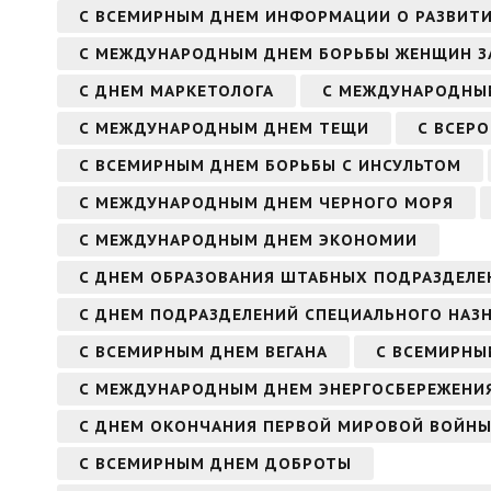
С ВСЕМИРНЫМ ДНЕМ ИНФОРМАЦИИ О РАЗВИТ
С МЕЖДУНАРОДНЫМ ДНЕМ БОРЬБЫ ЖЕНЩИН З
С ДНЕМ МАРКЕТОЛОГА
С МЕЖДУНАРОДНЫМ
С МЕЖДУНАРОДНЫМ ДНЕМ ТЕЩИ
С ВСЕР
С ВСЕМИРНЫМ ДНЕМ БОРЬБЫ С ИНСУЛЬТОМ
С МЕЖДУНАРОДНЫМ ДНЕМ ЧЕРНОГО МОРЯ
С МЕЖДУНАРОДНЫМ ДНЕМ ЭКОНОМИИ
С ДНЕМ ОБРАЗОВАНИЯ ШТАБНЫХ ПОДРАЗДЕЛЕ
С ДНЕМ ПОДРАЗДЕЛЕНИЙ СПЕЦИАЛЬНОГО НАЗ
С ВСЕМИРНЫМ ДНЕМ ВЕГАНА
С ВСЕМИРНЫ
С МЕЖДУНАРОДНЫМ ДНЕМ ЭНЕРГОСБЕРЕЖЕНИ
С ДНЕМ ОКОНЧАНИЯ ПЕРВОЙ МИРОВОЙ ВОЙН
С ВСЕМИРНЫМ ДНЕМ ДОБРОТЫ