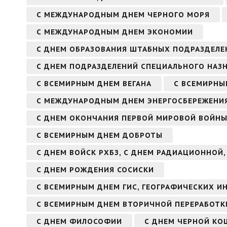
С МЕЖДУНАРОДНЫМ ДНЕМ ЧЕРНОГО МОРЯ
С МЕЖДУНАРОДНЫМ ДНЕМ ЭКОНОМИИ
С ДНЕМ ОБРАЗОВАНИЯ ШТАБНЫХ ПОДРАЗДЕЛЕ
С ДНЕМ ПОДРАЗДЕЛЕНИЙ СПЕЦИАЛЬНОГО НАЗ
С ВСЕМИРНЫМ ДНЕМ ВЕГАНА
С ВСЕМИРНЫ
С МЕЖДУНАРОДНЫМ ДНЕМ ЭНЕРГОСБЕРЕЖЕНИ
С ДНЕМ ОКОНЧАНИЯ ПЕРВОЙ МИРОВОЙ ВОЙН
С ВСЕМИРНЫМ ДНЕМ ДОБРОТЫ
С ДНЕМ ВОЙСК РХБЗ, С ДНЕМ РАДИАЦИОННОЙ
С ДНЕМ РОЖДЕНИЯ СОСИСКИ
С ВСЕМИРНЫМ ДНЕМ ГИС, ГЕОГРАФИЧЕСКИХ 
С ВСЕМИРНЫМ ДНЕМ ВТОРИЧНОЙ ПЕРЕРАБОТКИ
С ДНЕМ ФИЛОСОФИИ
С ДНЕМ ЧЕРНОЙ КО