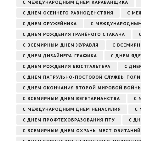
С МЕЖДУНАРОДНЫМ ДНЕМ КАРАВАНЩИКА
С ДНЕМ ОСЕННЕГО РАВНОДЕНСТВИЯ
С МЕ
С ДНЕМ ОРУЖЕЙНИКА
С МЕЖДУНАРОДНЫМ
С ДНЕМ РОЖДЕНИЯ ГРАНЁНОГО СТАКАНА
С ВСЕМИРНЫМ ДНЕМ ЖУРАВЛЯ
С ВСЕМИР
С ДНЕМ ДИЗАЙНЕРА-ГРАФИКА
С ДНЕМ ЯД
С ДНЕМ РОЖДЕНИЯ БЮСТГАЛЬТЕРА
С ДНЕ
С ДНЕМ ПАТРУЛЬНО-ПОСТОВОЙ СЛУЖБЫ ПОЛИ
С ДНЕМ ОКОНЧАНИЯ ВТОРОЙ МИРОВОЙ ВОЙН
С ВСЕМИРНЫМ ДНЕМ ВЕГЕТАРИАНСТВА
С 
С МЕЖДУНАРОДНЫМ ДНЕМ НЕНАСИЛИЯ
С
С ДНЕМ ПРОФТЕХОБРАЗОВАНИЯ ПТУ
С Д
С ВСЕМИРНЫМ ДНЕМ ОХРАНЫ МЕСТ ОБИТАНИЙ