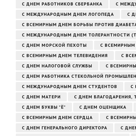
С ДНЕМ РАБОТНИКОВ СБЕРБАНКА
С МЕЖД
С МЕЖДУНАРОДНЫМ ДНЕМ ЛОГОПЕДА
С 
С ВСЕМИРНЫМ ДНЕМ БОРЬБЫ ПРОТИВ ДИАБЕТ
С МЕЖДУНАРОДНЫМ ДНЕМ ТОЛЕРАНТНОСТИ (
С ДНЕМ МОРСКОЙ ПЕХОТЫ
С ВСЕМИРНЫМ
С ВСЕМИРНЫМ ДНЕМ ТЕЛЕВИДЕНИЯ
С ВС
С ДНЕМ НАЛОГОВОЙ СЛУЖБЫ
С ВСЕМИРНЫ
С ДНЕМ РАБОТНИКА СТЕКОЛЬНОЙ ПРОМЫШЛЕ
С МЕЖДУНАРОДНЫМ ДНЕМ СТУДЕНТОВ
С
С ДНЕМ МАТЕРИ
С ДНЕМ БЛАГОДАРЕНИЯ, 
С ДНЕМ БУКВЫ "Ё"
С ДНЕМ ОЦЕНЩИКА
С ВСЕМИРНЫМ ДНЕМ СЕРДЦА
С ВСЕМИРН
С ДНЕМ ГЕНЕРАЛЬНОГО ДИРЕКТОРА
С ДНЕ