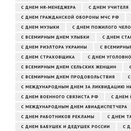
С ДНЕМ HR-МЕНЕДЖЕРА
С ДНЕМ УЧИТЕЛЯ
С ДНЕМ ГРАЖДАНСКОЙ ОБОРОНЫ МЧС РФ
С ДНЕМ МУЗЫКИ
С ДНЕМ ПОЖИЛОГО ЧЕЛО
С ВСЕМИРНЫМ ДНЕМ УЛЫБКИ
С ДНЕМ СТ
С ДНЕМ РИЭЛТОРА УКРАИНЫ
С ВСЕМИРНЫ
С ДНЕМ СТРАХОВЩИКА
С ДНЕМ УГОЛОВН
С ВСЕМИРНЫМ ДНЕМ СЕЛЬСКИХ ЖЕНЩИН
С ВСЕМИРНЫМ ДНЕМ ПРОДОВОЛЬСТВИЯ
С
С МЕЖДУНАРОДНЫМ ДНЕМ ЗА ЛИКВИДАЦИЮ 
С ДНЕМ ВОЕННОГО СВЯЗИСТА РФ
С ДНЕМ
С МЕЖДУНАРОДНЫМ ДНЕМ АВИАДИСПЕТЧЕРА
С ДНЕМ РАБОТНИКОВ РЕКЛАМЫ
С ДНЕМ Т
С ДНЕМ БАБУШЕК И ДЕДУШЕК РОССИИ
С 