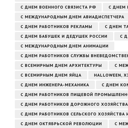
С ДНЕМ ВОЕННОГО СВЯЗИСТА РФ
С ДНЕМ
С МЕЖДУНАРОДНЫМ ДНЕМ АВИАДИСПЕТЧЕРА
С ДНЕМ РАБОТНИКОВ РЕКЛАМЫ
С ДНЕМ Т
С ДНЕМ БАБУШЕК И ДЕДУШЕК РОССИИ
С 
С МЕЖДУНАРОДНЫМ ДНЕМ АНИМАЦИИ
С ДНЕМ РАБОТНИКОВ СЛУЖБЫ ВНЕВЕДОМСТВЕ
С ВСЕМИРНЫМ ДНЕМ АРХИТЕКТУРЫ
С МЕ
С ВСЕМИРНЫМ ДНЕМ ЯЙЦА
HALLOWEEN, Х
С ДНЕМ ИНЖЕНЕРА-МЕХАНИКА
С ДНЕМ К
С ДНЕМ РАБОТНИКОВ ПИЩЕВОЙ ПРОМЫШЛЕН
С ДНЕМ РАБОТНИКОВ ДОРОЖНОГО ХОЗЯЙСТВА
С ДНЕМ РАБОТНИКОВ СЕЛЬСКОГО ХОЗЯЙСТВА
С ДНЕМ ОКТЯБРЬСКОЙ РЕВОЛЮЦИИ
С МЕ