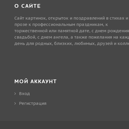
О САЙТЕ
Сайт картинок, открыток и поздравлений в стихах и
прозе к профессиональным праздникам, к
торжественной или памятной дате, с днем рождения
свадьбой, с днем ангела, а также пожелания на ка
день для родных, близких, любимых, друзей и колле
МОЙ АККАУНТ
Вход
Регистрация