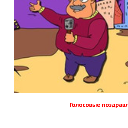
Голосовые поздрав