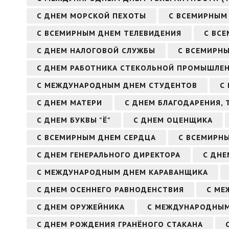
С ДНЕМ МОРСКОЙ ПЕХОТЫ
С ВСЕМИРНЫМ
С ВСЕМИРНЫМ ДНЕМ ТЕЛЕВИДЕНИЯ
С ВС
С ДНЕМ НАЛОГОВОЙ СЛУЖБЫ
С ВСЕМИРНЫ
С ДНЕМ РАБОТНИКА СТЕКОЛЬНОЙ ПРОМЫШЛЕ
С МЕЖДУНАРОДНЫМ ДНЕМ СТУДЕНТОВ
С
С ДНЕМ МАТЕРИ
С ДНЕМ БЛАГОДАРЕНИЯ, 
С ДНЕМ БУКВЫ "Ё"
С ДНЕМ ОЦЕНЩИКА
С ВСЕМИРНЫМ ДНЕМ СЕРДЦА
С ВСЕМИРН
С ДНЕМ ГЕНЕРАЛЬНОГО ДИРЕКТОРА
С ДНЕ
С МЕЖДУНАРОДНЫМ ДНЕМ КАРАВАНЩИКА
С ДНЕМ ОСЕННЕГО РАВНОДЕНСТВИЯ
С МЕ
С ДНЕМ ОРУЖЕЙНИКА
С МЕЖДУНАРОДНЫМ
С ДНЕМ РОЖДЕНИЯ ГРАНЁНОГО СТАКАНА