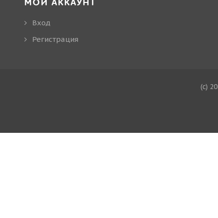
МОЙ АККАУНТ
Вход
Регистрация
(c) 2