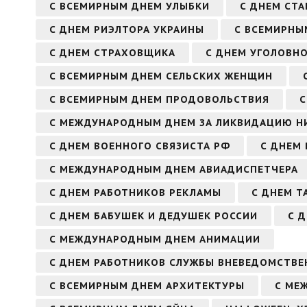
С ВСЕМИРНЫМ ДНЕМ УЛЫБКИ
С ДНЕМ СТ
С ДНЕМ РИЭЛТОРА УКРАИНЫ
С ВСЕМИРНЫ
С ДНЕМ СТРАХОВЩИКА
С ДНЕМ УГОЛОВН
С ВСЕМИРНЫМ ДНЕМ СЕЛЬСКИХ ЖЕНЩИН
С ВСЕМИРНЫМ ДНЕМ ПРОДОВОЛЬСТВИЯ
С
С МЕЖДУНАРОДНЫМ ДНЕМ ЗА ЛИКВИДАЦИЮ 
С ДНЕМ ВОЕННОГО СВЯЗИСТА РФ
С ДНЕМ
С МЕЖДУНАРОДНЫМ ДНЕМ АВИАДИСПЕТЧЕРА
С ДНЕМ РАБОТНИКОВ РЕКЛАМЫ
С ДНЕМ Т
С ДНЕМ БАБУШЕК И ДЕДУШЕК РОССИИ
С 
С МЕЖДУНАРОДНЫМ ДНЕМ АНИМАЦИИ
С ДНЕМ РАБОТНИКОВ СЛУЖБЫ ВНЕВЕДОМСТВЕ
С ВСЕМИРНЫМ ДНЕМ АРХИТЕКТУРЫ
С МЕ