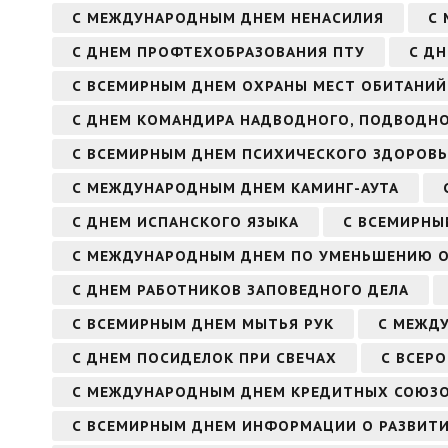
С МЕЖДУНАРОДНЫМ ДНЕМ НЕНАСИЛИЯ
С
С ДНЕМ ПРОФТЕХОБРАЗОВАНИЯ ПТУ
С Д
С ВСЕМИРНЫМ ДНЕМ ОХРАНЫ МЕСТ ОБИТАНИЙ
С ДНЕМ КОМАНДИРА НАДВОДНОГО, ПОДВОДНО
С ВСЕМИРНЫМ ДНЕМ ПСИХИЧЕСКОГО ЗДОРОВЬ
С МЕЖДУНАРОДНЫМ ДНЕМ КАМИНГ-АУТА
С ДНЕМ ИСПАНСКОГО ЯЗЫКА
С ВСЕМИРНЫ
С МЕЖДУНАРОДНЫМ ДНЕМ ПО УМЕНЬШЕНИЮ О
С ДНЕМ РАБОТНИКОВ ЗАПОВЕДНОГО ДЕЛА
С ВСЕМИРНЫМ ДНЕМ МЫТЬЯ РУК
С МЕЖД
С ДНЕМ ПОСИДЕЛОК ПРИ СВЕЧАХ
С ВСЕР
С МЕЖДУНАРОДНЫМ ДНЕМ КРЕДИТНЫХ СОЮЗ
С ВСЕМИРНЫМ ДНЕМ ИНФОРМАЦИИ О РАЗВИТ