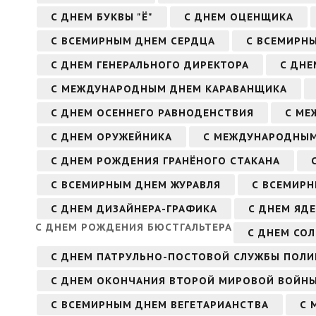
С ДНЕМ БУКВЫ "Ё"
С ДНЕМ ОЦЕНЩИКА
С ВСЕМИРНЫМ ДНЕМ СЕРДЦА
С ВСЕМИРН
С ДНЕМ ГЕНЕРАЛЬНОГО ДИРЕКТОРА
С ДНЕ
С МЕЖДУНАРОДНЫМ ДНЕМ КАРАВАНЩИКА
С ДНЕМ ОСЕННЕГО РАВНОДЕНСТВИЯ
С МЕ
С ДНЕМ ОРУЖЕЙНИКА
С МЕЖДУНАРОДНЫМ
С ДНЕМ РОЖДЕНИЯ ГРАНЁНОГО СТАКАНА
С ВСЕМИРНЫМ ДНЕМ ЖУРАВЛЯ
С ВСЕМИР
С ДНЕМ ДИЗАЙНЕРА-ГРАФИКА
С ДНЕМ ЯД
С ДНЕМ РОЖДЕНИЯ БЮСТГАЛЬТЕРА
С ДНЕМ СО
С ДНЕМ ПАТРУЛЬНО-ПОСТОВОЙ СЛУЖБЫ ПОЛИ
С ДНЕМ ОКОНЧАНИЯ ВТОРОЙ МИРОВОЙ ВОЙН
С ВСЕМИРНЫМ ДНЕМ ВЕГЕТАРИАНСТВА
С 