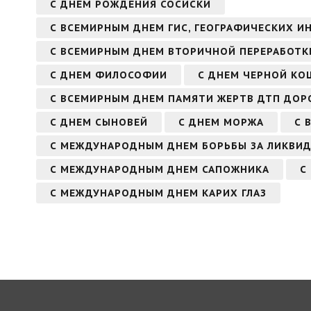
С ДНЕМ РОЖДЕНИЯ СОСИСКИ
С ВСЕМИРНЫМ ДНЕМ ГИС, ГЕОГРАФИЧЕСКИХ 
С ВСЕМИРНЫМ ДНЕМ ВТОРИЧНОЙ ПЕРЕРАБОТКИ
С ДНЕМ ФИЛОСОФИИ
С ДНЕМ ЧЕРНОЙ КО
С ВСЕМИРНЫМ ДНЕМ ПАМЯТИ ЖЕРТВ ДТП ДО
С ДНЕМ СЫНОВЕЙ
С ДНЕМ МОРЖА
С 
С МЕЖДУНАРОДНЫМ ДНЕМ БОРЬБЫ ЗА ЛИКВИ
С МЕЖДУНАРОДНЫМ ДНЕМ САПОЖНИКА
С
С МЕЖДУНАРОДНЫМ ДНЕМ КАРИХ ГЛАЗ