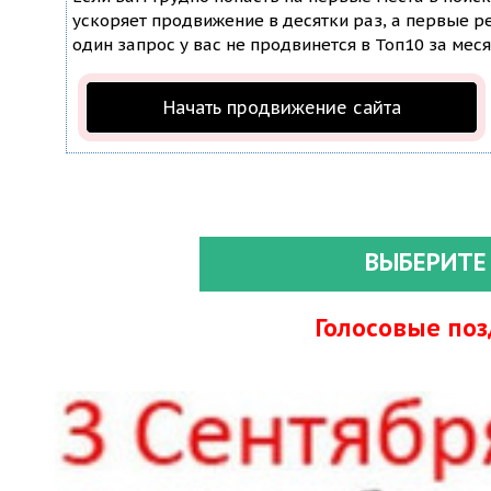
ускоряет продвижение в десятки раз, а первые ре
один запрос у вас не продвинется в Топ10 за меся
Начать продвижение сайта
ВЫБЕРИТЕ
Голосовые по