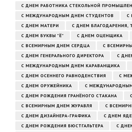
С ДНЕМ РАБОТНИКА СТЕКОЛЬНОЙ ПРОМЫШЛЕ
С МЕЖДУНАРОДНЫМ ДНЕМ СТУДЕНТОВ
С
С ДНЕМ МАТЕРИ
С ДНЕМ БЛАГОДАРЕНИЯ, 
С ДНЕМ БУКВЫ "Ё"
С ДНЕМ ОЦЕНЩИКА
С ВСЕМИРНЫМ ДНЕМ СЕРДЦА
С ВСЕМИРН
С ДНЕМ ГЕНЕРАЛЬНОГО ДИРЕКТОРА
С ДНЕ
С МЕЖДУНАРОДНЫМ ДНЕМ КАРАВАНЩИКА
С ДНЕМ ОСЕННЕГО РАВНОДЕНСТВИЯ
С МЕ
С ДНЕМ ОРУЖЕЙНИКА
С МЕЖДУНАРОДНЫМ
С ДНЕМ РОЖДЕНИЯ ГРАНЁНОГО СТАКАНА
С ВСЕМИРНЫМ ДНЕМ ЖУРАВЛЯ
С ВСЕМИР
С ДНЕМ ДИЗАЙНЕРА-ГРАФИКА
С ДНЕМ ЯД
С ДНЕМ РОЖДЕНИЯ БЮСТГАЛЬТЕРА
С ДНЕ