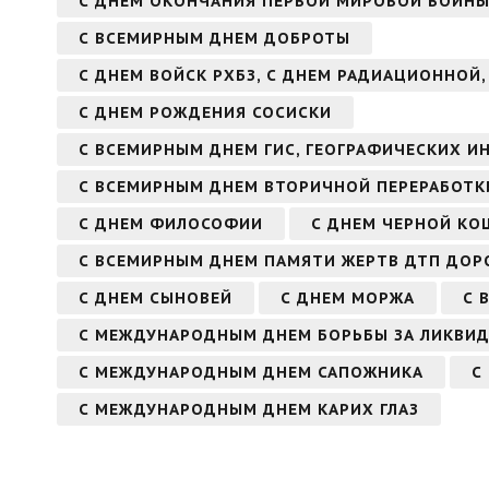
С ДНЕМ ОКОНЧАНИЯ ПЕРВОЙ МИРОВОЙ ВОЙН
С ВСЕМИРНЫМ ДНЕМ ДОБРОТЫ
С ДНЕМ ВОЙСК РХБЗ, С ДНЕМ РАДИАЦИОННОЙ
С ДНЕМ РОЖДЕНИЯ СОСИСКИ
С ВСЕМИРНЫМ ДНЕМ ГИС, ГЕОГРАФИЧЕСКИХ 
С ВСЕМИРНЫМ ДНЕМ ВТОРИЧНОЙ ПЕРЕРАБОТКИ
С ДНЕМ ФИЛОСОФИИ
С ДНЕМ ЧЕРНОЙ КО
С ВСЕМИРНЫМ ДНЕМ ПАМЯТИ ЖЕРТВ ДТП ДО
С ДНЕМ СЫНОВЕЙ
С ДНЕМ МОРЖА
С 
С МЕЖДУНАРОДНЫМ ДНЕМ БОРЬБЫ ЗА ЛИКВИ
С МЕЖДУНАРОДНЫМ ДНЕМ САПОЖНИКА
С
С МЕЖДУНАРОДНЫМ ДНЕМ КАРИХ ГЛАЗ