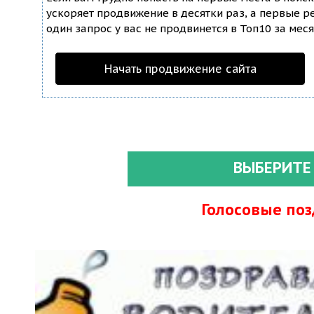
ускоряет продвижение в десятки раз, а первые ре
один запрос у вас не продвинется в Топ10 за меся
Начать продвижение сайта
ВЫБЕРИТЕ
Голосовые по