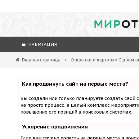
МИР
ОТ
НАВИГАЦИЯ
Главная страница
Открытки и картинки С днем 
Как продвинуть сайт на первые места?
Вы создали или только планируете создать свой с
не просто процесс, а целый комплекс мероприят
повышение его позиций в поисковых системах.
Ускорение продвижения
Если вам трудно попасть на первые места в поис