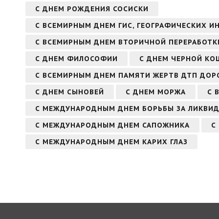
С ДНЕМ РОЖДЕНИЯ СОСИСКИ
С ВСЕМИРНЫМ ДНЕМ ГИС, ГЕОГРАФИЧЕСКИХ 
С ВСЕМИРНЫМ ДНЕМ ВТОРИЧНОЙ ПЕРЕРАБОТКИ
С ДНЕМ ФИЛОСОФИИ
С ДНЕМ ЧЕРНОЙ КО
С ВСЕМИРНЫМ ДНЕМ ПАМЯТИ ЖЕРТВ ДТП ДО
С ДНЕМ СЫНОВЕЙ
С ДНЕМ МОРЖА
С 
С МЕЖДУНАРОДНЫМ ДНЕМ БОРЬБЫ ЗА ЛИКВИ
С МЕЖДУНАРОДНЫМ ДНЕМ САПОЖНИКА
С
С МЕЖДУНАРОДНЫМ ДНЕМ КАРИХ ГЛАЗ