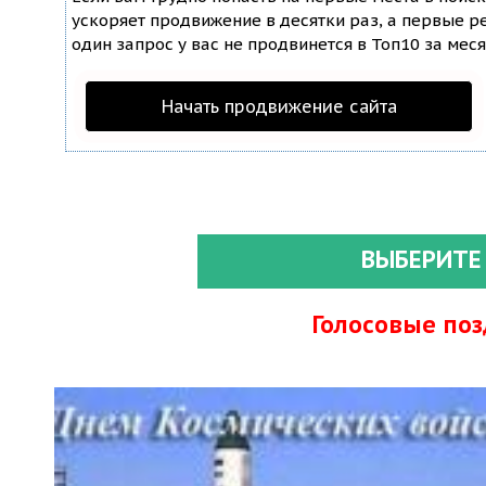
ускоряет продвижение в десятки раз, а первые ре
один запрос у вас не продвинется в Топ10 за меся
Начать продвижение сайта
ВЫБЕРИТЕ
Голосовые по