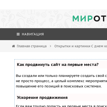
МИР
ОТ
НАВИГАЦИЯ
Главная страница
Открытки и картинки С днем 
Как продвинуть сайт на первые места?
Вы создали или только планируете создать свой с
не просто процесс, а целый комплекс мероприят
повышение его позиций в поисковых системах.
Ускорение продвижения
Если вам трудно попасть на первые места в поис