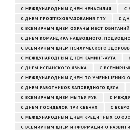
С МЕЖДУНАРОДНЫМ ДНЕМ НЕНАСИЛИЯ
С
С ДНЕМ ПРОФТЕХОБРАЗОВАНИЯ ПТУ
С Д
С ВСЕМИРНЫМ ДНЕМ ОХРАНЫ МЕСТ ОБИТАНИЙ
С ДНЕМ КОМАНДИРА НАДВОДНОГО, ПОДВОДНО
С ВСЕМИРНЫМ ДНЕМ ПСИХИЧЕСКОГО ЗДОРОВЬ
С МЕЖДУНАРОДНЫМ ДНЕМ КАМИНГ-АУТА
С ДНЕМ ИСПАНСКОГО ЯЗЫКА
С ВСЕМИРНЫ
С МЕЖДУНАРОДНЫМ ДНЕМ ПО УМЕНЬШЕНИЮ О
С ДНЕМ РАБОТНИКОВ ЗАПОВЕДНОГО ДЕЛА
С ВСЕМИРНЫМ ДНЕМ МЫТЬЯ РУК
С МЕЖД
С ДНЕМ ПОСИДЕЛОК ПРИ СВЕЧАХ
С ВСЕР
С МЕЖДУНАРОДНЫМ ДНЕМ КРЕДИТНЫХ СОЮЗ
С ВСЕМИРНЫМ ДНЕМ ИНФОРМАЦИИ О РАЗВИТ