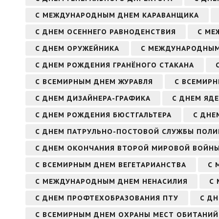
С МЕЖДУНАРОДНЫМ ДНЕМ КАРАВАНЩИКА
С ДНЕМ ОСЕННЕГО РАВНОДЕНСТВИЯ
С МЕ
С ДНЕМ ОРУЖЕЙНИКА
С МЕЖДУНАРОДНЫМ
С ДНЕМ РОЖДЕНИЯ ГРАНЁНОГО СТАКАНА
С ВСЕМИРНЫМ ДНЕМ ЖУРАВЛЯ
С ВСЕМИР
С ДНЕМ ДИЗАЙНЕРА-ГРАФИКА
С ДНЕМ ЯД
С ДНЕМ РОЖДЕНИЯ БЮСТГАЛЬТЕРА
С ДНЕ
С ДНЕМ ПАТРУЛЬНО-ПОСТОВОЙ СЛУЖБЫ ПОЛИ
С ДНЕМ ОКОНЧАНИЯ ВТОРОЙ МИРОВОЙ ВОЙН
С ВСЕМИРНЫМ ДНЕМ ВЕГЕТАРИАНСТВА
С 
С МЕЖДУНАРОДНЫМ ДНЕМ НЕНАСИЛИЯ
С
С ДНЕМ ПРОФТЕХОБРАЗОВАНИЯ ПТУ
С Д
С ВСЕМИРНЫМ ДНЕМ ОХРАНЫ МЕСТ ОБИТАНИЙ