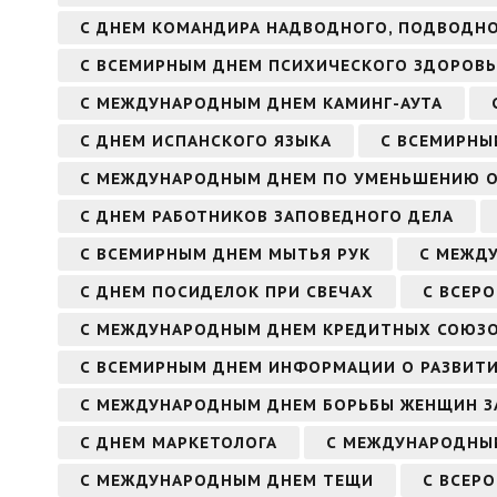
С ДНЕМ КОМАНДИРА НАДВОДНОГО, ПОДВОДНО
С ВСЕМИРНЫМ ДНЕМ ПСИХИЧЕСКОГО ЗДОРОВЬ
С МЕЖДУНАРОДНЫМ ДНЕМ КАМИНГ-АУТА
С ДНЕМ ИСПАНСКОГО ЯЗЫКА
С ВСЕМИРНЫ
С МЕЖДУНАРОДНЫМ ДНЕМ ПО УМЕНЬШЕНИЮ О
С ДНЕМ РАБОТНИКОВ ЗАПОВЕДНОГО ДЕЛА
С ВСЕМИРНЫМ ДНЕМ МЫТЬЯ РУК
С МЕЖД
С ДНЕМ ПОСИДЕЛОК ПРИ СВЕЧАХ
С ВСЕР
С МЕЖДУНАРОДНЫМ ДНЕМ КРЕДИТНЫХ СОЮЗ
С ВСЕМИРНЫМ ДНЕМ ИНФОРМАЦИИ О РАЗВИТ
С МЕЖДУНАРОДНЫМ ДНЕМ БОРЬБЫ ЖЕНЩИН З
С ДНЕМ МАРКЕТОЛОГА
С МЕЖДУНАРОДНЫМ
С МЕЖДУНАРОДНЫМ ДНЕМ ТЕЩИ
С ВСЕР