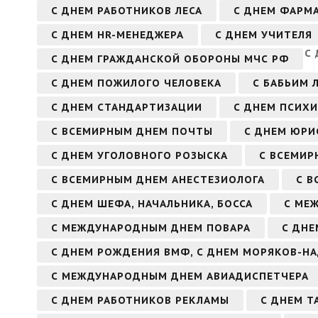
С ДНЕМ РАБОТНИКОВ ЛЕСА
С ДНЕМ ФАРМ
С ДНЕМ HR-МЕНЕДЖЕРА
С ДНЕМ УЧИТЕЛЯ
С
С ДНЕМ ГРАЖДАНСКОЙ ОБОРОНЫ МЧС РФ
С ДНЕМ ПОЖИЛОГО ЧЕЛОВЕКА
С БАБЬИМ 
С ДНЕМ СТАНДАРТИЗАЦИИ
С ДНЕМ ПСИХ
С ВСЕМИРНЫМ ДНЕМ ПОЧТЫ
С ДНЕМ ЮРИ
С ДНЕМ УГОЛОВНОГО РОЗЫСКА
С ВСЕМИР
С ВСЕМИРНЫМ ДНЕМ АНЕСТЕЗИОЛОГА
С 
С ДНЕМ ШЕФА, НАЧАЛЬНИКА, БОССА
С МЕ
С МЕЖДУНАРОДНЫМ ДНЕМ ПОВАРА
С ДНЕ
С ДНЕМ РОЖДЕНИЯ ВМФ, С ДНЕМ МОРЯКОВ-Н
С МЕЖДУНАРОДНЫМ ДНЕМ АВИАДИСПЕТЧЕРА
С ДНЕМ РАБОТНИКОВ РЕКЛАМЫ
С ДНЕМ Т