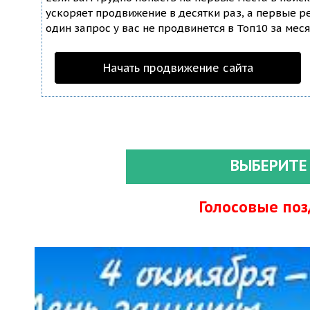
ускоряет продвижение в десятки раз, а первые ре
один запрос у вас не продвинется в Топ10 за меся
Начать продвижение сайта
ВЫБЕРИТЕ
Голосовые по