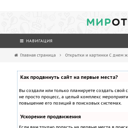
МИР
ОТ
НАВИГАЦИЯ
Главная страница
Открытки и картинки С днем 
Как продвинуть сайт на первые места?
Вы создали или только планируете создать свой с
не просто процесс, а целый комплекс мероприят
повышение его позиций в поисковых системах.
Ускорение продвижения
Если вам трудно попасть на первые места в поис