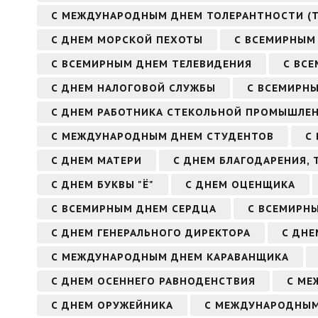
С МЕЖДУНАРОДНЫМ ДНЕМ ТОЛЕРАНТНОСТИ (
С ДНЕМ МОРСКОЙ ПЕХОТЫ
С ВСЕМИРНЫМ
С ВСЕМИРНЫМ ДНЕМ ТЕЛЕВИДЕНИЯ
С ВС
С ДНЕМ НАЛОГОВОЙ СЛУЖБЫ
С ВСЕМИРНЫ
С ДНЕМ РАБОТНИКА СТЕКОЛЬНОЙ ПРОМЫШЛЕ
С МЕЖДУНАРОДНЫМ ДНЕМ СТУДЕНТОВ
С
С ДНЕМ МАТЕРИ
С ДНЕМ БЛАГОДАРЕНИЯ, 
С ДНЕМ БУКВЫ "Ё"
С ДНЕМ ОЦЕНЩИКА
С ВСЕМИРНЫМ ДНЕМ СЕРДЦА
С ВСЕМИРН
С ДНЕМ ГЕНЕРАЛЬНОГО ДИРЕКТОРА
С ДНЕ
С МЕЖДУНАРОДНЫМ ДНЕМ КАРАВАНЩИКА
С ДНЕМ ОСЕННЕГО РАВНОДЕНСТВИЯ
С МЕ
С ДНЕМ ОРУЖЕЙНИКА
С МЕЖДУНАРОДНЫМ