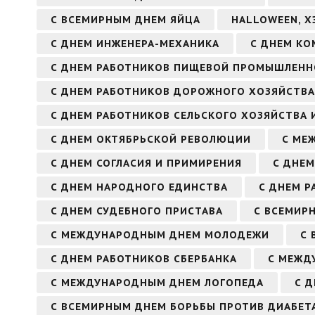
С ВСЕМИРНЫМ ДНЕМ ЯЙЦА
HALLOWEEN, Х
С ДНЕМ ИНЖЕНЕРА-МЕХАНИКА
С ДНЕМ К
С ДНЕМ РАБОТНИКОВ ПИЩЕВОЙ ПРОМЫШЛЕН
С ДНЕМ РАБОТНИКОВ ДОРОЖНОГО ХОЗЯЙСТВА
С ДНЕМ РАБОТНИКОВ СЕЛЬСКОГО ХОЗЯЙСТВА
С ДНЕМ ОКТЯБРЬСКОЙ РЕВОЛЮЦИИ
С МЕ
С ДНЕМ СОГЛАСИЯ И ПРИМИРЕНИЯ
С ДНЕМ
С ДНЕМ НАРОДНОГО ЕДИНСТВА
С ДНЕМ Р
С ДНЕМ СУДЕБНОГО ПРИСТАВА
С ВСЕМИР
С МЕЖДУНАРОДНЫМ ДНЕМ МОЛОДЕЖИ
С 
С ДНЕМ РАБОТНИКОВ СБЕРБАНКА
С МЕЖД
С МЕЖДУНАРОДНЫМ ДНЕМ ЛОГОПЕДА
С 
С ВСЕМИРНЫМ ДНЕМ БОРЬБЫ ПРОТИВ ДИАБЕТ