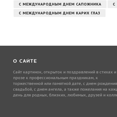
С МЕЖДУНАРОДНЫМ ДНЕМ САПОЖНИКА
С
С МЕЖДУНАРОДНЫМ ДНЕМ КАРИХ ГЛАЗ
О САЙТЕ
Сайт картинок, открыток и поздравлений в стихах и
прозе к профессиональным праздникам, к
торжественной или памятной дате, с днем рождения
свадьбой, с днем ангела, а также пожелания на ка
день для родных, близких, любимых, друзей и колле