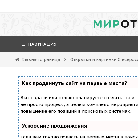
МИР
ОТ
НАВИГАЦИЯ
Главная страница
Открытки и картинки С всеро
Как продвинуть сайт на первые места?
Вы создали или только планируете создать свой с
не просто процесс, а целый комплекс мероприят
повышение его позиций в поисковых системах.
Ускорение продвижения
Если вам трудно попасть на первые места в поис