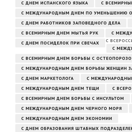
С ДНЕМ ИСПАНСКОГО ЯЗЫКА
С ВСЕМИРНЫ
С МЕЖДУНАРОДНЫМ ДНЕМ ПО УМЕНЬШЕНИЮ О
С ДНЕМ РАБОТНИКОВ ЗАПОВЕДНОГО ДЕЛА
С ВСЕМИРНЫМ ДНЕМ МЫТЬЯ РУК
С МЕЖД
С ВСЕРОС
С ДНЕМ ПОСИДЕЛОК ПРИ СВЕЧАХ
С МЕЖД
С ВСЕМИРНЫМ ДНЕМ БОРЬБЫ С ОСТЕОПОРОЗ
С МЕЖДУНАРОДНЫМ ДНЕМ БОРЬБЫ ЖЕНЩИН З
С ДНЕМ МАРКЕТОЛОГА
С МЕЖДУНАРОДНЫМ
С МЕЖДУНАРОДНЫМ ДНЕМ ТЕЩИ
С ВСЕР
С ВСЕМИРНЫМ ДНЕМ БОРЬБЫ С ИНСУЛЬТОМ
С МЕЖДУНАРОДНЫМ ДНЕМ ЧЕРНОГО МОРЯ
С МЕЖДУНАРОДНЫМ ДНЕМ ЭКОНОМИИ
С ДНЕМ ОБРАЗОВАНИЯ ШТАБНЫХ ПОДРАЗДЕЛЕ