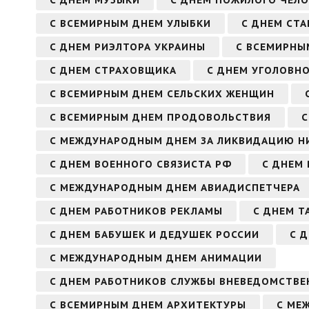
С ВСЕМИРНЫМ ДНЕМ УЛЫБКИ
С ДНЕМ СТ
С ДНЕМ РИЭЛТОРА УКРАИНЫ
С ВСЕМИРНЫ
С ДНЕМ СТРАХОВЩИКА
С ДНЕМ УГОЛОВН
С ВСЕМИРНЫМ ДНЕМ СЕЛЬСКИХ ЖЕНЩИН
С ВСЕМИРНЫМ ДНЕМ ПРОДОВОЛЬСТВИЯ
С
С МЕЖДУНАРОДНЫМ ДНЕМ ЗА ЛИКВИДАЦИЮ 
С ДНЕМ ВОЕННОГО СВЯЗИСТА РФ
С ДНЕМ
С МЕЖДУНАРОДНЫМ ДНЕМ АВИАДИСПЕТЧЕРА
С ДНЕМ РАБОТНИКОВ РЕКЛАМЫ
С ДНЕМ Т
С ДНЕМ БАБУШЕК И ДЕДУШЕК РОССИИ
С 
С МЕЖДУНАРОДНЫМ ДНЕМ АНИМАЦИИ
С ДНЕМ РАБОТНИКОВ СЛУЖБЫ ВНЕВЕДОМСТВЕ
С ВСЕМИРНЫМ ДНЕМ АРХИТЕКТУРЫ
С МЕ