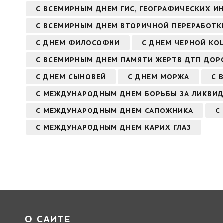
С ВСЕМИРНЫМ ДНЕМ ГИС, ГЕОГРАФИЧЕСКИХ 
С ВСЕМИРНЫМ ДНЕМ ВТОРИЧНОЙ ПЕРЕРАБОТКИ
С ДНЕМ ФИЛОСОФИИ
С ДНЕМ ЧЕРНОЙ КО
С ВСЕМИРНЫМ ДНЕМ ПАМЯТИ ЖЕРТВ ДТП ДО
С ДНЕМ СЫНОВЕЙ
С ДНЕМ МОРЖА
С 
С МЕЖДУНАРОДНЫМ ДНЕМ БОРЬБЫ ЗА ЛИКВИ
С МЕЖДУНАРОДНЫМ ДНЕМ САПОЖНИКА
С
С МЕЖДУНАРОДНЫМ ДНЕМ КАРИХ ГЛАЗ
О САЙТЕ