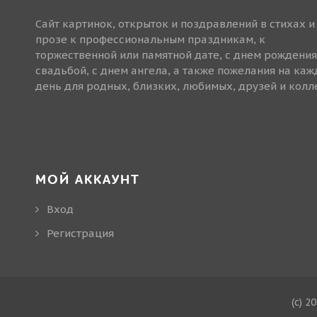
Сайт картинок, открыток и поздравлений в стихах и
прозе к профессиональным праздникам, к
торжественной или памятной дате, с днем рождения
свадьбой, с днем ангела, а также пожелания на ка
день для родных, близких, любимых, друзей и колле
МОЙ АККАУНТ
Вход
Регистрация
(c) 2