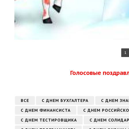
1
Голосовые поздрав
ВСЕ
С ДНЕМ БУХГАЛТЕРА
С ДНЕМ ЗНА
С ДНЕМ ФИНАНСИСТА
С ДНЕМ РОССИЙСКО
С ДНЕМ ТЕСТИРОВЩИКА
С ДНЕМ СОЛИДА