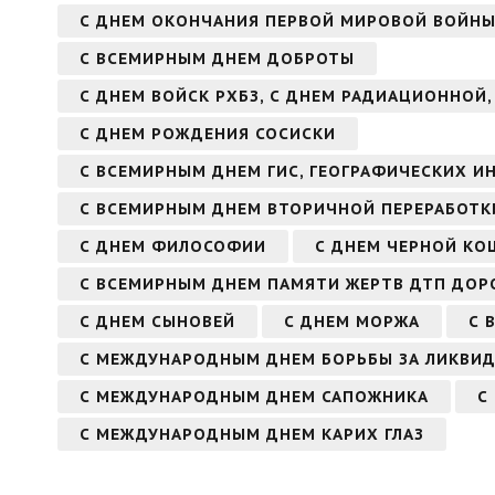
С ДНЕМ ОКОНЧАНИЯ ПЕРВОЙ МИРОВОЙ ВОЙН
С ВСЕМИРНЫМ ДНЕМ ДОБРОТЫ
С ДНЕМ ВОЙСК РХБЗ, С ДНЕМ РАДИАЦИОННОЙ
С ДНЕМ РОЖДЕНИЯ СОСИСКИ
С ВСЕМИРНЫМ ДНЕМ ГИС, ГЕОГРАФИЧЕСКИХ 
С ВСЕМИРНЫМ ДНЕМ ВТОРИЧНОЙ ПЕРЕРАБОТКИ
С ДНЕМ ФИЛОСОФИИ
С ДНЕМ ЧЕРНОЙ КО
С ВСЕМИРНЫМ ДНЕМ ПАМЯТИ ЖЕРТВ ДТП ДО
С ДНЕМ СЫНОВЕЙ
С ДНЕМ МОРЖА
С 
С МЕЖДУНАРОДНЫМ ДНЕМ БОРЬБЫ ЗА ЛИКВИ
С МЕЖДУНАРОДНЫМ ДНЕМ САПОЖНИКА
С
С МЕЖДУНАРОДНЫМ ДНЕМ КАРИХ ГЛАЗ