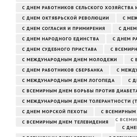
С ДНЕМ РАБОТНИКОВ СЕЛЬСКОГО ХОЗЯЙСТВА
С ДНЕМ ОКТЯБРЬСКОЙ РЕВОЛЮЦИИ
С МЕ
С ДНЕМ СОГЛАСИЯ И ПРИМИРЕНИЯ
С ДНЕМ
С ДНЕМ НАРОДНОГО ЕДИНСТВА
С ДНЕМ Р
С ДНЕМ СУДЕБНОГО ПРИСТАВА
С ВСЕМИР
С МЕЖДУНАРОДНЫМ ДНЕМ МОЛОДЕЖИ
С 
С ДНЕМ РАБОТНИКОВ СБЕРБАНКА
С МЕЖД
С МЕЖДУНАРОДНЫМ ДНЕМ ЛОГОПЕДА
С 
С ВСЕМИРНЫМ ДНЕМ БОРЬБЫ ПРОТИВ ДИАБЕТ
С МЕЖДУНАРОДНЫМ ДНЕМ ТОЛЕРАНТНОСТИ (
С ДНЕМ МОРСКОЙ ПЕХОТЫ
С ВСЕМИРНЫМ
С ВСЕМИ
С ВСЕМИРНЫМ ДНЕМ ТЕЛЕВИДЕНИЯ
С ДН