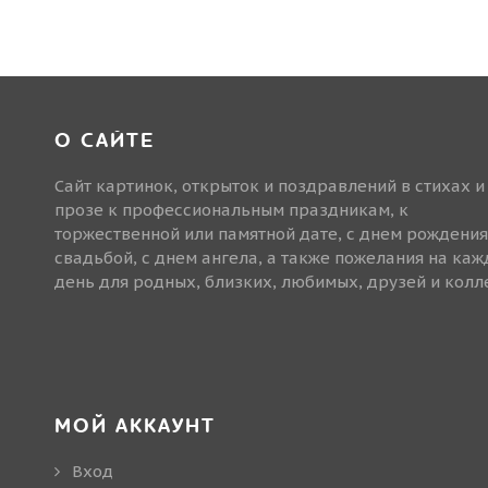
О САЙТЕ
Сайт картинок, открыток и поздравлений в стихах и
прозе к профессиональным праздникам, к
торжественной или памятной дате, с днем рождения
свадьбой, с днем ангела, а также пожелания на ка
день для родных, близких, любимых, друзей и колле
МОЙ АККАУНТ
Вход