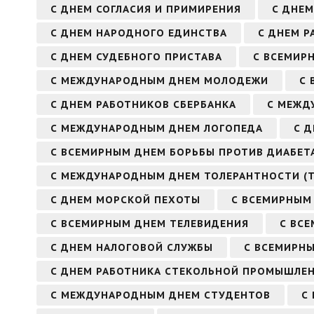
С ДНЕМ СОГЛАСИЯ И ПРИМИРЕНИЯ
С ДНЕМ
С ДНЕМ НАРОДНОГО ЕДИНСТВА
С ДНЕМ Р
С ДНЕМ СУДЕБНОГО ПРИСТАВА
С ВСЕМИР
С МЕЖДУНАРОДНЫМ ДНЕМ МОЛОДЕЖИ
С 
С ДНЕМ РАБОТНИКОВ СБЕРБАНКА
С МЕЖД
С МЕЖДУНАРОДНЫМ ДНЕМ ЛОГОПЕДА
С 
С ВСЕМИРНЫМ ДНЕМ БОРЬБЫ ПРОТИВ ДИАБЕТ
С МЕЖДУНАРОДНЫМ ДНЕМ ТОЛЕРАНТНОСТИ (
С ДНЕМ МОРСКОЙ ПЕХОТЫ
С ВСЕМИРНЫМ
С ВСЕМИРНЫМ ДНЕМ ТЕЛЕВИДЕНИЯ
С ВС
С ДНЕМ НАЛОГОВОЙ СЛУЖБЫ
С ВСЕМИРНЫ
С ДНЕМ РАБОТНИКА СТЕКОЛЬНОЙ ПРОМЫШЛЕ
С МЕЖДУНАРОДНЫМ ДНЕМ СТУДЕНТОВ
С