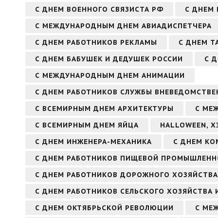
С ДНЕМ ВОЕННОГО СВЯЗИСТА РФ
С ДНЕМ
С МЕЖДУНАРОДНЫМ ДНЕМ АВИАДИСПЕТЧЕРА
С ДНЕМ РАБОТНИКОВ РЕКЛАМЫ
С ДНЕМ Т
С ДНЕМ БАБУШЕК И ДЕДУШЕК РОССИИ
С 
С МЕЖДУНАРОДНЫМ ДНЕМ АНИМАЦИИ
С ДНЕМ РАБОТНИКОВ СЛУЖБЫ ВНЕВЕДОМСТВЕ
С ВСЕМИРНЫМ ДНЕМ АРХИТЕКТУРЫ
С МЕ
С ВСЕМИРНЫМ ДНЕМ ЯЙЦА
HALLOWEEN, Х
С ДНЕМ ИНЖЕНЕРА-МЕХАНИКА
С ДНЕМ К
С ДНЕМ РАБОТНИКОВ ПИЩЕВОЙ ПРОМЫШЛЕН
С ДНЕМ РАБОТНИКОВ ДОРОЖНОГО ХОЗЯЙСТВА
С ДНЕМ РАБОТНИКОВ СЕЛЬСКОГО ХОЗЯЙСТВА
С ДНЕМ ОКТЯБРЬСКОЙ РЕВОЛЮЦИИ
С МЕ