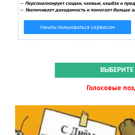
—
Персонализирует скидки, чаевые, кэшбэк и пре
—
Увеличивает доходимость и помогает больше з
Начать пользоваться сервисом
ВЫБЕРИТЕ
Голосовые по