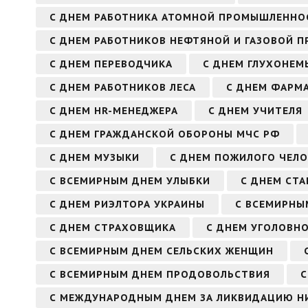
С ДНЕМ РАБОТНИКА АТОМНОЙ ПРОМЫШЛЕННО
С ДНЕМ РАБОТНИКОВ НЕФТЯНОЙ И ГАЗОВОЙ
С ДНЕМ ПЕРЕВОДЧИКА
С ДНЕМ ГЛУХОНЕМ
С ДНЕМ РАБОТНИКОВ ЛЕСА
С ДНЕМ ФАРМ
С ДНЕМ HR-МЕНЕДЖЕРА
С ДНЕМ УЧИТЕЛЯ
С ДНЕМ ГРАЖДАНСКОЙ ОБОРОНЫ МЧС РФ
С ДНЕМ МУЗЫКИ
С ДНЕМ ПОЖИЛОГО ЧЕЛО
С ВСЕМИРНЫМ ДНЕМ УЛЫБКИ
С ДНЕМ СТ
С ДНЕМ РИЭЛТОРА УКРАИНЫ
С ВСЕМИРНЫ
С ДНЕМ СТРАХОВЩИКА
С ДНЕМ УГОЛОВН
С ВСЕМИРНЫМ ДНЕМ СЕЛЬСКИХ ЖЕНЩИН
С ВСЕМИРНЫМ ДНЕМ ПРОДОВОЛЬСТВИЯ
С
С МЕЖДУНАРОДНЫМ ДНЕМ ЗА ЛИКВИДАЦИЮ 