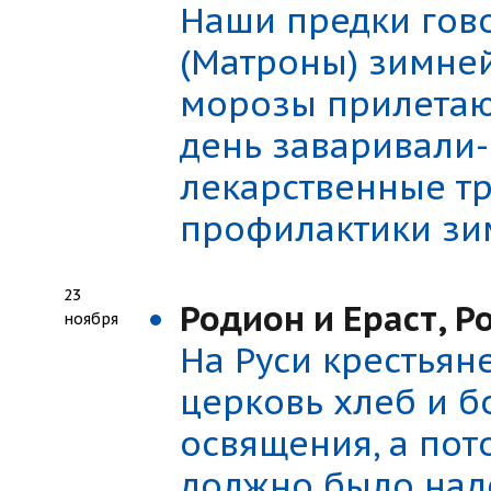
Наши предки гово
(Матроны) зимней
морозы прилетают
день заваривали
лекарственные тр
профилактики зи
23
Родион и Ераст, 
ноября
На Руси крестьян
церковь хлеб и б
освящения, а пот
должно было над