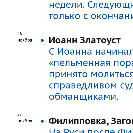
недели. Следующ
только с окончан
26
Иоанн Златоуст
ноября
С Иоанна начинал
«пельменная пора
принято молиться
справедливом су
обманщиками.
27
Филипповка, Заго
ноября
На Руси после Фи