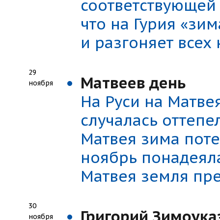
соответствующей 
что на Гурия «зи
и разгоняет всех 
29
Матвеев день
ноября
На Руси на Матвея
случалась оттепе
Матвея зима поте
ноябрь понадеяла
Матвея земля пре
30
Григорий Зимоука
ноября