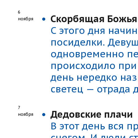
6
Скорбящая Божья 
ноября
С этого дня начи
посиделки. Девуш
одновременно пел
происходило при 
день нередко наз
светец — отрада 
7
Дедовские плачи
ноября
В этот день вся 
снегом. И люди с