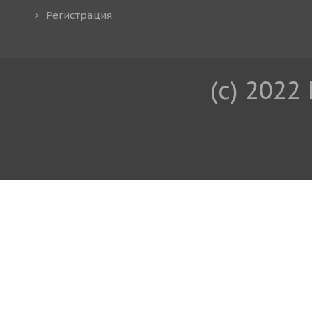
Регистрация
(c) 2022 