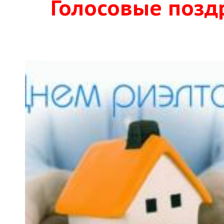
Голосовые позд