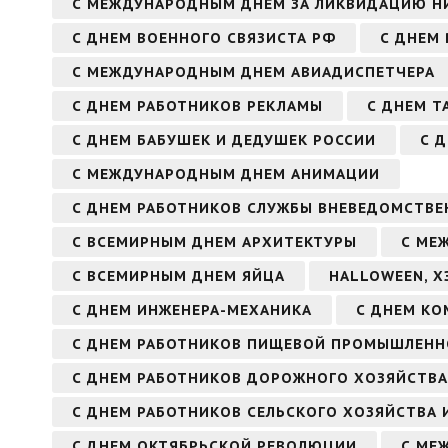
С МЕЖДУНАРОДНЫМ ДНЕМ ЗА ЛИКВИДАЦИЮ 
С ДНЕМ ВОЕННОГО СВЯЗИСТА РФ
С ДНЕМ
С МЕЖДУНАРОДНЫМ ДНЕМ АВИАДИСПЕТЧЕРА
С ДНЕМ РАБОТНИКОВ РЕКЛАМЫ
С ДНЕМ Т
С ДНЕМ БАБУШЕК И ДЕДУШЕК РОССИИ
С 
С МЕЖДУНАРОДНЫМ ДНЕМ АНИМАЦИИ
С ДНЕМ РАБОТНИКОВ СЛУЖБЫ ВНЕВЕДОМСТВЕ
С ВСЕМИРНЫМ ДНЕМ АРХИТЕКТУРЫ
С МЕ
С ВСЕМИРНЫМ ДНЕМ ЯЙЦА
HALLOWEEN, Х
С ДНЕМ ИНЖЕНЕРА-МЕХАНИКА
С ДНЕМ К
С ДНЕМ РАБОТНИКОВ ПИЩЕВОЙ ПРОМЫШЛЕН
С ДНЕМ РАБОТНИКОВ ДОРОЖНОГО ХОЗЯЙСТВА
С ДНЕМ РАБОТНИКОВ СЕЛЬСКОГО ХОЗЯЙСТВА
С ДНЕМ ОКТЯБРЬСКОЙ РЕВОЛЮЦИИ
С МЕ