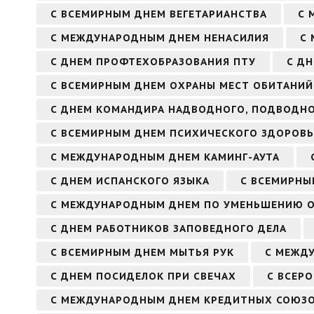
С ВСЕМИРНЫМ ДНЕМ ВЕГЕТАРИАНСТВА
С 
С МЕЖДУНАРОДНЫМ ДНЕМ НЕНАСИЛИЯ
С
С ДНЕМ ПРОФТЕХОБРАЗОВАНИЯ ПТУ
С Д
С ВСЕМИРНЫМ ДНЕМ ОХРАНЫ МЕСТ ОБИТАНИЙ
С ДНЕМ КОМАНДИРА НАДВОДНОГО, ПОДВОДНО
С ВСЕМИРНЫМ ДНЕМ ПСИХИЧЕСКОГО ЗДОРОВЬ
С МЕЖДУНАРОДНЫМ ДНЕМ КАМИНГ-АУТА
С ДНЕМ ИСПАНСКОГО ЯЗЫКА
С ВСЕМИРНЫ
С МЕЖДУНАРОДНЫМ ДНЕМ ПО УМЕНЬШЕНИЮ О
С ДНЕМ РАБОТНИКОВ ЗАПОВЕДНОГО ДЕЛА
С ВСЕМИРНЫМ ДНЕМ МЫТЬЯ РУК
С МЕЖД
С ДНЕМ ПОСИДЕЛОК ПРИ СВЕЧАХ
С ВСЕР
С МЕЖДУНАРОДНЫМ ДНЕМ КРЕДИТНЫХ СОЮЗ