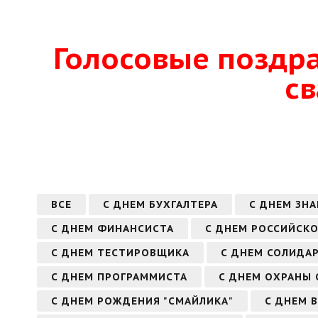
Голосовые поздр
с
ВСЕ
С ДНЕМ БУХГАЛТЕРА
С ДНЕМ ЗНА
С ДНЕМ ФИНАНСИСТА
С ДНЕМ РОССИЙСКО
С ДНЕМ ТЕСТИРОВЩИКА
С ДНЕМ СОЛИДА
С ДНЕМ ПРОГРАММИСТА
С ДНЕМ ОХРАНЫ
С ДНЕМ РОЖДЕНИЯ "СМАЙЛИКА"
С ДНЕМ 