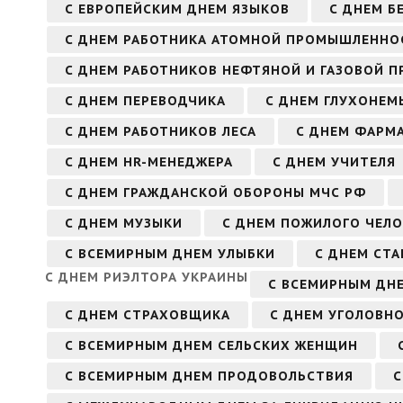
С ЕВРОПЕЙСКИМ ДНЕМ ЯЗЫКОВ
С ДНЕМ Б
С ДНЕМ РАБОТНИКА АТОМНОЙ ПРОМЫШЛЕННО
С ДНЕМ РАБОТНИКОВ НЕФТЯНОЙ И ГАЗОВОЙ
С ДНЕМ ПЕРЕВОДЧИКА
С ДНЕМ ГЛУХОНЕМ
С ДНЕМ РАБОТНИКОВ ЛЕСА
С ДНЕМ ФАРМ
С ДНЕМ HR-МЕНЕДЖЕРА
С ДНЕМ УЧИТЕЛЯ
С ДНЕМ ГРАЖДАНСКОЙ ОБОРОНЫ МЧС РФ
С ДНЕМ МУЗЫКИ
С ДНЕМ ПОЖИЛОГО ЧЕЛО
С ВСЕМИРНЫМ ДНЕМ УЛЫБКИ
С ДНЕМ СТ
С ДНЕМ РИЭЛТОРА УКРАИНЫ
С ВСЕМИРНЫМ ДН
С ДНЕМ СТРАХОВЩИКА
С ДНЕМ УГОЛОВН
С ВСЕМИРНЫМ ДНЕМ СЕЛЬСКИХ ЖЕНЩИН
С ВСЕМИРНЫМ ДНЕМ ПРОДОВОЛЬСТВИЯ
С