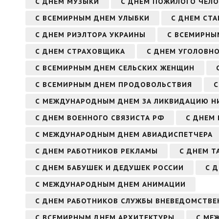
С ДНЕМ МУЗЫКИ
С ДНЕМ ПОЖИЛОГО ЧЕЛО
С ВСЕМИРНЫМ ДНЕМ УЛЫБКИ
С ДНЕМ СТ
С ДНЕМ РИЭЛТОРА УКРАИНЫ
С ВСЕМИРНЫ
С ДНЕМ СТРАХОВЩИКА
С ДНЕМ УГОЛОВН
С ВСЕМИРНЫМ ДНЕМ СЕЛЬСКИХ ЖЕНЩИН
С ВСЕМИРНЫМ ДНЕМ ПРОДОВОЛЬСТВИЯ
С
С МЕЖДУНАРОДНЫМ ДНЕМ ЗА ЛИКВИДАЦИЮ 
С ДНЕМ ВОЕННОГО СВЯЗИСТА РФ
С ДНЕМ
С МЕЖДУНАРОДНЫМ ДНЕМ АВИАДИСПЕТЧЕРА
С ДНЕМ РАБОТНИКОВ РЕКЛАМЫ
С ДНЕМ Т
С ДНЕМ БАБУШЕК И ДЕДУШЕК РОССИИ
С 
С МЕЖДУНАРОДНЫМ ДНЕМ АНИМАЦИИ
С ДНЕМ РАБОТНИКОВ СЛУЖБЫ ВНЕВЕДОМСТВЕ
С ВСЕМИРНЫМ ДНЕМ АРХИТЕКТУРЫ
С МЕ