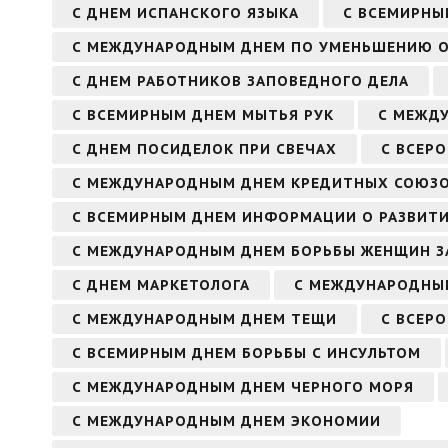
С ДНЕМ ИСПАНСКОГО ЯЗЫКА
С ВСЕМИРНЫ
С МЕЖДУНАРОДНЫМ ДНЕМ ПО УМЕНЬШЕНИЮ О
С ДНЕМ РАБОТНИКОВ ЗАПОВЕДНОГО ДЕЛА
С ВСЕМИРНЫМ ДНЕМ МЫТЬЯ РУК
С МЕЖД
С ДНЕМ ПОСИДЕЛОК ПРИ СВЕЧАХ
С ВСЕР
С МЕЖДУНАРОДНЫМ ДНЕМ КРЕДИТНЫХ СОЮЗ
С ВСЕМИРНЫМ ДНЕМ ИНФОРМАЦИИ О РАЗВИТ
С МЕЖДУНАРОДНЫМ ДНЕМ БОРЬБЫ ЖЕНЩИН З
С ДНЕМ МАРКЕТОЛОГА
С МЕЖДУНАРОДНЫМ
С МЕЖДУНАРОДНЫМ ДНЕМ ТЕЩИ
С ВСЕР
С ВСЕМИРНЫМ ДНЕМ БОРЬБЫ С ИНСУЛЬТОМ
С МЕЖДУНАРОДНЫМ ДНЕМ ЧЕРНОГО МОРЯ
С МЕЖДУНАРОДНЫМ ДНЕМ ЭКОНОМИИ