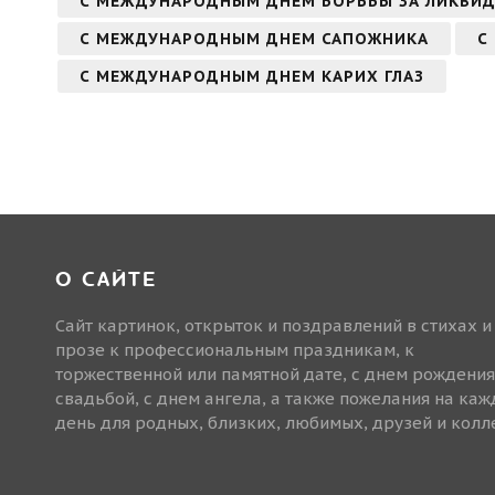
С МЕЖДУНАРОДНЫМ ДНЕМ БОРЬБЫ ЗА ЛИКВИ
С МЕЖДУНАРОДНЫМ ДНЕМ САПОЖНИКА
С
С МЕЖДУНАРОДНЫМ ДНЕМ КАРИХ ГЛАЗ
О САЙТЕ
Сайт картинок, открыток и поздравлений в стихах и
прозе к профессиональным праздникам, к
торжественной или памятной дате, с днем рождения
свадьбой, с днем ангела, а также пожелания на ка
день для родных, близких, любимых, друзей и колле