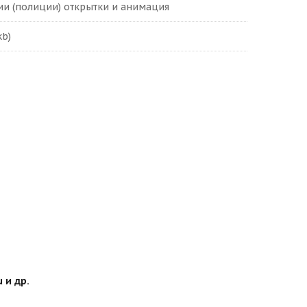
и (полиции) открытки и анимация
kb)
 и др.