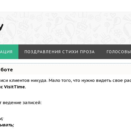
У
МАЦИЯ
ПОЗДРАВЛЕНИЯ СТИХИ ПРОЗА
ГОЛОСОВЫ
-боте
аписи клиентов никуда. Мало того, что нужно видеть свое р
с VisitTime.
т ведение записей:
ы;
ывать;