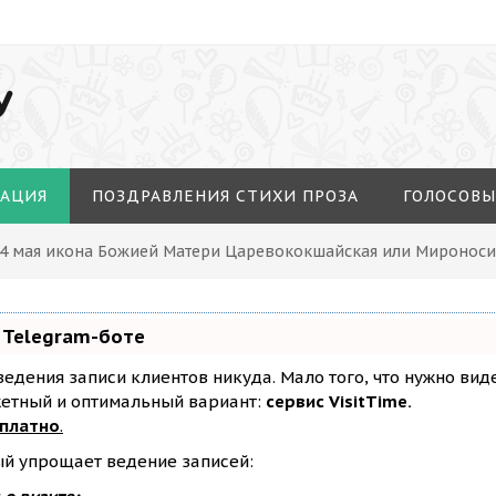
У
МАЦИЯ
ПОЗДРАВЛЕНИЯ СТИХИ ПРОЗА
ГОЛОСОВЫ
14 мая икона Божией Матери Царевококшайская или Миронос
 Telegram-боте
з ведения записи клиентов никуда. Мало того, что нужно ви
жетный и оптимальный вариант:
сервис VisitTime.
сплатно
.
ый упрощает ведение записей: