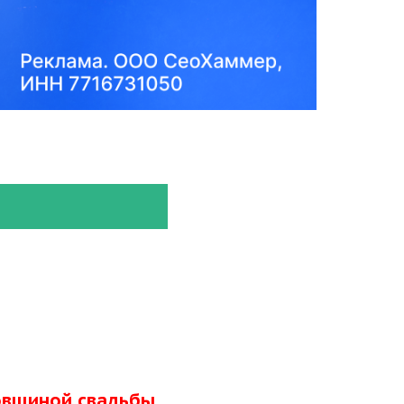
довщиной свадьбы