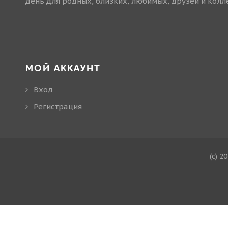
день для родных, близких, любимых, друзей и колле
МОЙ АККАУНТ
Вход
Регистрация
(c) 2