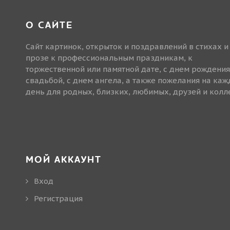
О САЙТЕ
Сайт картинок, открыток и поздравлений в стихах и
прозе к профессиональным праздникам, к
торжественной или памятной дате, с днем рождения
свадьбой, с днем ангела, а также пожелания на ка
день для родных, близких, любимых, друзей и колле
МОЙ АККАУНТ
Вход
Регистрация