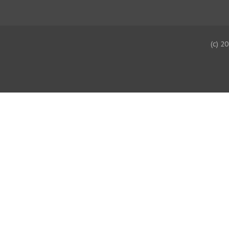
(c) 2