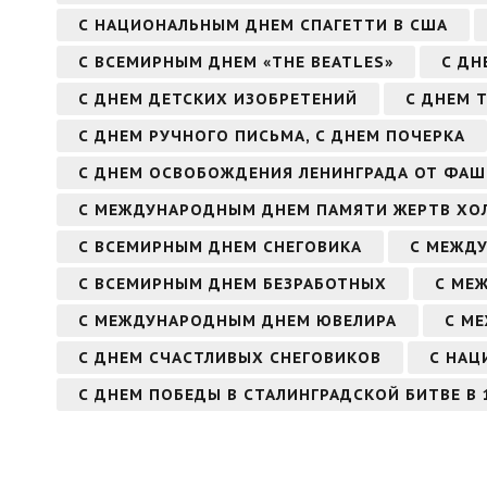
С НАЦИОНАЛЬНЫМ ДНЕМ СПАГЕТТИ В США
С ВСЕМИРНЫМ ДНЕМ «THE BEATLES»
С ДН
С ДНЕМ ДЕТСКИХ ИЗОБРЕТЕНИЙ
С ДНЕМ 
С ДНЕМ РУЧНОГО ПИСЬМА, С ДНЕМ ПОЧЕРКА
С ДНЕМ ОСВОБОЖДЕНИЯ ЛЕНИНГРАДА ОТ ФАШ
С МЕЖДУНАРОДНЫМ ДНЕМ ПАМЯТИ ЖЕРТВ ХО
С ВСЕМИРНЫМ ДНЕМ СНЕГОВИКА
С МЕЖД
С ВСЕМИРНЫМ ДНЕМ БЕЗРАБОТНЫХ
С МЕ
С МЕЖДУНАРОДНЫМ ДНЕМ ЮВЕЛИРА
С М
С ДНЕМ СЧАСТЛИВЫХ СНЕГОВИКОВ
С НАЦ
С ДНЕМ ПОБЕДЫ В СТАЛИНГРАДСКОЙ БИТВЕ В 