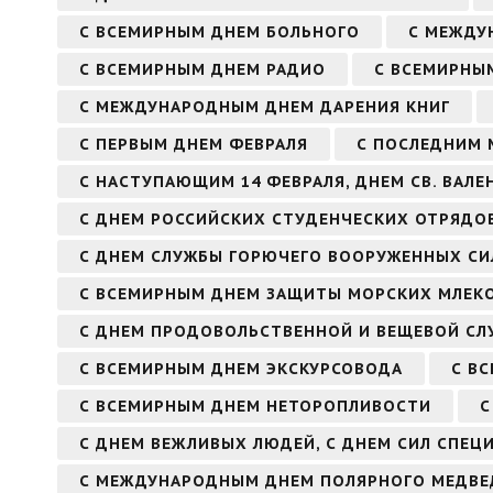
С ВСЕМИРНЫМ ДНЕМ БОЛЬНОГО
С МЕЖДУ
С ВСЕМИРНЫМ ДНЕМ РАДИО
С ВСЕМИРНЫ
С МЕЖДУНАРОДНЫМ ДНЕМ ДАРЕНИЯ КНИГ
С ПЕРВЫМ ДНЕМ ФЕВРАЛЯ
С ПОСЛЕДНИМ 
С НАСТУПАЮЩИМ 14 ФЕВРАЛЯ, ДНЕМ СВ. ВАЛ
С ДНЕМ РОССИЙСКИХ СТУДЕНЧЕСКИХ ОТРЯДО
С ДНЕМ СЛУЖБЫ ГОРЮЧЕГО ВООРУЖЕННЫХ СИ
С ВСЕМИРНЫМ ДНЕМ ЗАЩИТЫ МОРСКИХ МЛЕК
С ДНЕМ ПРОДОВОЛЬСТВЕННОЙ И ВЕЩЕВОЙ СЛ
С ВСЕМИРНЫМ ДНЕМ ЭКСКУРСОВОДА
С В
С ВСЕМИРНЫМ ДНЕМ НЕТОРОПЛИВОСТИ
С
С ДНЕМ ВЕЖЛИВЫХ ЛЮДЕЙ, С ДНЕМ СИЛ СПЕЦ
С МЕЖДУНАРОДНЫМ ДНЕМ ПОЛЯРНОГО МЕДВЕ