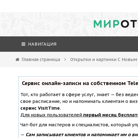
МИР
ОТ
НАВИГАЦИЯ
Главная страница
Открытки и картинки С Новым
Сервис онлайн-записи на собственном Tel
Тот, кто работает в сфере услуг, знает — без вед
свое расписание, но и напоминать клиентам о ви
сервис VisitTime.
Для новых пользователей
первый месяц бесплат
Чат-бот для мастеров и специалистов, который у
—
Сам записывает клиентов и напоминает им о ви