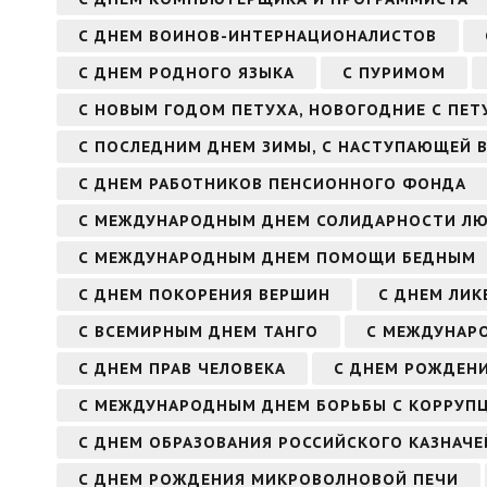
С ДНЕМ ВОИНОВ-ИНТЕРНАЦИОНАЛИСТОВ
С ДНЕМ РОДНОГО ЯЗЫКА
С ПУРИМОМ
С НОВЫМ ГОДОМ ПЕТУХА, НОВОГОДНИЕ С ПЕ
С ПОСЛЕДНИМ ДНЕМ ЗИМЫ, С НАСТУПАЮЩЕЙ 
С ДНЕМ РАБОТНИКОВ ПЕНСИОННОГО ФОНДА
С МЕЖДУНАРОДНЫМ ДНЕМ СОЛИДАРНОСТИ Л
С МЕЖДУНАРОДНЫМ ДНЕМ ПОМОЩИ БЕДНЫМ
С ДНЕМ ПОКОРЕНИЯ ВЕРШИН
С ДНЕМ ЛИК
С ВСЕМИРНЫМ ДНЕМ ТАНГО
С МЕЖДУНАР
С ДНЕМ ПРАВ ЧЕЛОВЕКА
С ДНЕМ РОЖДЕН
С МЕЖДУНАРОДНЫМ ДНЕМ БОРЬБЫ С КОРРУП
С ДНЕМ ОБРАЗОВАНИЯ РОССИЙСКОГО КАЗНАЧЕ
С ДНЕМ РОЖДЕНИЯ МИКРОВОЛНОВОЙ ПЕЧИ