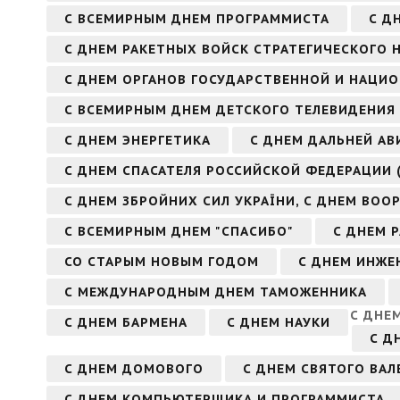
С ВСЕМИРНЫМ ДНЕМ ПРОГРАММИСТА
С Д
С ДНЕМ РАКЕТНЫХ ВОЙСК СТРАТЕГИЧЕСКОГО Н
С ДНЕМ ОРГАНОВ ГОСУДАРСТВЕННОЙ И НАЦИО
С ВСЕМИРНЫМ ДНЕМ ДЕТСКОГО ТЕЛЕВИДЕНИЯ
С ДНЕМ ЭНЕРГЕТИКА
С ДНЕМ ДАЛЬНЕЙ АВ
С ДНЕМ СПАСАТЕЛЯ РОССИЙСКОЙ ФЕДЕРАЦИИ 
С ДНЕМ ЗБРОЙНИХ СИЛ УКРАЇНИ, С ДНЕМ ВО
С ВСЕМИРНЫМ ДНЕМ "СПАСИБО"
С ДНЕМ 
СО СТАРЫМ НОВЫМ ГОДОМ
С ДНЕМ ИНЖЕ
С МЕЖДУНАРОДНЫМ ДНЕМ ТАМОЖЕННИКА
С ДНЕ
С ДНЕМ БАРМЕНА
С ДНЕМ НАУКИ
С Д
С ДНЕМ ДОМОВОГО
С ДНЕМ СВЯТОГО ВА
С ДНЕМ КОМПЬЮТЕРЩИКА И ПРОГРАММИСТА