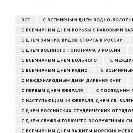
ВСЕ
С ВСЕМИРНЫМ ДНЕМ ВОДНО-БОЛОТН
С ВСЕМИРНЫМ ДНЕМ БОРЬБЫ С РАКОВЫМИ ЗА
С ДНЕМ ЗИМНИХ ВИДОВ СПОРТА В РОССИИ
С ДНЕМ ВОЕННОГО ТОПОГРАФА В РОССИИ
С ВСЕМИРНЫМ ДНЕМ БОЛЬНОГО
С МЕЖДУ
С ВСЕМИРНЫМ ДНЕМ РАДИО
С ВСЕМИРНЫ
С МЕЖДУНАРОДНЫМ ДНЕМ ДАРЕНИЯ КНИГ
С ПЕРВЫМ ДНЕМ ФЕВРАЛЯ
С ПОСЛЕДНИМ 
С НАСТУПАЮЩИМ 14 ФЕВРАЛЯ, ДНЕМ СВ. ВАЛ
С ДНЕМ РОССИЙСКИХ СТУДЕНЧЕСКИХ ОТРЯДО
С ДНЕМ СЛУЖБЫ ГОРЮЧЕГО ВООРУЖЕННЫХ СИ
С ВСЕМИРНЫМ ДНЕМ ЗАЩИТЫ МОРСКИХ МЛЕК