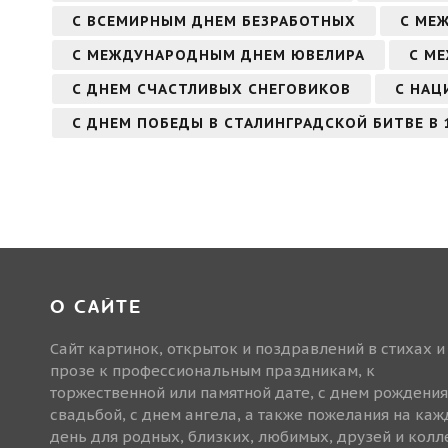
С ВСЕМИРНЫМ ДНЕМ БЕЗРАБОТНЫХ
С МЕ
С МЕЖДУНАРОДНЫМ ДНЕМ ЮВЕЛИРА
С М
С ДНЕМ СЧАСТЛИВЫХ СНЕГОВИКОВ
С НАЦ
С ДНЕМ ПОБЕДЫ В СТАЛИНГРАДСКОЙ БИТВЕ В 
О САЙТЕ
Сайт картинок, открыток и поздравлений в стихах и
прозе к профессиональным праздникам, к
торжественной или памятной дате, с днем рождения
свадьбой, с днем ангела, а также пожелания на ка
день для родных, близких, любимых, друзей и колле