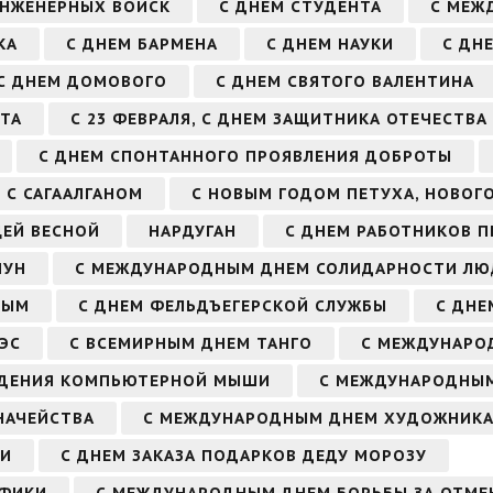
ИНЖЕНЕРНЫХ ВОЙСК
С ДНЕМ СТУДЕНТА
С МЕЖ
КА
С ДНЕМ БАРМЕНА
С ДНЕМ НАУКИ
С ДН
С ДНЕМ ДОМОВОГО
С ДНЕМ СВЯТОГО ВАЛЕНТИНА
ТА
С 23 ФЕВРАЛЯ, С ДНЕМ ЗАЩИТНИКА ОТЕЧЕСТВА
С ДНЕМ СПОНТАННОГО ПРОЯВЛЕНИЯ ДОБРОТЫ
С САГААЛГАНОМ
С НОВЫМ ГОДОМ ПЕТУХА, НОВОГ
ЩЕЙ ВЕСНОЙ
НАРДУГАН
С ДНЕМ РАБОТНИКОВ 
ЧУН
С МЕЖДУНАРОДНЫМ ДНЕМ СОЛИДАРНОСТИ ЛЮ
НЫМ
С ДНЕМ ФЕЛЬДЪЕГЕРСКОЙ СЛУЖБЫ
С ДНЕ
ЭС
С ВСЕМИРНЫМ ДНЕМ ТАНГО
С МЕЖДУНАРО
ЖДЕНИЯ КОМПЬЮТЕРНОЙ МЫШИ
С МЕЖДУНАРОДНЫМ
НАЧЕЙСТВА
С МЕЖДУНАРОДНЫМ ДНЕМ ХУДОЖНИК
ЧИ
С ДНЕМ ЗАКАЗА ПОДАРКОВ ДЕДУ МОРОЗУ