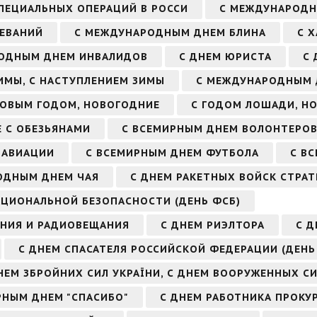
СПЕЦИАЛЬНЫХ ОПЕРАЦИЙ В РОССИ
С МЕЖДУНАРОДН
ЕВАНИЙ
С МЕЖДУНАРОДНЫМ ДНЕМ БЛИНА
С 
ОДНЫМ ДНЕМ ИНВАЛИДОВ
С ДНЕМ ЮРИСТА
С 
ИМЫ, С НАСТУПЛЕНИЕМ ЗИМЫ
С МЕЖДУНАРОДНЫМ 
НОВЫМ ГОДОМ, НОВОГОДНИЕ
С ГОДОМ ЛОШАДИ, Н
 С ОБЕЗЬЯНАМИ
С ВСЕМИРНЫМ ДНЕМ ВОЛОНТЕРО
 АВИАЦИИ
С ВСЕМИРНЫМ ДНЕМ ФУТБОЛА
С В
ОДНЫМ ДНЕМ ЧАЯ
С ДНЕМ РАКЕТНЫХ ВОЙСК СТРАТ
АЦИОНАЛЬНОЙ БЕЗОПАСНОСТИ (ДЕНЬ ФСБ)
ЕНИЯ И РАДИОВЕЩАНИЯ
С ДНЕМ РИЭЛТОРА
С Д
С ДНЕМ СПАСАТЕЛЯ РОССИЙСКОЙ ФЕДЕРАЦИИ (ДЕНЬ
НЕМ ЗБРОЙНИХ СИЛ УКРАЇНИ, С ДНЕМ ВООРУЖЕННЫХ С
РНЫМ ДНЕМ "СПАСИБО"
С ДНЕМ РАБОТНИКА ПРОКУ