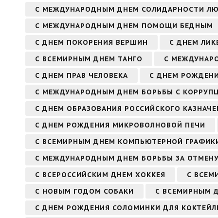
С МЕЖДУНАРОДНЫМ ДНЕМ СОЛИДАРНОСТИ Л
С МЕЖДУНАРОДНЫМ ДНЕМ ПОМОЩИ БЕДНЫМ
С ДНЕМ ПОКОРЕНИЯ ВЕРШИН
С ДНЕМ ЛИК
С ВСЕМИРНЫМ ДНЕМ ТАНГО
С МЕЖДУНАР
С ДНЕМ ПРАВ ЧЕЛОВЕКА
С ДНЕМ РОЖДЕН
С МЕЖДУНАРОДНЫМ ДНЕМ БОРЬБЫ С КОРРУП
С ДНЕМ ОБРАЗОВАНИЯ РОССИЙСКОГО КАЗНАЧЕ
С ДНЕМ РОЖДЕНИЯ МИКРОВОЛНОВОЙ ПЕЧИ
С ВСЕМИРНЫМ ДНЕМ КОМПЬЮТЕРНОЙ ГРАФИК
С МЕЖДУНАРОДНЫМ ДНЕМ БОРЬБЫ ЗА ОТМЕНУ
С ВСЕРОССИЙСКИМ ДНЕМ ХОККЕЯ
С ВСЕМ
С НОВЫМ ГОДОМ СОБАКИ
С ВСЕМИРНЫМ 
С ДНЕМ РОЖДЕНИЯ СОЛОМИНКИ ДЛЯ КОКТЕЙЛ