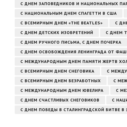
С ДНЕМ ЗАПОВЕДНИКОВ И НАЦИОНАЛЬНЫХ ПА
С НАЦИОНАЛЬНЫМ ДНЕМ СПАГЕТТИ В США
С ВСЕМИРНЫМ ДНЕМ «THE BEATLES»
С ДН
С ДНЕМ ДЕТСКИХ ИЗОБРЕТЕНИЙ
С ДНЕМ 
С ДНЕМ РУЧНОГО ПИСЬМА, С ДНЕМ ПОЧЕРКА
С ДНЕМ ОСВОБОЖДЕНИЯ ЛЕНИНГРАДА ОТ ФАШ
С МЕЖДУНАРОДНЫМ ДНЕМ ПАМЯТИ ЖЕРТВ ХО
С ВСЕМИРНЫМ ДНЕМ СНЕГОВИКА
С МЕЖД
С ВСЕМИРНЫМ ДНЕМ БЕЗРАБОТНЫХ
С МЕ
С МЕЖДУНАРОДНЫМ ДНЕМ ЮВЕЛИРА
С М
С ДНЕМ СЧАСТЛИВЫХ СНЕГОВИКОВ
С НАЦ
С ДНЕМ ПОБЕДЫ В СТАЛИНГРАДСКОЙ БИТВЕ В 