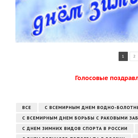
1
2
Голосовые поздрав
ВСЕ
С ВСЕМИРНЫМ ДНЕМ ВОДНО-БОЛОТН
С ВСЕМИРНЫМ ДНЕМ БОРЬБЫ С РАКОВЫМИ ЗА
С ДНЕМ ЗИМНИХ ВИДОВ СПОРТА В РОССИИ