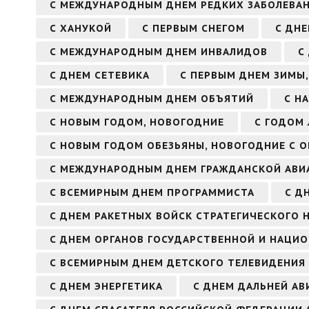
С МЕЖДУНАРОДНЫМ ДНЕМ РЕДКИХ ЗАБОЛЕВА
С ХАНУКОЙ
С ПЕРВЫМ СНЕГОМ
С ДН
С МЕЖДУНАРОДНЫМ ДНЕМ ИНВАЛИДОВ
С
С ДНЕМ СЕТЕВИКА
С ПЕРВЫМ ДНЕМ ЗИМЫ,
С МЕЖДУНАРОДНЫМ ДНЕМ ОБЪЯТИЙ
С Н
С НОВЫМ ГОДОМ, НОВОГОДНИЕ
С ГОДОМ
С НОВЫМ ГОДОМ ОБЕЗЬЯНЫ, НОВОГОДНИЕ С 
С МЕЖДУНАРОДНЫМ ДНЕМ ГРАЖДАНСКОЙ АВИ
С ВСЕМИРНЫМ ДНЕМ ПРОГРАММИСТА
С Д
С ДНЕМ РАКЕТНЫХ ВОЙСК СТРАТЕГИЧЕСКОГО Н
С ДНЕМ ОРГАНОВ ГОСУДАРСТВЕННОЙ И НАЦИО
С ВСЕМИРНЫМ ДНЕМ ДЕТСКОГО ТЕЛЕВИДЕНИЯ
С ДНЕМ ЭНЕРГЕТИКА
С ДНЕМ ДАЛЬНЕЙ АВ