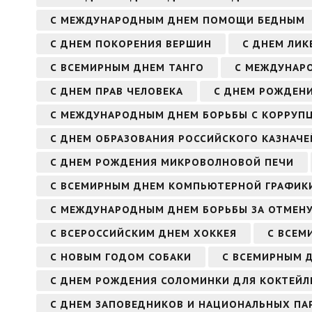
С МЕЖДУНАРОДНЫМ ДНЕМ ПОМОЩИ БЕДНЫМ
С ДНЕМ ПОКОРЕНИЯ ВЕРШИН
С ДНЕМ ЛИК
С ВСЕМИРНЫМ ДНЕМ ТАНГО
С МЕЖДУНАР
С ДНЕМ ПРАВ ЧЕЛОВЕКА
С ДНЕМ РОЖДЕН
С МЕЖДУНАРОДНЫМ ДНЕМ БОРЬБЫ С КОРРУП
С ДНЕМ ОБРАЗОВАНИЯ РОССИЙСКОГО КАЗНАЧЕ
С ДНЕМ РОЖДЕНИЯ МИКРОВОЛНОВОЙ ПЕЧИ
С ВСЕМИРНЫМ ДНЕМ КОМПЬЮТЕРНОЙ ГРАФИК
С МЕЖДУНАРОДНЫМ ДНЕМ БОРЬБЫ ЗА ОТМЕНУ
С ВСЕРОССИЙСКИМ ДНЕМ ХОККЕЯ
С ВСЕМ
С НОВЫМ ГОДОМ СОБАКИ
С ВСЕМИРНЫМ 
С ДНЕМ РОЖДЕНИЯ СОЛОМИНКИ ДЛЯ КОКТЕЙЛ
С ДНЕМ ЗАПОВЕДНИКОВ И НАЦИОНАЛЬНЫХ ПА