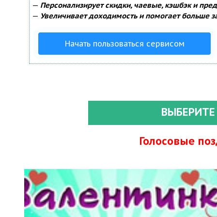
—
Персонализирует скидки, чаевые, кэшбэк и пре
—
Увеличивает доходимость и помогает больше з
Начать пользоваться сервисом
ВЫБЕРИТЕ
Голосовые по