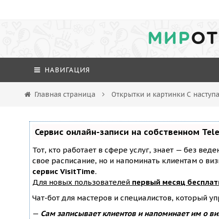
МИР
ОТ
НАВИГАЦИЯ
Главная страница
Открытки и картинки С наступ
Сервис онлайн-записи на собственном Tel
Тот, кто работает в сфере услуг, знает — без вед
свое расписание, но и напоминать клиентам о ви
сервис VisitTime.
Для новых пользователей
первый месяц бесплат
Чат-бот для мастеров и специалистов, который у
—
Сам записывает клиентов и напоминает им о ви