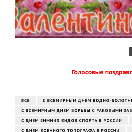
Голосовые поздрав
ВСЕ
С ВСЕМИРНЫМ ДНЕМ ВОДНО-БОЛОТН
С ВСЕМИРНЫМ ДНЕМ БОРЬБЫ С РАКОВЫМИ ЗА
С ДНЕМ ЗИМНИХ ВИДОВ СПОРТА В РОССИИ
С ДНЕМ ВОЕННОГО ТОПОГРАФА В РОССИИ