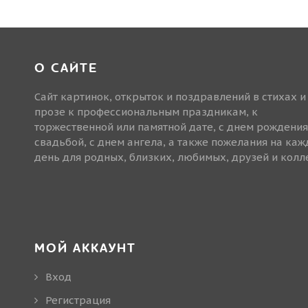
О САЙТЕ
Сайт картинок, открыток и поздравлений в стихах и
прозе к профессиональным праздникам, к
торжественной или памятной дате, с днем рождения
свадьбой, с днем ангела, а также пожелания на ка
день для родных, близких, любимых, друзей и колле
МОЙ АККАУНТ
Вход
Регистрация