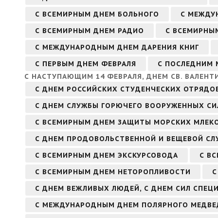
С ВСЕМИРНЫМ ДНЕМ БОЛЬНОГО
С МЕЖДУ
С ВСЕМИРНЫМ ДНЕМ РАДИО
С ВСЕМИРНЫ
С МЕЖДУНАРОДНЫМ ДНЕМ ДАРЕНИЯ КНИГ
С ПЕРВЫМ ДНЕМ ФЕВРАЛЯ
С ПОСЛЕДНИМ 
С НАСТУПАЮЩИМ 14 ФЕВРАЛЯ, ДНЕМ СВ. ВАЛЕНТ
С ДНЕМ РОССИЙСКИХ СТУДЕНЧЕСКИХ ОТРЯДО
С ДНЕМ СЛУЖБЫ ГОРЮЧЕГО ВООРУЖЕННЫХ СИ
С ВСЕМИРНЫМ ДНЕМ ЗАЩИТЫ МОРСКИХ МЛЕК
С ДНЕМ ПРОДОВОЛЬСТВЕННОЙ И ВЕЩЕВОЙ СЛ
С ВСЕМИРНЫМ ДНЕМ ЭКСКУРСОВОДА
С В
С ВСЕМИРНЫМ ДНЕМ НЕТОРОПЛИВОСТИ
С
С ДНЕМ ВЕЖЛИВЫХ ЛЮДЕЙ, С ДНЕМ СИЛ СПЕЦ
С МЕЖДУНАРОДНЫМ ДНЕМ ПОЛЯРНОГО МЕДВЕ