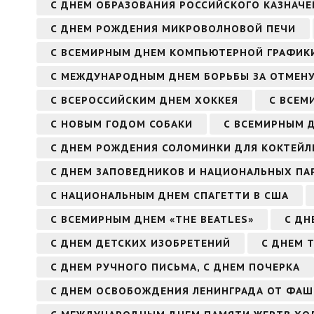
С ДНЕМ ОБРАЗОВАНИЯ РОССИЙСКОГО КАЗНАЧЕ
С ДНЕМ РОЖДЕНИЯ МИКРОВОЛНОВОЙ ПЕЧИ
С ВСЕМИРНЫМ ДНЕМ КОМПЬЮТЕРНОЙ ГРАФИК
С МЕЖДУНАРОДНЫМ ДНЕМ БОРЬБЫ ЗА ОТМЕНУ
С ВСЕРОССИЙСКИМ ДНЕМ ХОККЕЯ
С ВСЕМ
С НОВЫМ ГОДОМ СОБАКИ
С ВСЕМИРНЫМ 
С ДНЕМ РОЖДЕНИЯ СОЛОМИНКИ ДЛЯ КОКТЕЙЛ
С ДНЕМ ЗАПОВЕДНИКОВ И НАЦИОНАЛЬНЫХ ПА
С НАЦИОНАЛЬНЫМ ДНЕМ СПАГЕТТИ В США
С ВСЕМИРНЫМ ДНЕМ «THE BEATLES»
С ДН
С ДНЕМ ДЕТСКИХ ИЗОБРЕТЕНИЙ
С ДНЕМ 
С ДНЕМ РУЧНОГО ПИСЬМА, С ДНЕМ ПОЧЕРКА
С ДНЕМ ОСВОБОЖДЕНИЯ ЛЕНИНГРАДА ОТ ФАШ