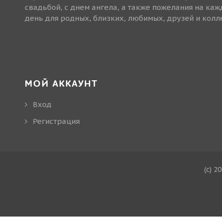
свадьбой, с днем ангела, а также пожелания на ка
день для родных, близких, любимых, друзей и колле
МОЙ АККАУНТ
Вход
Регистрация
(c) 2