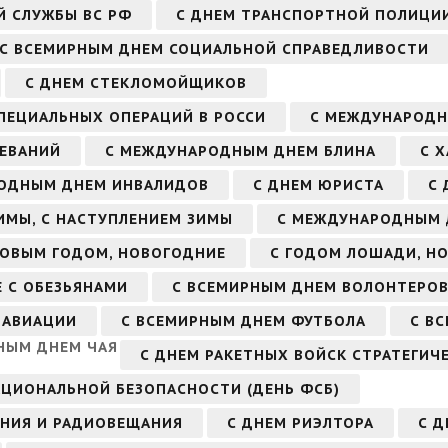
Й СЛУЖБЫ ВС РФ
С ДНЕМ ТРАНСПОРТНОЙ ПОЛИЦИ
С ВСЕМИРНЫМ ДНЕМ СОЦИАЛЬНОЙ СПРАВЕДЛИВОСТИ
С ДНЕМ СТЕКЛОМОЙЩИКОВ
СПЕЦИАЛЬНЫХ ОПЕРАЦИЙ В РОССИ
С МЕЖДУНАРОДН
ЕВАНИЙ
С МЕЖДУНАРОДНЫМ ДНЕМ БЛИНА
С 
ОДНЫМ ДНЕМ ИНВАЛИДОВ
С ДНЕМ ЮРИСТА
С 
ИМЫ, С НАСТУПЛЕНИЕМ ЗИМЫ
С МЕЖДУНАРОДНЫМ 
НОВЫМ ГОДОМ, НОВОГОДНИЕ
С ГОДОМ ЛОШАДИ, Н
 С ОБЕЗЬЯНАМИ
С ВСЕМИРНЫМ ДНЕМ ВОЛОНТЕРО
 АВИАЦИИ
С ВСЕМИРНЫМ ДНЕМ ФУТБОЛА
С В
НЫМ ДНЕМ ЧАЯ
С ДНЕМ РАКЕТНЫХ ВОЙСК СТРАТЕГИЧЕ
АЦИОНАЛЬНОЙ БЕЗОПАСНОСТИ (ДЕНЬ ФСБ)
ЕНИЯ И РАДИОВЕЩАНИЯ
С ДНЕМ РИЭЛТОРА
С Д