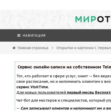
МИР
ОТ
НАВИГАЦИЯ
Главная страница
Открытки и картинки С первы
Сервис онлайн-записи на собственном Tel
Тот, кто работает в сфере услуг, знает — без вед
свое расписание, но и напоминать клиентам о ви
сервис VisitTime.
Для новых пользователей
первый месяц бесплат
Чат-бот для мастеров и специалистов, который у
—
Сам записывает клиентов и напоминает им о ви