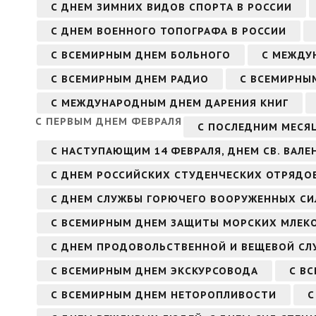
С ДНЕМ ЗИМНИХ ВИДОВ СПОРТА В РОССИИ
С ДНЕМ ВОЕННОГО ТОПОГРАФА В РОССИИ
С ВСЕМИРНЫМ ДНЕМ БОЛЬНОГО
С МЕЖДУ
С ВСЕМИРНЫМ ДНЕМ РАДИО
С ВСЕМИРНЫ
С МЕЖДУНАРОДНЫМ ДНЕМ ДАРЕНИЯ КНИГ
С ПЕРВЫМ ДНЕМ ФЕВРАЛЯ
С ПОСЛЕДНИМ МЕСЯ
С НАСТУПАЮЩИМ 14 ФЕВРАЛЯ, ДНЕМ СВ. ВАЛ
С ДНЕМ РОССИЙСКИХ СТУДЕНЧЕСКИХ ОТРЯДО
С ДНЕМ СЛУЖБЫ ГОРЮЧЕГО ВООРУЖЕННЫХ СИ
С ВСЕМИРНЫМ ДНЕМ ЗАЩИТЫ МОРСКИХ МЛЕК
С ДНЕМ ПРОДОВОЛЬСТВЕННОЙ И ВЕЩЕВОЙ СЛ
С ВСЕМИРНЫМ ДНЕМ ЭКСКУРСОВОДА
С В
С ВСЕМИРНЫМ ДНЕМ НЕТОРОПЛИВОСТИ
С