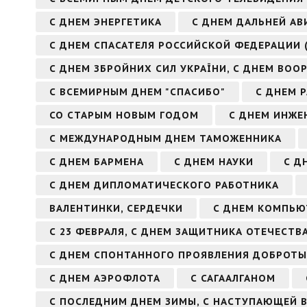
С ДНЕМ ЭНЕРГЕТИКА
С ДНЕМ ДАЛЬНЕЙ АВ
С ДНЕМ СПАСАТЕЛЯ РОССИЙСКОЙ ФЕДЕРАЦИИ 
С ДНЕМ ЗБРОЙНИХ СИЛ УКРАЇНИ, С ДНЕМ ВО
С ВСЕМИРНЫМ ДНЕМ "СПАСИБО"
С ДНЕМ 
СО СТАРЫМ НОВЫМ ГОДОМ
С ДНЕМ ИНЖЕ
С МЕЖДУНАРОДНЫМ ДНЕМ ТАМОЖЕННИКА
С ДНЕМ БАРМЕНА
С ДНЕМ НАУКИ
С Д
С ДНЕМ ДИПЛОМАТИЧЕСКОГО РАБОТНИКА
ВАЛЕНТИНКИ, СЕРДЕЧКИ
С ДНЕМ КОМПЬЮ
С 23 ФЕВРАЛЯ, С ДНЕМ ЗАЩИТНИКА ОТЕЧЕСТВ
С ДНЕМ СПОНТАННОГО ПРОЯВЛЕНИЯ ДОБРОТЫ
С ДНЕМ АЭРОФЛОТА
С САГААЛГАНОМ
С ПОСЛЕДНИМ ДНЕМ ЗИМЫ, С НАСТУПАЮЩЕЙ 