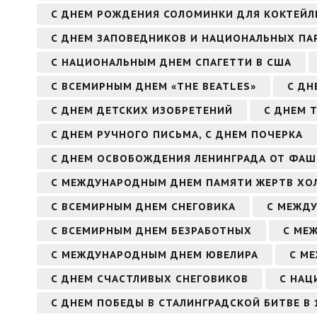
С ДНЕМ РОЖДЕНИЯ СОЛОМИНКИ ДЛЯ КОКТЕЙЛ
С ДНЕМ ЗАПОВЕДНИКОВ И НАЦИОНАЛЬНЫХ ПА
С НАЦИОНАЛЬНЫМ ДНЕМ СПАГЕТТИ В США
С ВСЕМИРНЫМ ДНЕМ «THE BEATLES»
С ДН
С ДНЕМ ДЕТСКИХ ИЗОБРЕТЕНИЙ
С ДНЕМ 
С ДНЕМ РУЧНОГО ПИСЬМА, С ДНЕМ ПОЧЕРКА
С ДНЕМ ОСВОБОЖДЕНИЯ ЛЕНИНГРАДА ОТ ФАШ
С МЕЖДУНАРОДНЫМ ДНЕМ ПАМЯТИ ЖЕРТВ ХО
С ВСЕМИРНЫМ ДНЕМ СНЕГОВИКА
С МЕЖД
С ВСЕМИРНЫМ ДНЕМ БЕЗРАБОТНЫХ
С МЕ
С МЕЖДУНАРОДНЫМ ДНЕМ ЮВЕЛИРА
С М
С ДНЕМ СЧАСТЛИВЫХ СНЕГОВИКОВ
С НАЦ
С ДНЕМ ПОБЕДЫ В СТАЛИНГРАДСКОЙ БИТВЕ В 