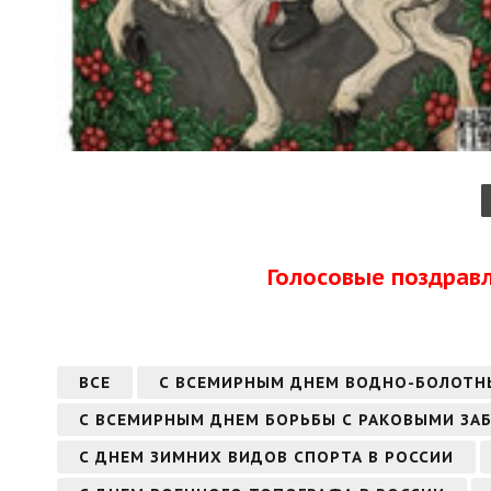
Голосовые поздрав
ВСЕ
С ВСЕМИРНЫМ ДНЕМ ВОДНО-БОЛОТН
С ВСЕМИРНЫМ ДНЕМ БОРЬБЫ С РАКОВЫМИ ЗА
С ДНЕМ ЗИМНИХ ВИДОВ СПОРТА В РОССИИ