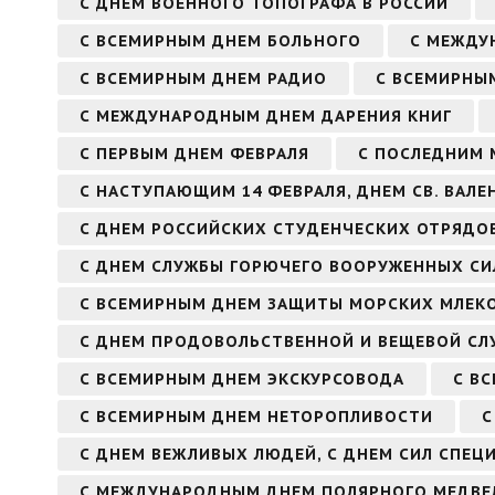
С ДНЕМ ВОЕННОГО ТОПОГРАФА В РОССИИ
С ВСЕМИРНЫМ ДНЕМ БОЛЬНОГО
С МЕЖДУ
С ВСЕМИРНЫМ ДНЕМ РАДИО
С ВСЕМИРНЫ
С МЕЖДУНАРОДНЫМ ДНЕМ ДАРЕНИЯ КНИГ
С ПЕРВЫМ ДНЕМ ФЕВРАЛЯ
С ПОСЛЕДНИМ 
С НАСТУПАЮЩИМ 14 ФЕВРАЛЯ, ДНЕМ СВ. ВАЛ
С ДНЕМ РОССИЙСКИХ СТУДЕНЧЕСКИХ ОТРЯДО
С ДНЕМ СЛУЖБЫ ГОРЮЧЕГО ВООРУЖЕННЫХ СИ
С ВСЕМИРНЫМ ДНЕМ ЗАЩИТЫ МОРСКИХ МЛЕК
С ДНЕМ ПРОДОВОЛЬСТВЕННОЙ И ВЕЩЕВОЙ СЛ
С ВСЕМИРНЫМ ДНЕМ ЭКСКУРСОВОДА
С В
С ВСЕМИРНЫМ ДНЕМ НЕТОРОПЛИВОСТИ
С
С ДНЕМ ВЕЖЛИВЫХ ЛЮДЕЙ, С ДНЕМ СИЛ СПЕЦ
С МЕЖДУНАРОДНЫМ ДНЕМ ПОЛЯРНОГО МЕДВЕ