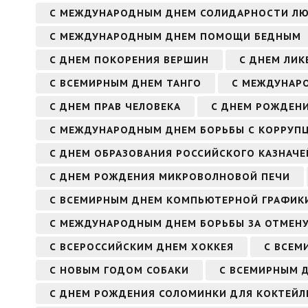
С МЕЖДУНАРОДНЫМ ДНЕМ СОЛИДАРНОСТИ Л
С МЕЖДУНАРОДНЫМ ДНЕМ ПОМОЩИ БЕДНЫМ
С ДНЕМ ПОКОРЕНИЯ ВЕРШИН
С ДНЕМ ЛИК
С ВСЕМИРНЫМ ДНЕМ ТАНГО
С МЕЖДУНАР
С ДНЕМ ПРАВ ЧЕЛОВЕКА
С ДНЕМ РОЖДЕН
С МЕЖДУНАРОДНЫМ ДНЕМ БОРЬБЫ С КОРРУП
С ДНЕМ ОБРАЗОВАНИЯ РОССИЙСКОГО КАЗНАЧЕ
С ДНЕМ РОЖДЕНИЯ МИКРОВОЛНОВОЙ ПЕЧИ
С ВСЕМИРНЫМ ДНЕМ КОМПЬЮТЕРНОЙ ГРАФИК
С МЕЖДУНАРОДНЫМ ДНЕМ БОРЬБЫ ЗА ОТМЕНУ
С ВСЕРОССИЙСКИМ ДНЕМ ХОККЕЯ
С ВСЕМ
С НОВЫМ ГОДОМ СОБАКИ
С ВСЕМИРНЫМ 
С ДНЕМ РОЖДЕНИЯ СОЛОМИНКИ ДЛЯ КОКТЕЙЛ