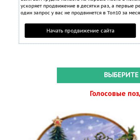
ускоряет продвижение в десятки раз, а первые ре
один запрос у вас не продвинется в Топ10 за меся
Начать продвижение сайта
ВЫБЕРИТЕ
Голосовые по