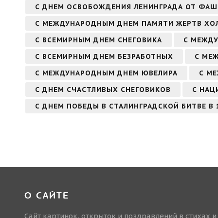
С ДНЕМ ОСВОБОЖДЕНИЯ ЛЕНИНГРАДА ОТ ФАШ
С МЕЖДУНАРОДНЫМ ДНЕМ ПАМЯТИ ЖЕРТВ ХО
С ВСЕМИРНЫМ ДНЕМ СНЕГОВИКА
С МЕЖД
С ВСЕМИРНЫМ ДНЕМ БЕЗРАБОТНЫХ
С МЕ
С МЕЖДУНАРОДНЫМ ДНЕМ ЮВЕЛИРА
С М
С ДНЕМ СЧАСТЛИВЫХ СНЕГОВИКОВ
С НАЦ
С ДНЕМ ПОБЕДЫ В СТАЛИНГРАДСКОЙ БИТВЕ В 
О САЙТЕ
Сайт картинок, открыток и поздравлений в стихах и