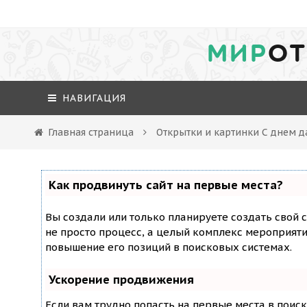
МИР
ОТ
НАВИГАЦИЯ
Главная страница
Открытки и картинки С днем 
Как продвинуть сайт на первые места?
Вы создали или только планируете создать свой с
не просто процесс, а целый комплекс мероприят
повышение его позиций в поисковых системах.
Ускорение продвижения
Если вам трудно попасть на первые места в поис