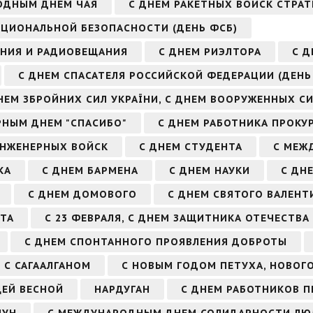
ОДНЫМ ДНЕМ ЧАЯ
С ДНЕМ РАКЕТНЫХ ВОЙСК СТРАТ
АЦИОНАЛЬНОЙ БЕЗОПАСНОСТИ (ДЕНЬ ФСБ)
ЕНИЯ И РАДИОВЕЩАНИЯ
С ДНЕМ РИЭЛТОРА
С Д
С ДНЕМ СПАСАТЕЛЯ РОССИЙСКОЙ ФЕДЕРАЦИИ (ДЕНЬ
НЕМ ЗБРОЙНИХ СИЛ УКРАЇНИ, С ДНЕМ ВООРУЖЕННЫХ С
РНЫМ ДНЕМ "СПАСИБО"
С ДНЕМ РАБОТНИКА ПРОКУ
ИНЖЕНЕРНЫХ ВОЙСК
С ДНЕМ СТУДЕНТА
С МЕЖ
КА
С ДНЕМ БАРМЕНА
С ДНЕМ НАУКИ
С ДН
С ДНЕМ ДОМОВОГО
С ДНЕМ СВЯТОГО ВАЛЕНТ
ТА
С 23 ФЕВРАЛЯ, С ДНЕМ ЗАЩИТНИКА ОТЕЧЕСТВА
С ДНЕМ СПОНТАННОГО ПРОЯВЛЕНИЯ ДОБРОТЫ
С САГААЛГАНОМ
С НОВЫМ ГОДОМ ПЕТУХА, НОВОГ
ЩЕЙ ВЕСНОЙ
НАРДУГАН
С ДНЕМ РАБОТНИКОВ 
ЧУН
С МЕЖДУНАРОДНЫМ ДНЕМ СОЛИДАРНОСТИ ЛЮ