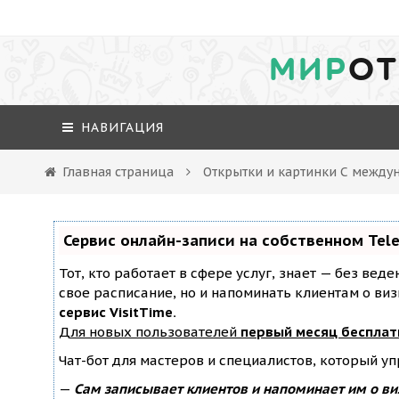
МИР
ОТ
НАВИГАЦИЯ
Главная страница
Открытки и картинки С между
Сервис онлайн-записи на собственном Tel
Тот, кто работает в сфере услуг, знает — без вед
свое расписание, но и напоминать клиентам о ви
сервис VisitTime.
Для новых пользователей
первый месяц бесплат
Чат-бот для мастеров и специалистов, который у
—
Сам записывает клиентов и напоминает им о ви