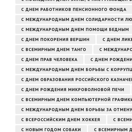
С ДНЕМ РАБОТНИКОВ ПЕНСИОННОГО ФОНДА
С МЕЖДУНАРОДНЫМ ДНЕМ СОЛИДАРНОСТИ Л
С МЕЖДУНАРОДНЫМ ДНЕМ ПОМОЩИ БЕДНЫМ
С ДНЕМ ПОКОРЕНИЯ ВЕРШИН
С ДНЕМ ЛИК
С ВСЕМИРНЫМ ДНЕМ ТАНГО
С МЕЖДУНАР
С ДНЕМ ПРАВ ЧЕЛОВЕКА
С ДНЕМ РОЖДЕН
С МЕЖДУНАРОДНЫМ ДНЕМ БОРЬБЫ С КОРРУП
С ДНЕМ ОБРАЗОВАНИЯ РОССИЙСКОГО КАЗНАЧЕ
С ДНЕМ РОЖДЕНИЯ МИКРОВОЛНОВОЙ ПЕЧИ
С ВСЕМИРНЫМ ДНЕМ КОМПЬЮТЕРНОЙ ГРАФИК
С МЕЖДУНАРОДНЫМ ДНЕМ БОРЬБЫ ЗА ОТМЕНУ
С ВСЕРОССИЙСКИМ ДНЕМ ХОККЕЯ
С ВСЕМ
С НОВЫМ ГОДОМ СОБАКИ
С ВСЕМИРНЫМ 