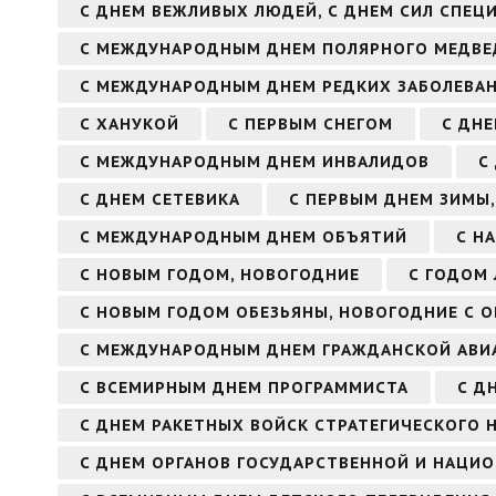
С ДНЕМ ВЕЖЛИВЫХ ЛЮДЕЙ, С ДНЕМ СИЛ СПЕЦ
С МЕЖДУНАРОДНЫМ ДНЕМ ПОЛЯРНОГО МЕДВЕ
С МЕЖДУНАРОДНЫМ ДНЕМ РЕДКИХ ЗАБОЛЕВА
С ХАНУКОЙ
С ПЕРВЫМ СНЕГОМ
С ДН
С МЕЖДУНАРОДНЫМ ДНЕМ ИНВАЛИДОВ
С
С ДНЕМ СЕТЕВИКА
С ПЕРВЫМ ДНЕМ ЗИМЫ,
С МЕЖДУНАРОДНЫМ ДНЕМ ОБЪЯТИЙ
С Н
С НОВЫМ ГОДОМ, НОВОГОДНИЕ
С ГОДОМ
С НОВЫМ ГОДОМ ОБЕЗЬЯНЫ, НОВОГОДНИЕ С 
С МЕЖДУНАРОДНЫМ ДНЕМ ГРАЖДАНСКОЙ АВИ
С ВСЕМИРНЫМ ДНЕМ ПРОГРАММИСТА
С Д
С ДНЕМ РАКЕТНЫХ ВОЙСК СТРАТЕГИЧЕСКОГО Н
С ДНЕМ ОРГАНОВ ГОСУДАРСТВЕННОЙ И НАЦИО