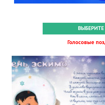
ВЫБЕРИТЕ
Голосовые по