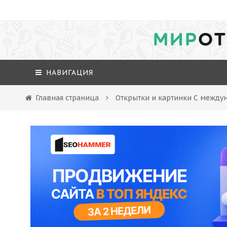
МИР
ОТ
НАВИГАЦИЯ
Главная страница
Открытки и картинки С межд