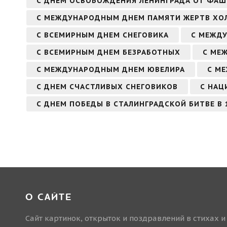
С ДНЕМ ОСВОБОЖДЕНИЯ ЛЕНИНГРАДА ОТ ФАШ
С МЕЖДУНАРОДНЫМ ДНЕМ ПАМЯТИ ЖЕРТВ ХО
С ВСЕМИРНЫМ ДНЕМ СНЕГОВИКА
С МЕЖД
С ВСЕМИРНЫМ ДНЕМ БЕЗРАБОТНЫХ
С МЕ
С МЕЖДУНАРОДНЫМ ДНЕМ ЮВЕЛИРА
С М
С ДНЕМ СЧАСТЛИВЫХ СНЕГОВИКОВ
С НАЦ
С ДНЕМ ПОБЕДЫ В СТАЛИНГРАДСКОЙ БИТВЕ В 
О САЙТЕ
Сайт картинок, открыток и поздравлений в стихах и