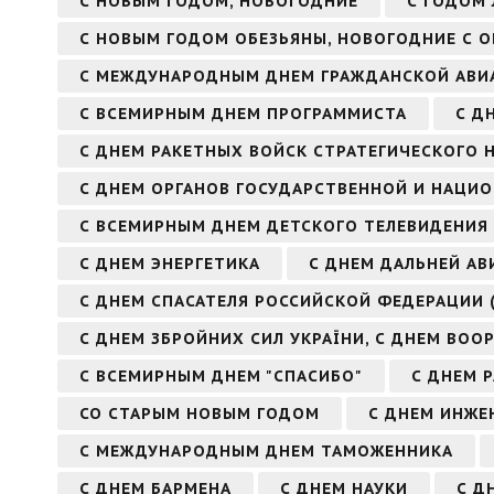
С НОВЫМ ГОДОМ, НОВОГОДНИЕ
С ГОДОМ
С НОВЫМ ГОДОМ ОБЕЗЬЯНЫ, НОВОГОДНИЕ С 
С МЕЖДУНАРОДНЫМ ДНЕМ ГРАЖДАНСКОЙ АВИ
С ВСЕМИРНЫМ ДНЕМ ПРОГРАММИСТА
С Д
С ДНЕМ РАКЕТНЫХ ВОЙСК СТРАТЕГИЧЕСКОГО Н
С ДНЕМ ОРГАНОВ ГОСУДАРСТВЕННОЙ И НАЦИО
С ВСЕМИРНЫМ ДНЕМ ДЕТСКОГО ТЕЛЕВИДЕНИЯ
С ДНЕМ ЭНЕРГЕТИКА
С ДНЕМ ДАЛЬНЕЙ АВ
С ДНЕМ СПАСАТЕЛЯ РОССИЙСКОЙ ФЕДЕРАЦИИ 
С ДНЕМ ЗБРОЙНИХ СИЛ УКРАЇНИ, С ДНЕМ ВО
С ВСЕМИРНЫМ ДНЕМ "СПАСИБО"
С ДНЕМ 
СО СТАРЫМ НОВЫМ ГОДОМ
С ДНЕМ ИНЖЕ
С МЕЖДУНАРОДНЫМ ДНЕМ ТАМОЖЕННИКА
С ДНЕМ БАРМЕНА
С ДНЕМ НАУКИ
С Д