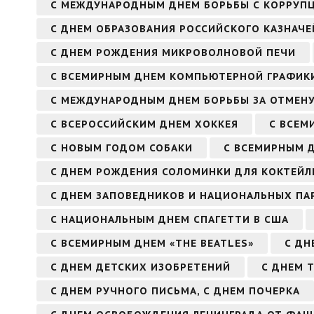
С МЕЖДУНАРОДНЫМ ДНЕМ БОРЬБЫ С КОРРУП
С ДНЕМ ОБРАЗОВАНИЯ РОССИЙСКОГО КАЗНАЧЕ
С ДНЕМ РОЖДЕНИЯ МИКРОВОЛНОВОЙ ПЕЧИ
С ВСЕМИРНЫМ ДНЕМ КОМПЬЮТЕРНОЙ ГРАФИК
С МЕЖДУНАРОДНЫМ ДНЕМ БОРЬБЫ ЗА ОТМЕНУ
С ВСЕРОССИЙСКИМ ДНЕМ ХОККЕЯ
С ВСЕМ
С НОВЫМ ГОДОМ СОБАКИ
С ВСЕМИРНЫМ 
С ДНЕМ РОЖДЕНИЯ СОЛОМИНКИ ДЛЯ КОКТЕЙЛ
С ДНЕМ ЗАПОВЕДНИКОВ И НАЦИОНАЛЬНЫХ ПА
С НАЦИОНАЛЬНЫМ ДНЕМ СПАГЕТТИ В США
С ВСЕМИРНЫМ ДНЕМ «THE BEATLES»
С ДН
С ДНЕМ ДЕТСКИХ ИЗОБРЕТЕНИЙ
С ДНЕМ 
С ДНЕМ РУЧНОГО ПИСЬМА, С ДНЕМ ПОЧЕРКА