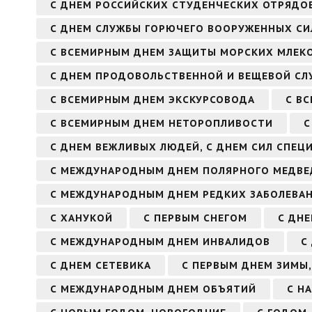
С ДНЕМ РОССИЙСКИХ СТУДЕНЧЕСКИХ ОТРЯДО
С ДНЕМ СЛУЖБЫ ГОРЮЧЕГО ВООРУЖЕННЫХ СИ
С ВСЕМИРНЫМ ДНЕМ ЗАЩИТЫ МОРСКИХ МЛЕК
С ДНЕМ ПРОДОВОЛЬСТВЕННОЙ И ВЕЩЕВОЙ СЛ
С ВСЕМИРНЫМ ДНЕМ ЭКСКУРСОВОДА
С В
С ВСЕМИРНЫМ ДНЕМ НЕТОРОПЛИВОСТИ
С
С ДНЕМ ВЕЖЛИВЫХ ЛЮДЕЙ, С ДНЕМ СИЛ СПЕЦ
С МЕЖДУНАРОДНЫМ ДНЕМ ПОЛЯРНОГО МЕДВЕ
С МЕЖДУНАРОДНЫМ ДНЕМ РЕДКИХ ЗАБОЛЕВА
С ХАНУКОЙ
С ПЕРВЫМ СНЕГОМ
С ДН
С МЕЖДУНАРОДНЫМ ДНЕМ ИНВАЛИДОВ
С
С ДНЕМ СЕТЕВИКА
С ПЕРВЫМ ДНЕМ ЗИМЫ,
С МЕЖДУНАРОДНЫМ ДНЕМ ОБЪЯТИЙ
С Н