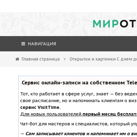
МИР
ОТ
НАВИГАЦИЯ
Главная страница
Открытки и картинки С днем 
Сервис онлайн-записи на собственном Tel
Тот, кто работает в сфере услуг, знает — без вед
свое расписание, но и напоминать клиентам о ви
сервис VisitTime.
Для новых пользователей
первый месяц бесплат
Чат-бот для мастеров и специалистов, который у
—
Сам записывает клиентов и напоминает им о ви