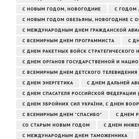
С НОВЫМ ГОДОМ, НОВОГОДНИЕ
С ГОДОМ
С НОВЫМ ГОДОМ ОБЕЗЬЯНЫ, НОВОГОДНИЕ С 
С МЕЖДУНАРОДНЫМ ДНЕМ ГРАЖДАНСКОЙ АВИ
С ВСЕМИРНЫМ ДНЕМ ПРОГРАММИСТА
С Д
С ДНЕМ РАКЕТНЫХ ВОЙСК СТРАТЕГИЧЕСКОГО Н
С ДНЕМ ОРГАНОВ ГОСУДАРСТВЕННОЙ И НАЦИО
С ВСЕМИРНЫМ ДНЕМ ДЕТСКОГО ТЕЛЕВИДЕНИЯ
С ДНЕМ ЭНЕРГЕТИКА
С ДНЕМ ДАЛЬНЕЙ АВ
С ДНЕМ СПАСАТЕЛЯ РОССИЙСКОЙ ФЕДЕРАЦИИ 
С ДНЕМ ЗБРОЙНИХ СИЛ УКРАЇНИ, С ДНЕМ ВО
С ВСЕМИРНЫМ ДНЕМ "СПАСИБО"
С ДНЕМ 
СО СТАРЫМ НОВЫМ ГОДОМ
С ДНЕМ ИНЖЕ
С МЕЖДУНАРОДНЫМ ДНЕМ ТАМОЖЕННИКА