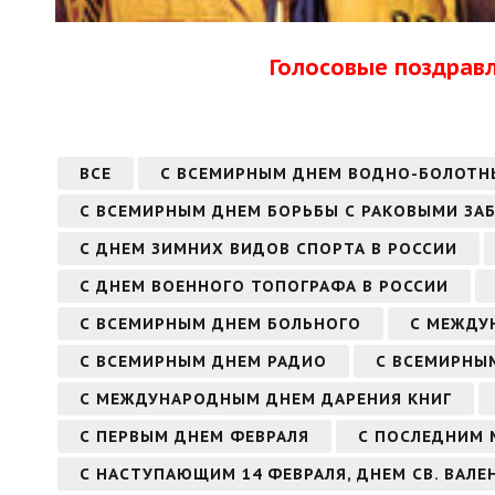
Голосовые поздрав
ВСЕ
С ВСЕМИРНЫМ ДНЕМ ВОДНО-БОЛОТН
С ВСЕМИРНЫМ ДНЕМ БОРЬБЫ С РАКОВЫМИ ЗА
С ДНЕМ ЗИМНИХ ВИДОВ СПОРТА В РОССИИ
С ДНЕМ ВОЕННОГО ТОПОГРАФА В РОССИИ
С ВСЕМИРНЫМ ДНЕМ БОЛЬНОГО
С МЕЖДУ
С ВСЕМИРНЫМ ДНЕМ РАДИО
С ВСЕМИРНЫ
С МЕЖДУНАРОДНЫМ ДНЕМ ДАРЕНИЯ КНИГ
С ПЕРВЫМ ДНЕМ ФЕВРАЛЯ
С ПОСЛЕДНИМ 
С НАСТУПАЮЩИМ 14 ФЕВРАЛЯ, ДНЕМ СВ. ВАЛ