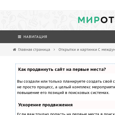
МИР
ОТ
НАВИГАЦИЯ
Главная страница
Открытки и картинки С между
Как продвинуть сайт на первые места?
Вы создали или только планируете создать свой с
не просто процесс, а целый комплекс мероприят
повышение его позиций в поисковых системах.
Ускорение продвижения
Если вам трудно попасть на первые места в поис