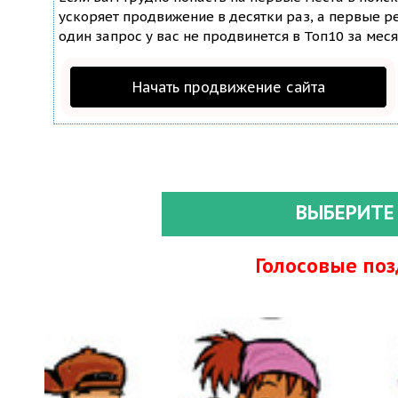
ускоряет продвижение в десятки раз, а первые ре
один запрос у вас не продвинется в Топ10 за меся
Начать продвижение сайта
ВЫБЕРИТЕ
Голосовые по