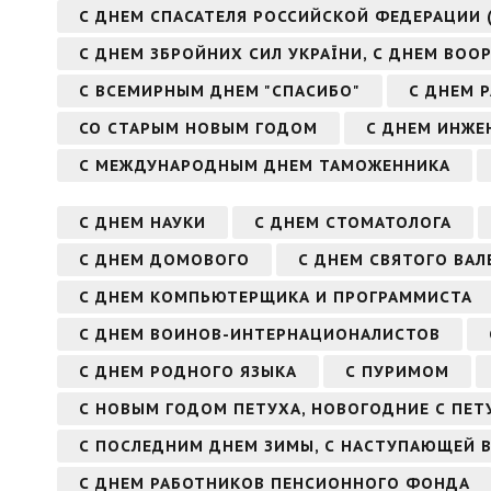
С ДНЕМ СПАСАТЕЛЯ РОССИЙСКОЙ ФЕДЕРАЦИИ 
С ДНЕМ ЗБРОЙНИХ СИЛ УКРАЇНИ, С ДНЕМ ВО
С ВСЕМИРНЫМ ДНЕМ "СПАСИБО"
С ДНЕМ 
СО СТАРЫМ НОВЫМ ГОДОМ
С ДНЕМ ИНЖЕ
С МЕЖДУНАРОДНЫМ ДНЕМ ТАМОЖЕННИКА
С ДНЕМ НАУКИ
С ДНЕМ СТОМАТОЛОГА
С ДНЕМ ДОМОВОГО
С ДНЕМ СВЯТОГО ВА
С ДНЕМ КОМПЬЮТЕРЩИКА И ПРОГРАММИСТА
С ДНЕМ ВОИНОВ-ИНТЕРНАЦИОНАЛИСТОВ
С ДНЕМ РОДНОГО ЯЗЫКА
С ПУРИМОМ
С НОВЫМ ГОДОМ ПЕТУХА, НОВОГОДНИЕ С ПЕ
С ПОСЛЕДНИМ ДНЕМ ЗИМЫ, С НАСТУПАЮЩЕЙ 
С ДНЕМ РАБОТНИКОВ ПЕНСИОННОГО ФОНДА