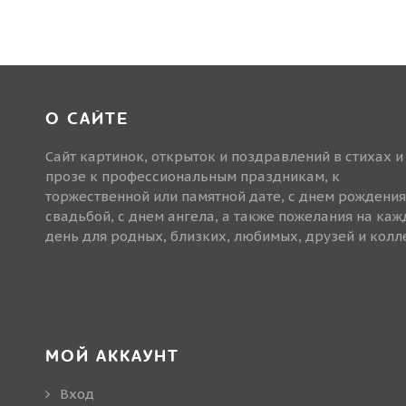
О САЙТЕ
Сайт картинок, открыток и поздравлений в стихах и
прозе к профессиональным праздникам, к
торжественной или памятной дате, с днем рождения
свадьбой, с днем ангела, а также пожелания на ка
день для родных, близких, любимых, друзей и колле
МОЙ АККАУНТ
Вход