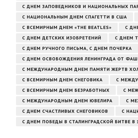
С ДНЕМ ЗАПОВЕДНИКОВ И НАЦИОНАЛЬНЫХ ПА
С НАЦИОНАЛЬНЫМ ДНЕМ СПАГЕТТИ В США
С ВСЕМИРНЫМ ДНЕМ «THE BEATLES»
С ДН
С ДНЕМ ДЕТСКИХ ИЗОБРЕТЕНИЙ
С ДНЕМ 
С ДНЕМ РУЧНОГО ПИСЬМА, С ДНЕМ ПОЧЕРКА
С ДНЕМ ОСВОБОЖДЕНИЯ ЛЕНИНГРАДА ОТ ФАШ
С МЕЖДУНАРОДНЫМ ДНЕМ ПАМЯТИ ЖЕРТВ ХО
С ВСЕМИРНЫМ ДНЕМ СНЕГОВИКА
С МЕЖД
С ВСЕМИРНЫМ ДНЕМ БЕЗРАБОТНЫХ
С МЕ
С МЕЖДУНАРОДНЫМ ДНЕМ ЮВЕЛИРА
С М
С ДНЕМ СЧАСТЛИВЫХ СНЕГОВИКОВ
С НАЦ
С ДНЕМ ПОБЕДЫ В СТАЛИНГРАДСКОЙ БИТВЕ В 