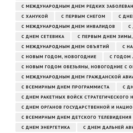
С МЕЖДУНАРОДНЫМ ДНЕМ РЕДКИХ ЗАБОЛЕВА
С ХАНУКОЙ
С ПЕРВЫМ СНЕГОМ
С ДН
С МЕЖДУНАРОДНЫМ ДНЕМ ИНВАЛИДОВ
С
С ДНЕМ СЕТЕВИКА
С ПЕРВЫМ ДНЕМ ЗИМЫ,
С МЕЖДУНАРОДНЫМ ДНЕМ ОБЪЯТИЙ
С Н
С НОВЫМ ГОДОМ, НОВОГОДНИЕ
С ГОДОМ
С НОВЫМ ГОДОМ ОБЕЗЬЯНЫ, НОВОГОДНИЕ С 
С МЕЖДУНАРОДНЫМ ДНЕМ ГРАЖДАНСКОЙ АВИ
С ВСЕМИРНЫМ ДНЕМ ПРОГРАММИСТА
С Д
С ДНЕМ РАКЕТНЫХ ВОЙСК СТРАТЕГИЧЕСКОГО Н
С ДНЕМ ОРГАНОВ ГОСУДАРСТВЕННОЙ И НАЦИО
С ВСЕМИРНЫМ ДНЕМ ДЕТСКОГО ТЕЛЕВИДЕНИЯ
С ДНЕМ ЭНЕРГЕТИКА
С ДНЕМ ДАЛЬНЕЙ АВ