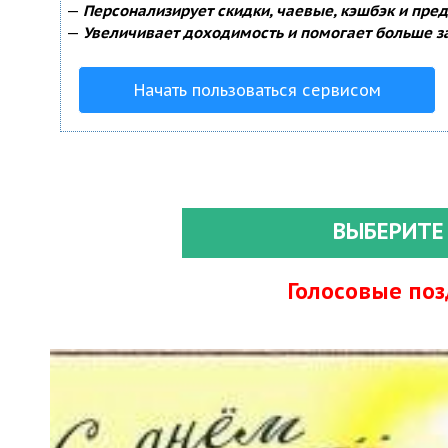
—
Персонализирует скидки, чаевые, кэшбэк и пре
—
Увеличивает доходимость и помогает больше з
Начать пользоваться сервисом
ВЫБЕРИТЕ
Голосовые по