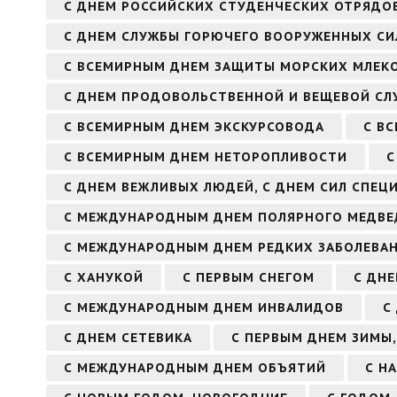
С ДНЕМ РОССИЙСКИХ СТУДЕНЧЕСКИХ ОТРЯДО
С ДНЕМ СЛУЖБЫ ГОРЮЧЕГО ВООРУЖЕННЫХ СИ
С ВСЕМИРНЫМ ДНЕМ ЗАЩИТЫ МОРСКИХ МЛЕК
С ДНЕМ ПРОДОВОЛЬСТВЕННОЙ И ВЕЩЕВОЙ СЛ
С ВСЕМИРНЫМ ДНЕМ ЭКСКУРСОВОДА
С В
С ВСЕМИРНЫМ ДНЕМ НЕТОРОПЛИВОСТИ
С
С ДНЕМ ВЕЖЛИВЫХ ЛЮДЕЙ, С ДНЕМ СИЛ СПЕЦ
С МЕЖДУНАРОДНЫМ ДНЕМ ПОЛЯРНОГО МЕДВЕ
С МЕЖДУНАРОДНЫМ ДНЕМ РЕДКИХ ЗАБОЛЕВА
С ХАНУКОЙ
С ПЕРВЫМ СНЕГОМ
С ДН
С МЕЖДУНАРОДНЫМ ДНЕМ ИНВАЛИДОВ
С
С ДНЕМ СЕТЕВИКА
С ПЕРВЫМ ДНЕМ ЗИМЫ,
С МЕЖДУНАРОДНЫМ ДНЕМ ОБЪЯТИЙ
С Н