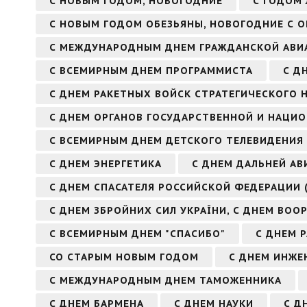
С НОВЫМ ГОДОМ, НОВОГОДНИЕ
С ГОДОМ
С НОВЫМ ГОДОМ ОБЕЗЬЯНЫ, НОВОГОДНИЕ С 
С МЕЖДУНАРОДНЫМ ДНЕМ ГРАЖДАНСКОЙ АВИ
С ВСЕМИРНЫМ ДНЕМ ПРОГРАММИСТА
С Д
С ДНЕМ РАКЕТНЫХ ВОЙСК СТРАТЕГИЧЕСКОГО Н
С ДНЕМ ОРГАНОВ ГОСУДАРСТВЕННОЙ И НАЦИО
С ВСЕМИРНЫМ ДНЕМ ДЕТСКОГО ТЕЛЕВИДЕНИЯ
С ДНЕМ ЭНЕРГЕТИКА
С ДНЕМ ДАЛЬНЕЙ АВ
С ДНЕМ СПАСАТЕЛЯ РОССИЙСКОЙ ФЕДЕРАЦИИ 
С ДНЕМ ЗБРОЙНИХ СИЛ УКРАЇНИ, С ДНЕМ ВО
С ВСЕМИРНЫМ ДНЕМ "СПАСИБО"
С ДНЕМ 
СО СТАРЫМ НОВЫМ ГОДОМ
С ДНЕМ ИНЖЕ
С МЕЖДУНАРОДНЫМ ДНЕМ ТАМОЖЕННИКА
С ДНЕМ БАРМЕНА
С ДНЕМ НАУКИ
С Д