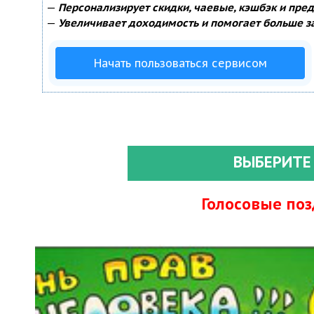
—
Персонализирует скидки, чаевые, кэшбэк и пре
—
Увеличивает доходимость и помогает больше з
Начать пользоваться сервисом
ВЫБЕРИТЕ
Голосовые по