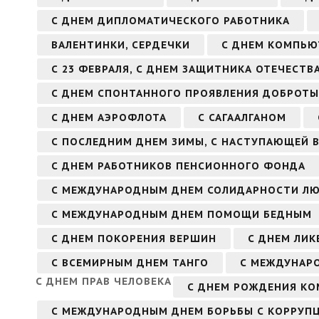
С ДНЕМ ДИПЛОМАТИЧЕСКОГО РАБОТНИКА
ВАЛЕНТИНКИ, СЕРДЕЧКИ
С ДНЕМ КОМПЬЮ
С 23 ФЕВРАЛЯ, С ДНЕМ ЗАЩИТНИКА ОТЕЧЕСТВ
С ДНЕМ СПОНТАННОГО ПРОЯВЛЕНИЯ ДОБРОТЫ
С ДНЕМ АЭРОФЛОТА
С САГААЛГАНОМ
С ПОСЛЕДНИМ ДНЕМ ЗИМЫ, С НАСТУПАЮЩЕЙ 
С ДНЕМ РАБОТНИКОВ ПЕНСИОННОГО ФОНДА
С МЕЖДУНАРОДНЫМ ДНЕМ СОЛИДАРНОСТИ Л
С МЕЖДУНАРОДНЫМ ДНЕМ ПОМОЩИ БЕДНЫМ
С ДНЕМ ПОКОРЕНИЯ ВЕРШИН
С ДНЕМ ЛИК
С ВСЕМИРНЫМ ДНЕМ ТАНГО
С МЕЖДУНАР
С ДНЕМ ПРАВ ЧЕЛОВЕКА
С ДНЕМ РОЖДЕНИЯ К
С МЕЖДУНАРОДНЫМ ДНЕМ БОРЬБЫ С КОРРУП