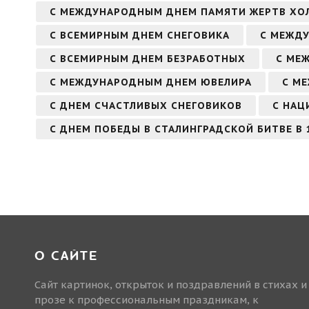
С МЕЖДУНАРОДНЫМ ДНЕМ ПАМЯТИ ЖЕРТВ ХО
С ВСЕМИРНЫМ ДНЕМ СНЕГОВИКА
С МЕЖД
С ВСЕМИРНЫМ ДНЕМ БЕЗРАБОТНЫХ
С МЕ
С МЕЖДУНАРОДНЫМ ДНЕМ ЮВЕЛИРА
С М
С ДНЕМ СЧАСТЛИВЫХ СНЕГОВИКОВ
С НАЦ
С ДНЕМ ПОБЕДЫ В СТАЛИНГРАДСКОЙ БИТВЕ В 
О САЙТЕ
Сайт картинок, открыток и поздравлений в стихах и
прозе к профессиональным праздникам, к