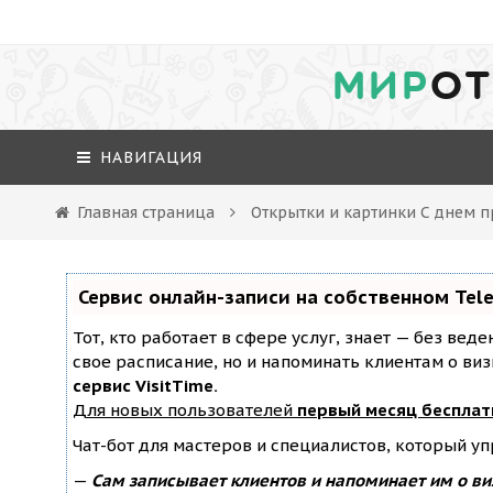
МИР
ОТ
НАВИГАЦИЯ
Главная страница
Открытки и картинки С днем п
Сервис онлайн-записи на собственном Tel
Тот, кто работает в сфере услуг, знает — без вед
свое расписание, но и напоминать клиентам о ви
сервис VisitTime.
Для новых пользователей
первый месяц бесплат
Чат-бот для мастеров и специалистов, который у
—
Сам записывает клиентов и напоминает им о ви