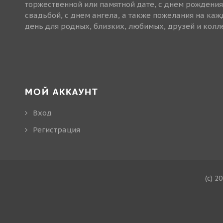
торжественной или памятной дате, с днем рождения
свадьбой, с днем ангела, а также пожелания на ка
день для родных, близких, любимых, друзей и колле
МОЙ АККАУНТ
Вход
Регистрация
(c) 2