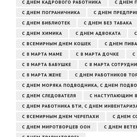
С ДНЕМ КАДРОВОГО РАБОТНИКА
С ДНЕМ 
С ДНЕМ ПОГРАНИЧНИКА
С ДНЕМ ПРЕДПРИ
С ДНЕМ БИБЛИОТЕК
С ДНЕМ БЕЗ ТАБАКА
С ДНЕМ ХИМИКА
С ДНЕМ АДВОКАТА
С ВСЕМИРНЫМ ДНЕМ КОШЕК
С ДНЕМ ПИВ
С 8 МАРТА МАМЕ
С 8 МАРТА ДОЧКЕ
С
С 8 МАРТА БАБУШКЕ
С 8 МАРТА СОТРУДНИ
С 8 МАРТА ЖЕНЕ
С ДНЕМ РАБОТНИКОВ ТО
С ДНЕМ МОРЯКА ПОДВОДНИКА, С ДНЕМ ПОДВ
С ДНЕМ СЛЕДОВАТЕЛЯ
С НАСТУПАЮЩИМ 8
С ДНЕМ РАБОТНИКА БТИ, С ДНЕМ ИНВЕНТАРИЗ
С ВСЕМИРНЫМ ДНЕМ ЧЕРЕПАХИ
С ДНЕМ С
С ДНЕМ МИРОТВОРЦЕВ ООН
С ДНЕМ ВЕТ