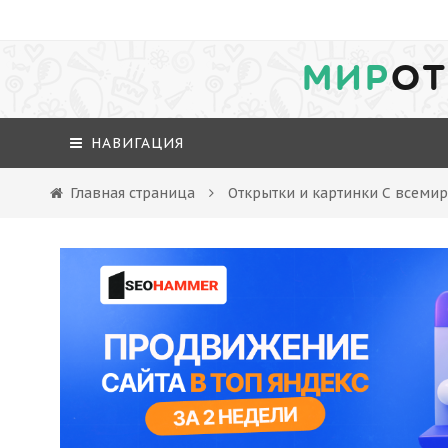
МИР
ОТ
НАВИГАЦИЯ
Главная страница
Открытки и картинки С всем