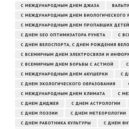
С МЕЖДУНАРОДНЫМ ДНЕМ ДЖАЗА
ВАЛЬП
С МЕЖДУНАРОДНЫМ ДНЕМ БИОЛОГИЧЕСКОГО 
С МЕЖДУНАРОДНЫМ ДНЕМ ПРОПАВШИХ ДЕТЕ
С ДНЕМ SEO ОПТИМИЗАТОРА РУНЕТА
С В
С ДНЕМ ВЕЛОСПОРТА, С ДНЕМ РОЖДЕНИЯ ВЕЛ
С ВСЕМИРНЫМ ДНЕМ ЭЛЕКТРОСВЯЗИ И ИНФО
С ВСЕМИРНЫМ ДНЕМ БОРЬБЫ С АСТМОЙ
С МЕЖДУНАРОДНЫМ ДНЕМ АКУШЕРКИ
С 
С ДНЕМ ЭКОЛОГИЧЕСКОГО ОБРАЗОВАНИЯ
С МЕЖДУНАРОДНЫМ ДНЕМ КЛИМАТА
С М
С ДНЕМ ДИДЖЕЯ
С ДНЕМ АСТРОЛОГИИ
С ДНЕМ ПОЭЗИИ
С ДНЕМ МЕТЕОРОЛОГИИ
С ДНЕМ РАБОТНИКА КУЛЬТУРЫ
С ДНЕМ В