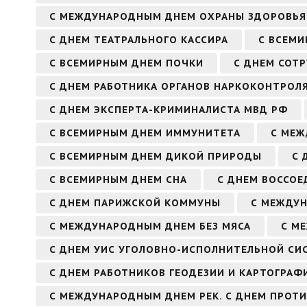
С МЕЖДУНАРОДНЫМ ДНЕМ ОХРАНЫ ЗДОРОВЬЯ 
С ДНЕМ ТЕАТРАЛЬНОГО КАССИРА
С ВСЕМИ
С ВСЕМИРНЫМ ДНЕМ ПОЧКИ
С ДНЕМ СОТ
С ДНЕМ РАБОТНИКА ОРГАНОВ НАРКОКОНТРОЛ
С ДНЕМ ЭКСПЕРТА-КРИМИНАЛИСТА МВД РФ
С ВСЕМИРНЫМ ДНЕМ ИММУНИТЕТА
С МЕЖ
С ВСЕМИРНЫМ ДНЕМ ДИКОЙ ПРИРОДЫ
С 
С ВСЕМИРНЫМ ДНЕМ СНА
С ДНЕМ ВОССОЕ
С ДНЕМ ПАРИЖСКОЙ КОММУНЫ
С МЕЖДУ
С МЕЖДУНАРОДНЫМ ДНЕМ БЕЗ МЯСА
С М
С ДНЕМ УИС УГОЛОВНО-ИСПОЛНИТЕЛЬНОЙ СИ
С ДНЕМ РАБОТНИКОВ ГЕОДЕЗИИ И КАРТОГРАФ
С МЕЖДУНАРОДНЫМ ДНЕМ РЕК. С ДНЕМ ПРОТ