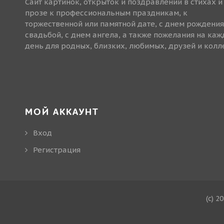
Сайт картинок, открыток и поздравлений в стихах и
прозе к профессиональным праздникам, к
торжественной или памятной дате, с днем рождения
свадьбой, с днем ангела, а также пожелания на ка
день для родных, близких, любимых, друзей и колле
МОЙ АККАУНТ
Вход
Регистрация
(c) 2