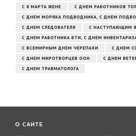
С 8 МАРТА ЖЕНЕ
С ДНЕМ РАБОТНИКОВ ТО
С ДНЕМ МОРЯКА ПОДВОДНИКА, С ДНЕМ ПОДВ
С ДНЕМ СЛЕДОВАТЕЛЯ
С НАСТУПАЮЩИМ 8
С ДНЕМ РАБОТНИКА БТИ, С ДНЕМ ИНВЕНТАРИЗ
С ВСЕМИРНЫМ ДНЕМ ЧЕРЕПАХИ
С ДНЕМ С
С ДНЕМ МИРОТВОРЦЕВ ООН
С ДНЕМ ВЕТ
С ДНЕМ ТРАВМАТОЛОГА
О САЙТЕ