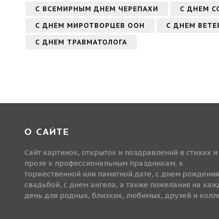
С ВСЕМИРНЫМ ДНЕМ ЧЕРЕПАХИ
С ДНЕМ С
С ДНЕМ МИРОТВОРЦЕВ ООН
С ДНЕМ ВЕТ
С ДНЕМ ТРАВМАТОЛОГА
О САЙТЕ
Сайт картинок, открыток и поздравлений в стихах и
прозе к профессиональным праздникам, к
торжественной или памятной дате, с днем рождения
свадьбой, с днем ангела, а также пожелания на ка
день для родных, близких, любимых, друзей и колле