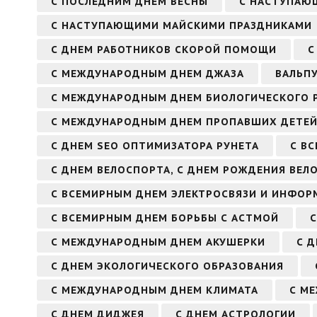
С ПОСЛЕДНИМ ДНЕМ ВЕСНЫ
С НАСТУПАЮЩ
С НАСТУПАЮЩИМИ МАЙСКИМИ ПРАЗДНИКАМИ
С ДНЕМ РАБОТНИКОВ СКОРОЙ ПОМОЩИ
С
С МЕЖДУНАРОДНЫМ ДНЕМ ДЖАЗА
ВАЛЬП
С МЕЖДУНАРОДНЫМ ДНЕМ БИОЛОГИЧЕСКОГО 
С МЕЖДУНАРОДНЫМ ДНЕМ ПРОПАВШИХ ДЕТЕ
С ДНЕМ SEO ОПТИМИЗАТОРА РУНЕТА
С В
С ДНЕМ ВЕЛОСПОРТА, С ДНЕМ РОЖДЕНИЯ ВЕЛ
С ВСЕМИРНЫМ ДНЕМ ЭЛЕКТРОСВЯЗИ И ИНФО
С ВСЕМИРНЫМ ДНЕМ БОРЬБЫ С АСТМОЙ
С МЕЖДУНАРОДНЫМ ДНЕМ АКУШЕРКИ
С 
С ДНЕМ ЭКОЛОГИЧЕСКОГО ОБРАЗОВАНИЯ
С МЕЖДУНАРОДНЫМ ДНЕМ КЛИМАТА
С М
С ДНЕМ ДИДЖЕЯ
С ДНЕМ АСТРОЛОГИИ