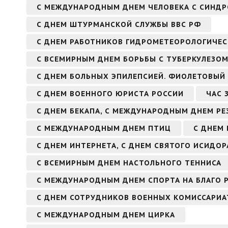
С МЕЖДУНАРОДНЫМ ДНЕМ ЧЕЛОВЕКА С СИНД
С ДНЕМ ШТУРМАНСКОЙ СЛУЖБЫ ВВС РФ
С ДНЕМ РАБОТНИКОВ ГИДРОМЕТЕОРОЛОГИЧЕС
С ВСЕМИРНЫМ ДНЕМ БОРЬБЫ С ТУБЕРКУЛЕЗО
С ДНЕМ БОЛЬНЫХ ЭПИЛЕПСИЕЙ. ФИОЛЕТОВЫЙ
С ДНЕМ ВОЕННОГО ЮРИСТА РОССИИ
ЧАС 
С ДНЕМ БЕКАПА, С МЕЖДУНАРОДНЫМ ДНЕМ Р
С МЕЖДУНАРОДНЫМ ДНЕМ ПТИЦ
С ДНЕМ 
С ДНЕМ ИНТЕРНЕТА, С ДНЕМ СВЯТОГО ИСИДОР
С ВСЕМИРНЫМ ДНЕМ НАСТОЛЬНОГО ТЕННИСА
С МЕЖДУНАРОДНЫМ ДНЕМ СПОРТА НА БЛАГО 
С ДНЕМ СОТРУДНИКОВ ВОЕННЫХ КОМИССАРИА
С МЕЖДУНАРОДНЫМ ДНЕМ ЦИРКА