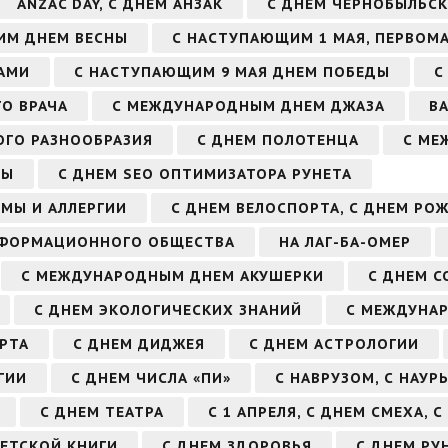
ANZAC DAY, С ДНЕМ АНЗАК
С ДНЕМ ЧЕРНОБЫЛЬСК
ИМ ДНЕМ ВЕСНЫ
С НАСТУПАЮЩИМ 1 МАЯ, ПЕРВОМ
АМИ
С НАСТУПАЮЩИМ 9 МАЯ ДНЕМ ПОБЕДЫ
С
О ВРАЧА
С МЕЖДУНАРОДНЫМ ДНЕМ ДЖАЗА
В
ГО РАЗНООБРАЗИЯ
С ДНЕМ ПОЛОТЕНЦА
С МЕ
ЗЫ
С ДНЕМ SEO ОПТИМИЗАТОРА РУНЕТА
МЫ И АЛЛЕРГИИ
С ДНЕМ ВЕЛОСПОРТА, С ДНЕМ РО
НФОРМАЦИОННОГО ОБЩЕСТВА
НА ЛАГ-БА-ОМЕР
С МЕЖДУНАРОДНЫМ ДНЕМ АКУШЕРКИ
С ДНЕМ С
С ДНЕМ ЭКОЛОГИЧЕСКИХ ЗНАНИЙ
С МЕЖДУНА
РТА
С ДНЕМ ДИДЖЕЯ
С ДНЕМ АСТРОЛОГИИ
ГИИ
С ДНЕМ ЧИСЛА «ПИ»
С НАВРУЗОМ, С НАУР
С ДНЕМ ТЕАТРА
С 1 АПРЕЛЯ, С ДНЕМ СМЕХА, 
ДЕТСКОЙ КНИГИ
С ДНЕМ ЗДОРОВЬЯ
С ДНЕМ РУ