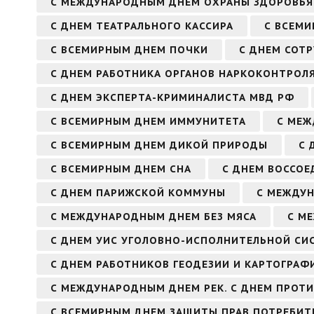
С МЕЖДУНАРОДНЫМ ДНЕМ ОХРАНЫ ЗДОРОВЬЯ 
С ДНЕМ ТЕАТРАЛЬНОГО КАССИРА
С ВСЕМИ
С ВСЕМИРНЫМ ДНЕМ ПОЧКИ
С ДНЕМ СОТ
С ДНЕМ РАБОТНИКА ОРГАНОВ НАРКОКОНТРОЛ
С ДНЕМ ЭКСПЕРТА-КРИМИНАЛИСТА МВД РФ
С ВСЕМИРНЫМ ДНЕМ ИММУНИТЕТА
С МЕЖ
С ВСЕМИРНЫМ ДНЕМ ДИКОЙ ПРИРОДЫ
С 
С ВСЕМИРНЫМ ДНЕМ СНА
С ДНЕМ ВОССОЕ
С ДНЕМ ПАРИЖСКОЙ КОММУНЫ
С МЕЖДУ
С МЕЖДУНАРОДНЫМ ДНЕМ БЕЗ МЯСА
С М
С ДНЕМ УИС УГОЛОВНО-ИСПОЛНИТЕЛЬНОЙ СИ
С ДНЕМ РАБОТНИКОВ ГЕОДЕЗИИ И КАРТОГРАФ
С МЕЖДУНАРОДНЫМ ДНЕМ РЕК. С ДНЕМ ПРОТ
С ВСЕМИРНЫМ ДНЕМ ЗАЩИТЫ ПРАВ ПОТРЕБИТ