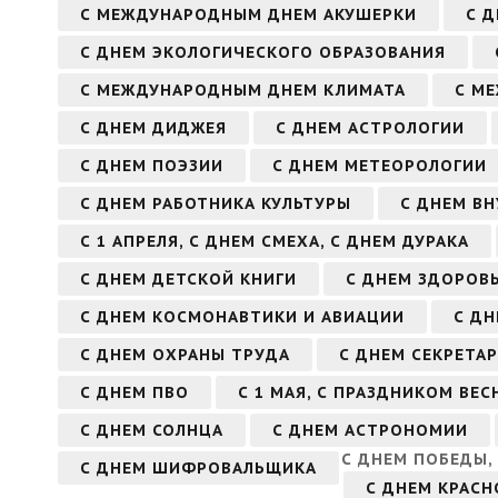
С МЕЖДУНАРОДНЫМ ДНЕМ АКУШЕРКИ
С 
С ДНЕМ ЭКОЛОГИЧЕСКОГО ОБРАЗОВАНИЯ
С МЕЖДУНАРОДНЫМ ДНЕМ КЛИМАТА
С М
С ДНЕМ ДИДЖЕЯ
С ДНЕМ АСТРОЛОГИИ
С ДНЕМ ПОЭЗИИ
С ДНЕМ МЕТЕОРОЛОГИИ
С ДНЕМ РАБОТНИКА КУЛЬТУРЫ
С ДНЕМ В
С 1 АПРЕЛЯ, С ДНЕМ СМЕХА, С ДНЕМ ДУРАКА
С ДНЕМ ДЕТСКОЙ КНИГИ
С ДНЕМ ЗДОРОВ
С ДНЕМ КОСМОНАВТИКИ И АВИАЦИИ
С Д
С ДНЕМ ОХРАНЫ ТРУДА
С ДНЕМ СЕКРЕТА
С ДНЕМ ПВО
С 1 МАЯ, С ПРАЗДНИКОМ ВЕС
С ДНЕМ СОЛНЦА
С ДНЕМ АСТРОНОМИИ
С ДНЕМ ПОБЕДЫ, 
С ДНЕМ ШИФРОВАЛЬЩИКА
С ДНЕМ КРАСН