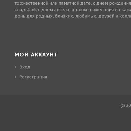
торжественной или памятной дате, с днем рождения
свадьбой, с днем ангела, а также пожелания на ка
день для родных, близких, любимых, друзей и колле
МОЙ АККАУНТ
Вход
Регистрация
(c) 2