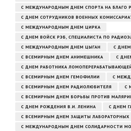
С МЕЖДУНАРОДНЫМ ДНЕМ СПОРТА НА БЛАГО 
С ДНЕМ СОТРУДНИКОВ ВОЕННЫХ КОМИССАРИА
С МЕЖДУНАРОДНЫМ ДНЕМ ЦИРКА
С ДНЕМ ВОЙСК РЭБ, СПЕЦИАЛИСТА ПО РАДИО
С МЕЖДУНАРОДНЫМ ДНЕМ ЦЫГАН
С ДНЕМ
С ВСЕМИРНЫМ ДНЕМ АНИМЕШНИКА
С ДН
С ДНЕМ РАБОТНИКА ЛОМОПЕРЕРАБАТЫВАЮЩЕ
С ВСЕМИРНЫМ ДНЕМ ГЕМОФИЛИИ
С МЕЖ
С ВСЕМИРНЫМ ДНЕМ РАДИОЛЮБИТЕЛЯ
С 
С ВСЕМИРНЫМ ДНЕМ БОРЬБЫ ПРОТИВ МАЛЯРИ
С ДНЕМ РОЖДЕНИЯ В.И. ЛЕНИНА
С ДНЕМ Г
С ВСЕМИРНЫМ ДНЕМ ЗАЩИТЫ ЛАБОРАТОРНЫХ
С МЕЖДУНАРОДНЫМ ДНЕМ СОЛИДАРНОСТИ М