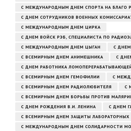
С МЕЖДУНАРОДНЫМ ДНЕМ СПОРТА НА БЛАГО 
С ДНЕМ СОТРУДНИКОВ ВОЕННЫХ КОМИССАРИА
С МЕЖДУНАРОДНЫМ ДНЕМ ЦИРКА
С ДНЕМ ВОЙСК РЭБ, СПЕЦИАЛИСТА ПО РАДИО
С МЕЖДУНАРОДНЫМ ДНЕМ ЦЫГАН
С ДНЕМ
С ВСЕМИРНЫМ ДНЕМ АНИМЕШНИКА
С ДН
С ДНЕМ РАБОТНИКА ЛОМОПЕРЕРАБАТЫВАЮЩЕ
С ВСЕМИРНЫМ ДНЕМ ГЕМОФИЛИИ
С МЕЖ
С ВСЕМИРНЫМ ДНЕМ РАДИОЛЮБИТЕЛЯ
С 
С ВСЕМИРНЫМ ДНЕМ БОРЬБЫ ПРОТИВ МАЛЯРИ
С ДНЕМ РОЖДЕНИЯ В.И. ЛЕНИНА
С ДНЕМ Г
С ВСЕМИРНЫМ ДНЕМ ЗАЩИТЫ ЛАБОРАТОРНЫХ
С МЕЖДУНАРОДНЫМ ДНЕМ СОЛИДАРНОСТИ М