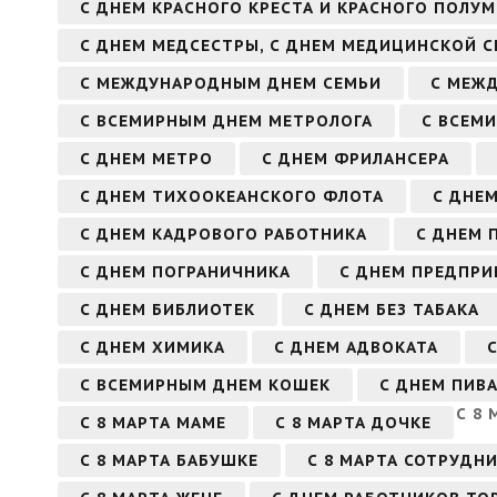
С ДНЕМ КРАСНОГО КРЕСТА И КРАСНОГО ПОЛУ
С ДНЕМ МЕДСЕСТРЫ, С ДНЕМ МЕДИЦИНСКОЙ 
С МЕЖДУНАРОДНЫМ ДНЕМ СЕМЬИ
С МЕЖ
С ВСЕМИРНЫМ ДНЕМ МЕТРОЛОГА
С ВСЕМ
С ДНЕМ МЕТРО
С ДНЕМ ФРИЛАНСЕРА
С ДНЕМ ТИХООКЕАНСКОГО ФЛОТА
С ДНЕ
С ДНЕМ КАДРОВОГО РАБОТНИКА
С ДНЕМ 
С ДНЕМ ПОГРАНИЧНИКА
С ДНЕМ ПРЕДПРИ
С ДНЕМ БИБЛИОТЕК
С ДНЕМ БЕЗ ТАБАКА
С ДНЕМ ХИМИКА
С ДНЕМ АДВОКАТА
С ВСЕМИРНЫМ ДНЕМ КОШЕК
С ДНЕМ ПИВ
С 8 
С 8 МАРТА МАМЕ
С 8 МАРТА ДОЧКЕ
С 8 МАРТА БАБУШКЕ
С 8 МАРТА СОТРУДНИ