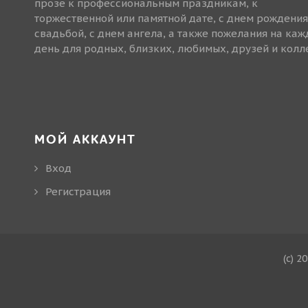
прозе к профессиональным праздникам, к
торжественной или памятной дате, с днем рождения
свадьбой, с днем ангела, а также пожелания на ка
день для родных, близких, любимых, друзей и колле
МОЙ АККАУНТ
Вход
Регистрация
(c) 2