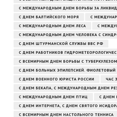
С МЕЖДУНАРОДНЫМ ДНЕМ БОРЬБЫ ЗА ЛИКВИ
С ДНЕМ БАЛТИЙСКОГО МОРЯ
С МЕЖДУНА
С МЕЖДУНАРОДНЫМ ДНЕМ ЛЕСА
С МЕЖДУ
С МЕЖДУНАРОДНЫМ ДНЕМ ЧЕЛОВЕКА С СИНД
С ДНЕМ ШТУРМАНСКОЙ СЛУЖБЫ ВВС РФ
С ДНЕМ РАБОТНИКОВ ГИДРОМЕТЕОРОЛОГИЧЕС
С ВСЕМИРНЫМ ДНЕМ БОРЬБЫ С ТУБЕРКУЛЕЗО
С ДНЕМ БОЛЬНЫХ ЭПИЛЕПСИЕЙ. ФИОЛЕТОВЫЙ
С ДНЕМ ВОЕННОГО ЮРИСТА РОССИИ
ЧАС 
С ДНЕМ БЕКАПА, С МЕЖДУНАРОДНЫМ ДНЕМ Р
С МЕЖДУНАРОДНЫМ ДНЕМ ПТИЦ
С ДНЕМ 
С ДНЕМ ИНТЕРНЕТА, С ДНЕМ СВЯТОГО ИСИДОР
С ВСЕМИРНЫМ ДНЕМ НАСТОЛЬНОГО ТЕННИСА