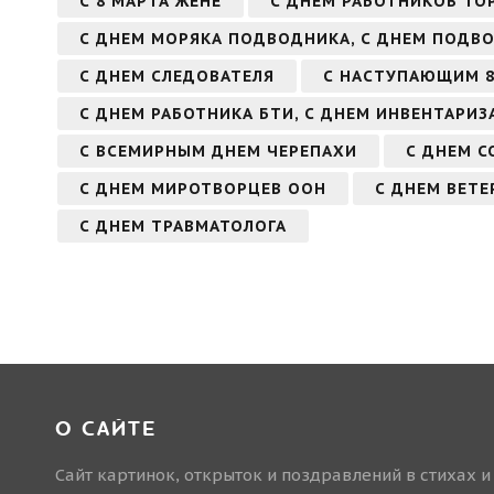
С 8 МАРТА ЖЕНЕ
С ДНЕМ РАБОТНИКОВ ТО
С ДНЕМ МОРЯКА ПОДВОДНИКА, С ДНЕМ ПОДВ
С ДНЕМ СЛЕДОВАТЕЛЯ
С НАСТУПАЮЩИМ 8
С ДНЕМ РАБОТНИКА БТИ, С ДНЕМ ИНВЕНТАРИЗ
С ВСЕМИРНЫМ ДНЕМ ЧЕРЕПАХИ
С ДНЕМ С
С ДНЕМ МИРОТВОРЦЕВ ООН
С ДНЕМ ВЕТ
С ДНЕМ ТРАВМАТОЛОГА
О САЙТЕ
Сайт картинок, открыток и поздравлений в стихах и