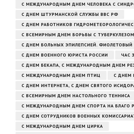
С МЕЖДУНАРОДНЫМ ДНЕМ ЧЕЛОВЕКА С СИНД
С ДНЕМ ШТУРМАНСКОЙ СЛУЖБЫ ВВС РФ
С ДНЕМ РАБОТНИКОВ ГИДРОМЕТЕОРОЛОГИЧЕС
С ВСЕМИРНЫМ ДНЕМ БОРЬБЫ С ТУБЕРКУЛЕЗО
С ДНЕМ БОЛЬНЫХ ЭПИЛЕПСИЕЙ. ФИОЛЕТОВЫЙ
С ДНЕМ ВОЕННОГО ЮРИСТА РОССИИ
ЧАС 
С ДНЕМ БЕКАПА, С МЕЖДУНАРОДНЫМ ДНЕМ Р
С МЕЖДУНАРОДНЫМ ДНЕМ ПТИЦ
С ДНЕМ 
С ДНЕМ ИНТЕРНЕТА, С ДНЕМ СВЯТОГО ИСИДОР
С ВСЕМИРНЫМ ДНЕМ НАСТОЛЬНОГО ТЕННИСА
С МЕЖДУНАРОДНЫМ ДНЕМ СПОРТА НА БЛАГО 
С ДНЕМ СОТРУДНИКОВ ВОЕННЫХ КОМИССАРИА
С МЕЖДУНАРОДНЫМ ДНЕМ ЦИРКА