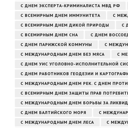
С ДНЕМ ЭКСПЕРТА-КРИМИНАЛИСТА МВД РФ
С ВСЕМИРНЫМ ДНЕМ ИММУНИТЕТА
С МЕЖ
С ВСЕМИРНЫМ ДНЕМ ДИКОЙ ПРИРОДЫ
С 
С ВСЕМИРНЫМ ДНЕМ СНА
С ДНЕМ ВОССОЕ
С ДНЕМ ПАРИЖСКОЙ КОММУНЫ
С МЕЖДУ
С МЕЖДУНАРОДНЫМ ДНЕМ БЕЗ МЯСА
С М
С ДНЕМ УИС УГОЛОВНО-ИСПОЛНИТЕЛЬНОЙ СИ
С ДНЕМ РАБОТНИКОВ ГЕОДЕЗИИ И КАРТОГРАФ
С МЕЖДУНАРОДНЫМ ДНЕМ РЕК. С ДНЕМ ПРОТ
С ВСЕМИРНЫМ ДНЕМ ЗАЩИТЫ ПРАВ ПОТРЕБИТ
С МЕЖДУНАРОДНЫМ ДНЕМ БОРЬБЫ ЗА ЛИКВИ
С ДНЕМ БАЛТИЙСКОГО МОРЯ
С МЕЖДУНА
С МЕЖДУНАРОДНЫМ ДНЕМ ЛЕСА
С МЕЖДУ