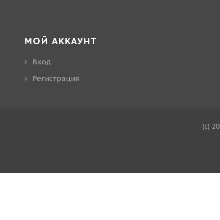
МОЙ АККАУНТ
Вход
Регистрация
(c) 2