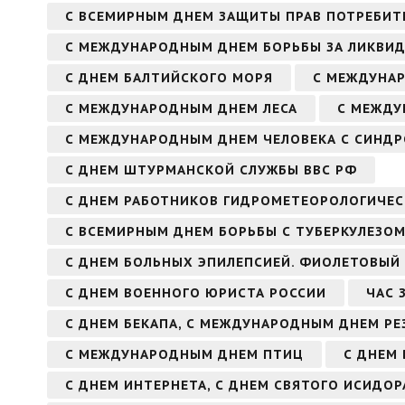
С ВСЕМИРНЫМ ДНЕМ ЗАЩИТЫ ПРАВ ПОТРЕБИТ
С МЕЖДУНАРОДНЫМ ДНЕМ БОРЬБЫ ЗА ЛИКВИ
С ДНЕМ БАЛТИЙСКОГО МОРЯ
С МЕЖДУНА
С МЕЖДУНАРОДНЫМ ДНЕМ ЛЕСА
С МЕЖДУ
С МЕЖДУНАРОДНЫМ ДНЕМ ЧЕЛОВЕКА С СИНД
С ДНЕМ ШТУРМАНСКОЙ СЛУЖБЫ ВВС РФ
С ДНЕМ РАБОТНИКОВ ГИДРОМЕТЕОРОЛОГИЧЕС
С ВСЕМИРНЫМ ДНЕМ БОРЬБЫ С ТУБЕРКУЛЕЗО
С ДНЕМ БОЛЬНЫХ ЭПИЛЕПСИЕЙ. ФИОЛЕТОВЫЙ
С ДНЕМ ВОЕННОГО ЮРИСТА РОССИИ
ЧАС 
С ДНЕМ БЕКАПА, С МЕЖДУНАРОДНЫМ ДНЕМ Р
С МЕЖДУНАРОДНЫМ ДНЕМ ПТИЦ
С ДНЕМ 
С ДНЕМ ИНТЕРНЕТА, С ДНЕМ СВЯТОГО ИСИДОР