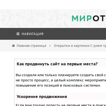
МИР
ОТ
НАВИГАЦИЯ
Главная страница
Открытки и картинки С днем т
Как продвинуть сайт на первые места?
Вы создали или только планируете создать свой с
не просто процесс, а целый комплекс мероприят
повышение его позиций в поисковых системах.
Ускорение продвижения
Если вам трудно попасть на первые места в поис