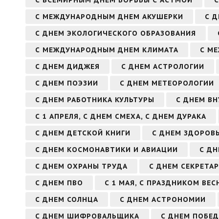
С МЕЖДУНАРОДНЫМ ДНЕМ АКУШЕРКИ
С 
С ДНЕМ ЭКОЛОГИЧЕСКОГО ОБРАЗОВАНИЯ
С МЕЖДУНАРОДНЫМ ДНЕМ КЛИМАТА
С М
С ДНЕМ ДИДЖЕЯ
С ДНЕМ АСТРОЛОГИИ
С ДНЕМ ПОЭЗИИ
С ДНЕМ МЕТЕОРОЛОГИИ
С ДНЕМ РАБОТНИКА КУЛЬТУРЫ
С ДНЕМ В
С 1 АПРЕЛЯ, С ДНЕМ СМЕХА, С ДНЕМ ДУРАКА
С ДНЕМ ДЕТСКОЙ КНИГИ
С ДНЕМ ЗДОРОВ
С ДНЕМ КОСМОНАВТИКИ И АВИАЦИИ
С Д
С ДНЕМ ОХРАНЫ ТРУДА
С ДНЕМ СЕКРЕТА
С ДНЕМ ПВО
С 1 МАЯ, С ПРАЗДНИКОМ ВЕС
С ДНЕМ СОЛНЦА
С ДНЕМ АСТРОНОМИИ
С ДНЕМ ШИФРОВАЛЬЩИКА
С ДНЕМ ПОБЕД