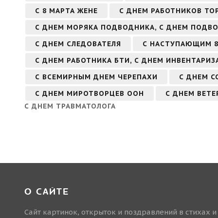
С 8 МАРТА ЖЕНЕ
С ДНЕМ РАБОТНИКОВ ТО
С ДНЕМ МОРЯКА ПОДВОДНИКА, С ДНЕМ ПОДВ
С ДНЕМ СЛЕДОВАТЕЛЯ
С НАСТУПАЮЩИМ 8
С ДНЕМ РАБОТНИКА БТИ, С ДНЕМ ИНВЕНТАРИЗ
С ВСЕМИРНЫМ ДНЕМ ЧЕРЕПАХИ
С ДНЕМ С
С ДНЕМ МИРОТВОРЦЕВ ООН
С ДНЕМ ВЕТ
С ДНЕМ ТРАВМАТОЛОГА
О САЙТЕ
Сайт картинок, открыток и поздравлений в стихах и