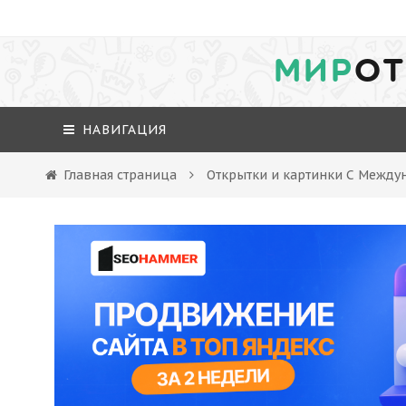
МИР
ОТ
НАВИГАЦИЯ
Главная страница
Открытки и картинки С Между