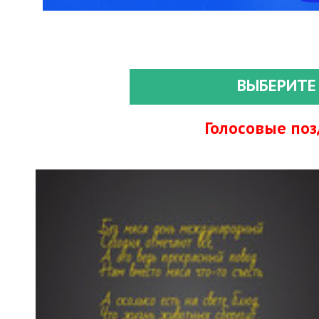
ВЫБЕРИТЕ
Голосовые по