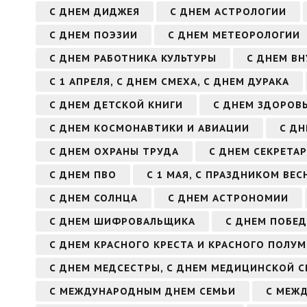
С ДНЕМ ДИДЖЕЯ
С ДНЕМ АСТРОЛОГИИ
С ДНЕМ ПОЭЗИИ
С ДНЕМ МЕТЕОРОЛОГИИ
С ДНЕМ РАБОТНИКА КУЛЬТУРЫ
С ДНЕМ В
С 1 АПРЕЛЯ, С ДНЕМ СМЕХА, С ДНЕМ ДУРАКА
С ДНЕМ ДЕТСКОЙ КНИГИ
С ДНЕМ ЗДОРОВ
С ДНЕМ КОСМОНАВТИКИ И АВИАЦИИ
С Д
С ДНЕМ ОХРАНЫ ТРУДА
С ДНЕМ СЕКРЕТА
С ДНЕМ ПВО
С 1 МАЯ, С ПРАЗДНИКОМ ВЕС
С ДНЕМ СОЛНЦА
С ДНЕМ АСТРОНОМИИ
С ДНЕМ ШИФРОВАЛЬЩИКА
С ДНЕМ ПОБЕД
С ДНЕМ КРАСНОГО КРЕСТА И КРАСНОГО ПОЛУ
С ДНЕМ МЕДСЕСТРЫ, С ДНЕМ МЕДИЦИНСКОЙ 
С МЕЖДУНАРОДНЫМ ДНЕМ СЕМЬИ
С МЕЖ