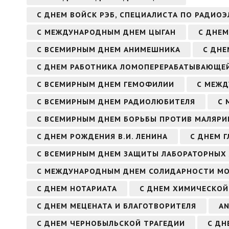
С ДНЕМ ВОЙСК РЭБ, СПЕЦИАЛИСТА ПО РАДИО
С МЕЖДУНАРОДНЫМ ДНЕМ ЦЫГАН
С ДНЕМ
С ВСЕМИРНЫМ ДНЕМ АНИМЕШНИКА
С ДН
С ДНЕМ РАБОТНИКА ЛОМОПЕРЕРАБАТЫВАЮЩЕ
С ВСЕМИРНЫМ ДНЕМ ГЕМОФИЛИИ
С МЕЖ
С ВСЕМИРНЫМ ДНЕМ РАДИОЛЮБИТЕЛЯ
С 
С ВСЕМИРНЫМ ДНЕМ БОРЬБЫ ПРОТИВ МАЛЯРИ
С ДНЕМ РОЖДЕНИЯ В.И. ЛЕНИНА
С ДНЕМ Г
С ВСЕМИРНЫМ ДНЕМ ЗАЩИТЫ ЛАБОРАТОРНЫХ
С МЕЖДУНАРОДНЫМ ДНЕМ СОЛИДАРНОСТИ М
С ДНЕМ НОТАРИАТА
С ДНЕМ ХИМИЧЕСКОЙ
С ДНЕМ МЕЦЕНАТА И БЛАГОТВОРИТЕЛЯ
AN
С ДНЕМ ЧЕРНОБЫЛЬСКОЙ ТРАГЕДИИ
С ДН