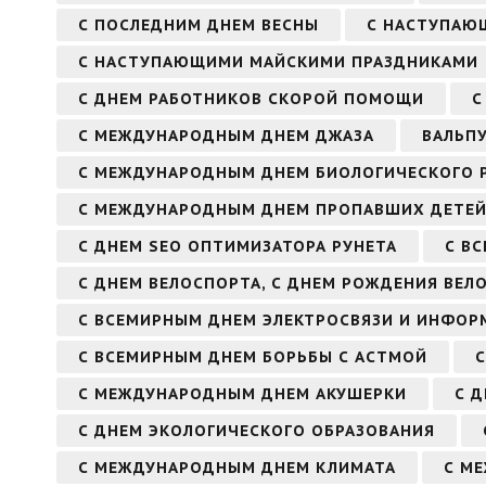
С ПОСЛЕДНИМ ДНЕМ ВЕСНЫ
С НАСТУПАЮЩ
С НАСТУПАЮЩИМИ МАЙСКИМИ ПРАЗДНИКАМИ
С ДНЕМ РАБОТНИКОВ СКОРОЙ ПОМОЩИ
С
С МЕЖДУНАРОДНЫМ ДНЕМ ДЖАЗА
ВАЛЬП
С МЕЖДУНАРОДНЫМ ДНЕМ БИОЛОГИЧЕСКОГО 
С МЕЖДУНАРОДНЫМ ДНЕМ ПРОПАВШИХ ДЕТЕ
С ДНЕМ SEO ОПТИМИЗАТОРА РУНЕТА
С В
С ДНЕМ ВЕЛОСПОРТА, С ДНЕМ РОЖДЕНИЯ ВЕЛ
С ВСЕМИРНЫМ ДНЕМ ЭЛЕКТРОСВЯЗИ И ИНФО
С ВСЕМИРНЫМ ДНЕМ БОРЬБЫ С АСТМОЙ
С МЕЖДУНАРОДНЫМ ДНЕМ АКУШЕРКИ
С 
С ДНЕМ ЭКОЛОГИЧЕСКОГО ОБРАЗОВАНИЯ
С МЕЖДУНАРОДНЫМ ДНЕМ КЛИМАТА
С М