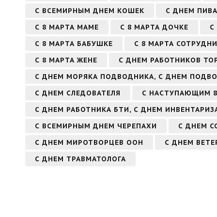
С ВСЕМИРНЫМ ДНЕМ КОШЕК
С ДНЕМ ПИВ
С 8 МАРТА МАМЕ
С 8 МАРТА ДОЧКЕ
С
С 8 МАРТА БАБУШКЕ
С 8 МАРТА СОТРУДНИ
С 8 МАРТА ЖЕНЕ
С ДНЕМ РАБОТНИКОВ ТО
С ДНЕМ МОРЯКА ПОДВОДНИКА, С ДНЕМ ПОДВ
С ДНЕМ СЛЕДОВАТЕЛЯ
С НАСТУПАЮЩИМ 8
С ДНЕМ РАБОТНИКА БТИ, С ДНЕМ ИНВЕНТАРИЗ
С ВСЕМИРНЫМ ДНЕМ ЧЕРЕПАХИ
С ДНЕМ С
С ДНЕМ МИРОТВОРЦЕВ ООН
С ДНЕМ ВЕТ
С ДНЕМ ТРАВМАТОЛОГА