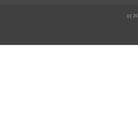
(c) 2