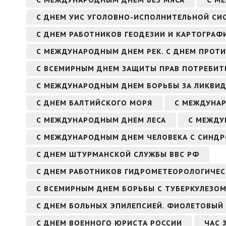
С ДНЕМ УИС УГОЛОВНО-ИСПОЛНИТЕЛЬНОЙ СИ
С ДНЕМ РАБОТНИКОВ ГЕОДЕЗИИ И КАРТОГРАФ
С МЕЖДУНАРОДНЫМ ДНЕМ РЕК. С ДНЕМ ПРОТ
С ВСЕМИРНЫМ ДНЕМ ЗАЩИТЫ ПРАВ ПОТРЕБИТ
С МЕЖДУНАРОДНЫМ ДНЕМ БОРЬБЫ ЗА ЛИКВИ
С ДНЕМ БАЛТИЙСКОГО МОРЯ
С МЕЖДУНА
С МЕЖДУНАРОДНЫМ ДНЕМ ЛЕСА
С МЕЖДУ
С МЕЖДУНАРОДНЫМ ДНЕМ ЧЕЛОВЕКА С СИНД
С ДНЕМ ШТУРМАНСКОЙ СЛУЖБЫ ВВС РФ
С ДНЕМ РАБОТНИКОВ ГИДРОМЕТЕОРОЛОГИЧЕС
С ВСЕМИРНЫМ ДНЕМ БОРЬБЫ С ТУБЕРКУЛЕЗО
С ДНЕМ БОЛЬНЫХ ЭПИЛЕПСИЕЙ. ФИОЛЕТОВЫЙ
С ДНЕМ ВОЕННОГО ЮРИСТА РОССИИ
ЧАС 