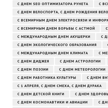
С ДНЕМ SEO ОПТИМИЗАТОРА РУНЕТА
С В
С ДНЕМ ВЕЛОСПОРТА, С ДНЕМ РОЖДЕНИЯ ВЕЛ
С ВСЕМИРНЫМ ДНЕМ ЭЛЕКТРОСВЯЗИ И ИНФО
С ВСЕМИРНЫМ ДНЕМ БОРЬБЫ С АСТМОЙ
С МЕЖДУНАРОДНЫМ ДНЕМ АКУШЕРКИ
С 
С ДНЕМ ЭКОЛОГИЧЕСКОГО ОБРАЗОВАНИЯ
С МЕЖДУНАРОДНЫМ ДНЕМ КЛИМАТА
С М
С ДНЕМ ДИДЖЕЯ
С ДНЕМ АСТРОЛОГИИ
С ДНЕМ ПОЭЗИИ
С ДНЕМ МЕТЕОРОЛОГИИ
С ДНЕМ РАБОТНИКА КУЛЬТУРЫ
С ДНЕМ В
С 1 АПРЕЛЯ, С ДНЕМ СМЕХА, С ДНЕМ ДУРАКА
С ДНЕМ ДЕТСКОЙ КНИГИ
С ДНЕМ ЗДОРОВ
С ДНЕМ КОСМОНАВТИКИ И АВИАЦИИ
С Д