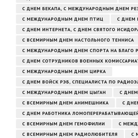
С ДНЕМ БЕКАПА, С МЕЖДУНАРОДНЫМ ДНЕМ Р
С МЕЖДУНАРОДНЫМ ДНЕМ ПТИЦ
С ДНЕМ 
С ДНЕМ ИНТЕРНЕТА, С ДНЕМ СВЯТОГО ИСИДОР
С ВСЕМИРНЫМ ДНЕМ НАСТОЛЬНОГО ТЕННИСА
С МЕЖДУНАРОДНЫМ ДНЕМ СПОРТА НА БЛАГО 
С ДНЕМ СОТРУДНИКОВ ВОЕННЫХ КОМИССАРИА
С МЕЖДУНАРОДНЫМ ДНЕМ ЦИРКА
С ДНЕМ ВОЙСК РЭБ, СПЕЦИАЛИСТА ПО РАДИО
С МЕЖДУНАРОДНЫМ ДНЕМ ЦЫГАН
С ДНЕМ
С ВСЕМИРНЫМ ДНЕМ АНИМЕШНИКА
С ДН
С ДНЕМ РАБОТНИКА ЛОМОПЕРЕРАБАТЫВАЮЩЕ
С ВСЕМИРНЫМ ДНЕМ ГЕМОФИЛИИ
С МЕЖ
С ВСЕМИРНЫМ ДНЕМ РАДИОЛЮБИТЕЛЯ
С 