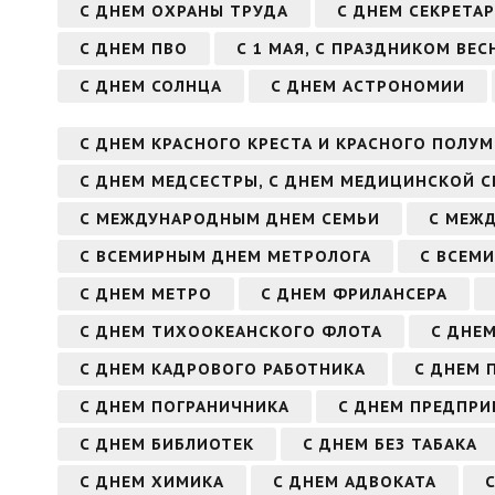
С ДНЕМ ОХРАНЫ ТРУДА
С ДНЕМ СЕКРЕТА
С ДНЕМ ПВО
С 1 МАЯ, С ПРАЗДНИКОМ ВЕС
С ДНЕМ СОЛНЦА
С ДНЕМ АСТРОНОМИИ
С ДНЕМ КРАСНОГО КРЕСТА И КРАСНОГО ПОЛУ
С ДНЕМ МЕДСЕСТРЫ, С ДНЕМ МЕДИЦИНСКОЙ 
С МЕЖДУНАРОДНЫМ ДНЕМ СЕМЬИ
С МЕЖ
С ВСЕМИРНЫМ ДНЕМ МЕТРОЛОГА
С ВСЕМ
С ДНЕМ МЕТРО
С ДНЕМ ФРИЛАНСЕРА
С ДНЕМ ТИХООКЕАНСКОГО ФЛОТА
С ДНЕ
С ДНЕМ КАДРОВОГО РАБОТНИКА
С ДНЕМ 
С ДНЕМ ПОГРАНИЧНИКА
С ДНЕМ ПРЕДПРИ
С ДНЕМ БИБЛИОТЕК
С ДНЕМ БЕЗ ТАБАКА
С ДНЕМ ХИМИКА
С ДНЕМ АДВОКАТА