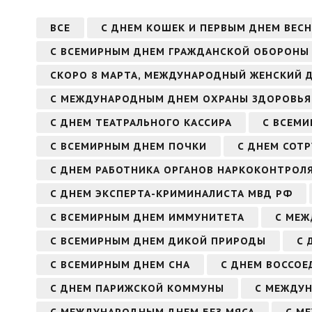
ВСЕ
С ДНЕМ КОШЕК И ПЕРВЫМ ДНЕМ ВЕС
С ВСЕМИРНЫМ ДНЕМ ГРАЖДАНСКОЙ ОБОРОНЫ
СКОРО 8 МАРТА, МЕЖДУНАРОДНЫЙ ЖЕНСКИЙ 
С МЕЖДУНАРОДНЫМ ДНЕМ ОХРАНЫ ЗДОРОВЬЯ 
С ДНЕМ ТЕАТРАЛЬНОГО КАССИРА
С ВСЕМИ
С ВСЕМИРНЫМ ДНЕМ ПОЧКИ
С ДНЕМ СОТ
С ДНЕМ РАБОТНИКА ОРГАНОВ НАРКОКОНТРОЛ
С ДНЕМ ЭКСПЕРТА-КРИМИНАЛИСТА МВД РФ
С ВСЕМИРНЫМ ДНЕМ ИММУНИТЕТА
С МЕЖ
С ВСЕМИРНЫМ ДНЕМ ДИКОЙ ПРИРОДЫ
С 
С ВСЕМИРНЫМ ДНЕМ СНА
С ДНЕМ ВОССОЕ
С ДНЕМ ПАРИЖСКОЙ КОММУНЫ
С МЕЖДУ
С МЕЖДУНАРОДНЫМ ДНЕМ БЕЗ МЯСА
С М