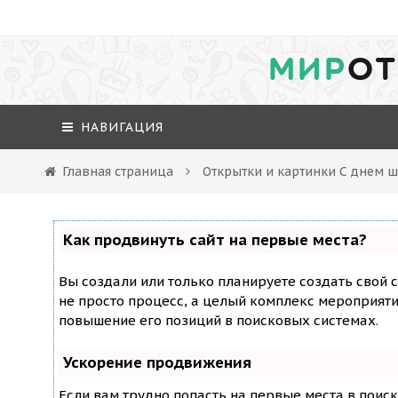
МИР
ОТ
НАВИГАЦИЯ
Главная страница
Открытки и картинки С днем
Как продвинуть сайт на первые места?
Вы создали или только планируете создать свой с
не просто процесс, а целый комплекс мероприят
повышение его позиций в поисковых системах.
Ускорение продвижения
Если вам трудно попасть на первые места в поис